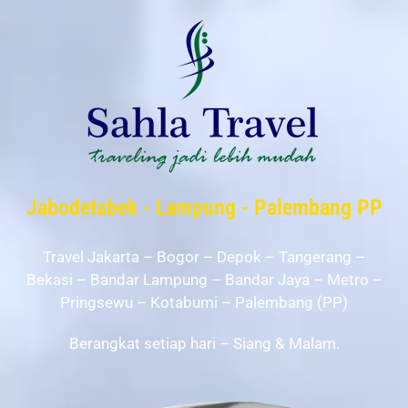
Jabodetabek - Lampung - Palembang PP
Travel Jakarta – Bogor – Depok – Tangerang –
Bekasi – Bandar Lampung – Bandar Jaya – Metro –
Pringsewu – Kotabumi – Palembang (PP)
Berangkat setiap hari – Siang & Malam.