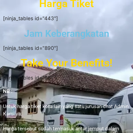
Harga Tiket
[ninja_tables id="443"]
Jam Keberangkatan
[ninja_tables id="890"]
Take Your Benefits!
[ninja_tables id="891"]
NB
:
Untuk harga tiket kota lain yang satu jurusan chat Admin
Kami ya.
Harga tersebut sudah termasuk antar jemput dalam