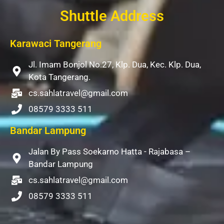
Shuttle Address
Karawaci Tangerang
Jl. Imam Bonjol No.27, Klp. Dua, Kec. Klp. Dua,
Kota Tangerang.
cs.sahlatravel@gmail.com
08579 3333 511
Bandar Lampung
Jalan By Pass Soekarno Hatta - Rajabasa –
Bandar Lampung
cs.sahlatravel@gmail.com
08579 3333 511