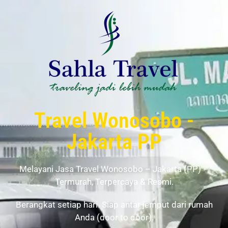
Travel Wonosobo -
Jakarta PP
Melayani Jasa Travel Wonosobo – Jakarta (PP) –
Termurah, Terpercaya & Resmi.
Berangkat setiap hari. Siap antar jemput dari rumah
Anda (door to door).