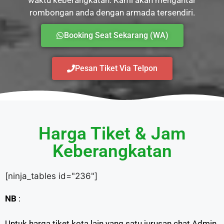
rombongan anda dengan armada tersendiri.
Booking Seat Sekarang (WA)
Pesan Tiket Via Telpon
Harga Tiket & Jam
Keberangkatan
[ninja_tables id="236"]
NB
:
Untuk harga tiket kota lain yang satu jurusan chat Admin