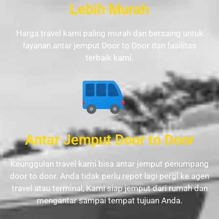
Lebih Murah
Harga travel kami paling murah dan bersaing untuk
layanan antar jemput Door to Door dan fasilitas
terbaik kami.
Antar Jemput Door to Door
Keunggulan travel kami bisa antar jemput penumpang
door to door. Anda tidak perlu repot lagi pergi ke agen
travel atau terminal, Kami siap jemput dari rumah dan
mengantar sampai tempat tujuan Anda.