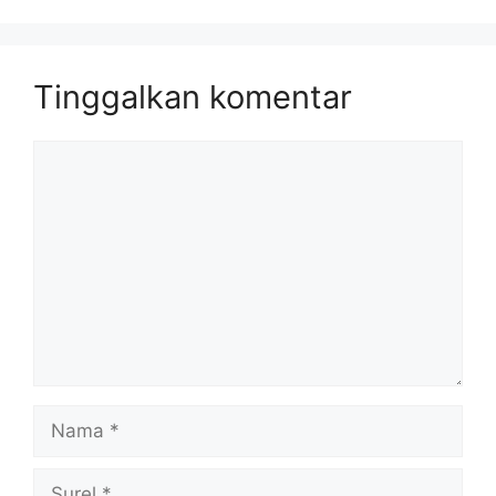
Tinggalkan komentar
Komentar
Nama
Surel