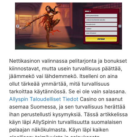
Nettikasinon valinnassa pelitarjonta ja bonukset
kiinnostavat, mutta usein turvallisuus päättää,
jäämmekö vai lähdemmekö. Itselleni on aina
ollut tärkeää ymmärtää, mitä turvallisuus
tarkoittaa käytännössä. Se ei ole vain salasana.
Allyspin Taloudelliset Tiedot
Casino on saanut
asemaa Suomessa, ja sen turvallisuus herättää
ihan perustellusti kysymyksiä. Tässä artikkelissa
käyn läpi AllySpinin turvallisuutta suomalaisen
pelaajan näkökulmasta. Käyn läpi kaiken