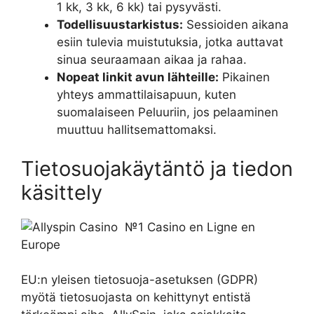
1 kk, 3 kk, 6 kk) tai pysyvästi.
Todellisuustarkistus:
Sessioiden aikana
esiin tulevia muistutuksia, jotka auttavat
sinua seuraamaan aikaa ja rahaa.
Nopeat linkit avun lähteille:
Pikainen
yhteys ammattilaisapuun, kuten
suomalaiseen Peluuriin, jos pelaaminen
muuttuu hallitsemattomaksi.
Tietosuojakäytäntö ja tiedon
käsittely
EU:n yleisen tietosuoja-asetuksen (GDPR)
myötä tietosuojasta on kehittynyt entistä