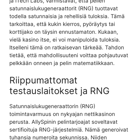
ja iTech Labs, varmistavat, että pelien
satunnaislukugeneraattorit (RNG) tuottavat
todella satunnaisia ja rehellisiä tuloksia. Tämä
tarkoittaa, että kukin kierros, pyöräytys tai
korttijako on täysin ennustamaton. Kukaan,
vielä kasino itse, ei voi manipuloida tuloksia.
Itselleni tämä on ratkaisevan tärkeää. Tahdon
tietää, että mahdollisuuteni voittaa pohjautuvat
pelkkään onneen ja pelin matematiikkaan.
Riippumattomat
testauslaitokset ja RNG
Satunnaislukugeneraattorin (RNG)
toimintavarmuus on nykyajan nettikasinon
perusta. AllySpinin pelintarjoajat soveltavat
sertifioituja RNG-järjestelmiä. Nämä generoivat
tuhansia numeroita sekunnissa. Niiden