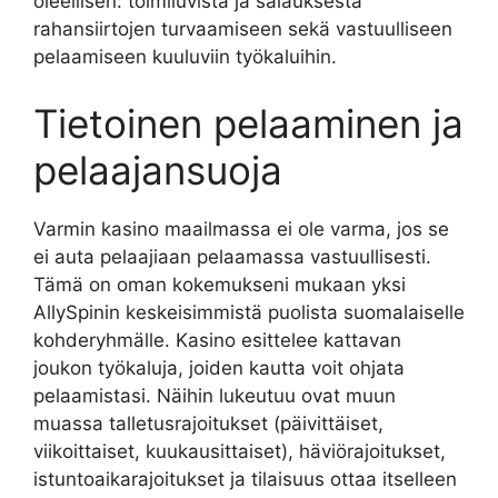
oleellisen: toimiluvista ja salauksesta
rahansiirtojen turvaamiseen sekä vastuulliseen
pelaamiseen kuuluviin työkaluihin.
Tietoinen pelaaminen ja
pelaajansuoja
Varmin kasino maailmassa ei ole varma, jos se
ei auta pelaajiaan pelaamassa vastuullisesti.
Tämä on oman kokemukseni mukaan yksi
AllySpinin keskeisimmistä puolista suomalaiselle
kohderyhmälle. Kasino esittelee kattavan
joukon työkaluja, joiden kautta voit ohjata
pelaamistasi. Näihin lukeutuu ovat muun
muassa talletusrajoitukset (päivittäiset,
viikoittaiset, kuukausittaiset), häviörajoitukset,
istuntoaikarajoitukset ja tilaisuus ottaa itselleen