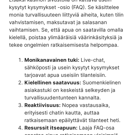
kysytyt kysymykset -osio (FAQ). Se käsittelee
monia turvallisuuteen liittyviä aiheita, kuten tilin
vahvistamisen, maksutavat ja salasanan
vaihtamisen. Se, että apua on saatavilla omalla
kielellä, poistaa ylimääräisiä väärinkäsityksiä ja
tekee ongelmien ratkaisemisesta helpompaa.
Monikanavainen tuki:
Live-chat,
sähköposti ja usein kysytyt kysymykset
tarjoavat apua useisiin tilanteisiin.
Kielellinen saatavuus:
Suomenkielinen
asiakastuki on keskeistä selkeyden ja
turvallisuudentunteen kannalta.
Reaktiivisuus:
Nopea vastausaika,
erityisesti chatin kautta, auttaa
ratkaisemaan epäilyttävät tilanteet heti.
Resurssit itseapuun:
Laaja FAQ-osa