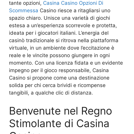
tante opzioni,
Casina Casino Opzioni Di
Scommessa
Casino riesce a ritagliarsi uno
spazio chiaro. Unisce una varietà di giochi
estesa a un’esperienza scorrevole e protetta,
ideata per i giocatori italiani. L’energia del
casinò tradizionale si ritrova nella piattaforma
virtuale, in un ambiente dove l’eccitazione è
reale e le vincite possono giungere in ogni
momento. Con una licenza fidata e un evidente
impegno per il gioco responsabile, Casina
Casino si propone come una destinazione
solida per chi cerca brividi e ricompense
tangibili, a qualche clic di distanza.
Benvenute nel Regno
Stimolante di Casina