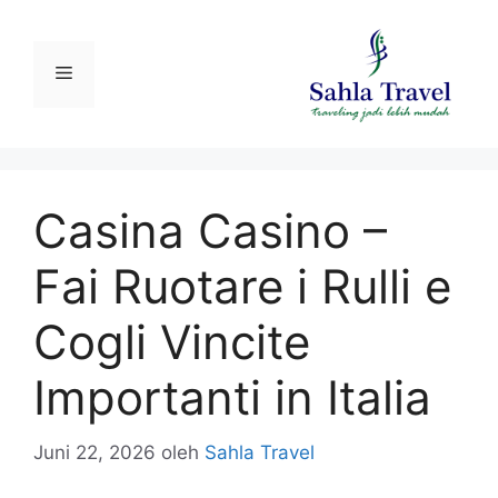
Langsung
ke
isi
Menu
Casina Casino –
Fai Ruotare i Rulli e
Cogli Vincite
Importanti in Italia
Juni 22, 2026
oleh
Sahla Travel