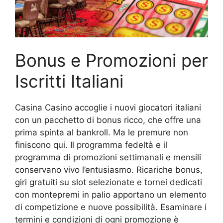
Bonus e Promozioni per
Iscritti Italiani
Casina Casino accoglie i nuovi giocatori italiani
con un pacchetto di bonus ricco, che offre una
prima spinta al bankroll. Ma le premure non
finiscono qui. Il programma fedeltà e il
programma di promozioni settimanali e mensili
conservano vivo l’entusiasmo. Ricariche bonus,
giri gratuiti su slot selezionate e tornei dedicati
con montepremi in palio apportano un elemento
di competizione e nuove possibilità. Esaminare i
termini e condizioni di ogni promozione è