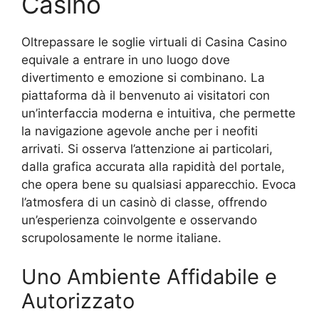
Casino
Oltrepassare le soglie virtuali di Casina Casino
equivale a entrare in uno luogo dove
divertimento e emozione si combinano. La
piattaforma dà il benvenuto ai visitatori con
un’interfaccia moderna e intuitiva, che permette
la navigazione agevole anche per i neofiti
arrivati. Si osserva l’attenzione ai particolari,
dalla grafica accurata alla rapidità del portale,
che opera bene su qualsiasi apparecchio. Evoca
l’atmosfera di un casinò di classe, offrendo
un’esperienza coinvolgente e osservando
scrupolosamente le norme italiane.
Uno Ambiente Affidabile e
Autorizzato