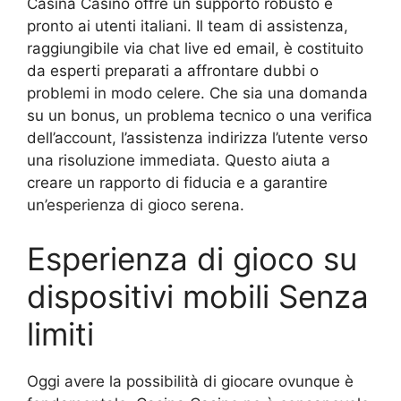
Casina Casino offre un supporto robusto e
pronto ai utenti italiani. Il team di assistenza,
raggiungibile via chat live ed email, è costituito
da esperti preparati a affrontare dubbi o
problemi in modo celere. Che sia una domanda
su un bonus, un problema tecnico o una verifica
dell’account, l’assistenza indirizza l’utente verso
una risoluzione immediata. Questo aiuta a
creare un rapporto di fiducia e a garantire
un’esperienza di gioco serena.
Esperienza di gioco su
dispositivi mobili Senza
limiti
Oggi avere la possibilità di giocare ovunque è