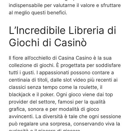
indispensabile per valutarne il valore e sfruttare
al meglio questi benefici.
L’Incredibile Libreria di
Giochi di Casinò
Il fiore all’occhiello di Casina Casino è la sua
collezione di giochi. È progettata per soddisfare
tutti i gusti. I appassionati possono contare a
centinaia di titoli, dalle slot video più recenti ai
classici senza tempo come la roulette, il
blackjack e il poker. Ogni gioco viene dai top
provider del settore, famosi per la qualità
grafica, sonora e per modalità di gioco
avvincenti. La diversità è tale che ogni sessione
può regalare una sorpresa, conservando viva la
curiosità e il piacere di giocare.