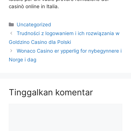
casinò online in Italia.
Kategori
Uncategorized
Trudności z logowaniem i ich rozwiązania w
Goldzino Casino dla Polski
Wonaco Casino er ypperlig for nybegynnere i
Norge i dag
Tinggalkan komentar
Komentar