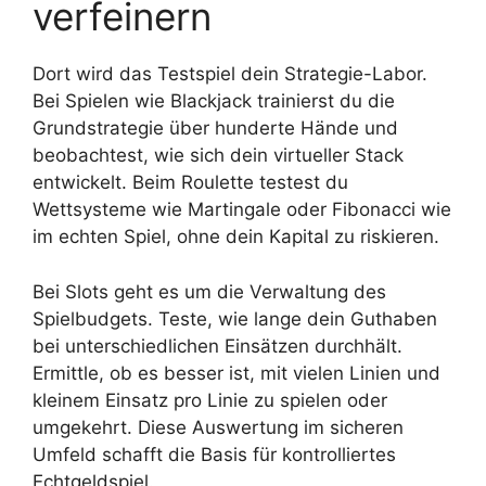
verfeinern
Dort wird das Testspiel dein Strategie-Labor.
Bei Spielen wie Blackjack trainierst du die
Grundstrategie über hunderte Hände und
beobachtest, wie sich dein virtueller Stack
entwickelt. Beim Roulette testest du
Wettsysteme wie Martingale oder Fibonacci wie
im echten Spiel, ohne dein Kapital zu riskieren.
Bei Slots geht es um die Verwaltung des
Spielbudgets. Teste, wie lange dein Guthaben
bei unterschiedlichen Einsätzen durchhält.
Ermittle, ob es besser ist, mit vielen Linien und
kleinem Einsatz pro Linie zu spielen oder
umgekehrt. Diese Auswertung im sicheren
Umfeld schafft die Basis für kontrolliertes
Echtgeldspiel.