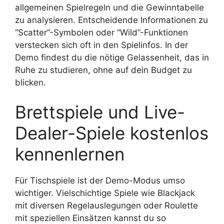
allgemeinen Spielregeln und die Gewinntabelle
zu analysieren. Entscheidende Informationen zu
“Scatter”-Symbolen oder “Wild”-Funktionen
verstecken sich oft in den Spielinfos. In der
Demo findest du die nötige Gelassenheit, das in
Ruhe zu studieren, ohne auf dein Budget zu
blicken.
Brettspiele und Live-
Dealer-Spiele kostenlos
kennenlernen
Für Tischspiele ist der Demo-Modus umso
wichtiger. Vielschichtige Spiele wie Blackjack
mit diversen Regelauslegungen oder Roulette
mit speziellen Einsätzen kannst du so