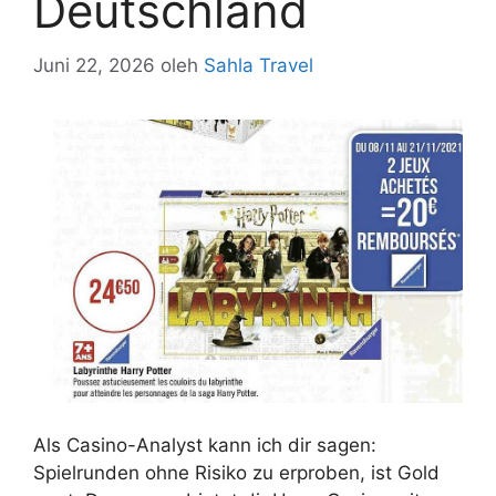
Deutschland
Juni 22, 2026
oleh
Sahla Travel
Als Casino-Analyst kann ich dir sagen:
Spielrunden ohne Risiko zu erproben, ist Gold