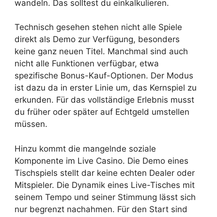
wandeln. Das solltest du einkalkulieren.
Technisch gesehen stehen nicht alle Spiele
direkt als Demo zur Verfügung, besonders
keine ganz neuen Titel. Manchmal sind auch
nicht alle Funktionen verfügbar, etwa
spezifische Bonus-Kauf-Optionen. Der Modus
ist dazu da in erster Linie um, das Kernspiel zu
erkunden. Für das vollständige Erlebnis musst
du früher oder später auf Echtgeld umstellen
müssen.
Hinzu kommt die mangelnde soziale
Komponente im Live Casino. Die Demo eines
Tischspiels stellt dar keine echten Dealer oder
Mitspieler. Die Dynamik eines Live-Tisches mit
seinem Tempo und seiner Stimmung lässt sich
nur begrenzt nachahmen. Für den Start sind