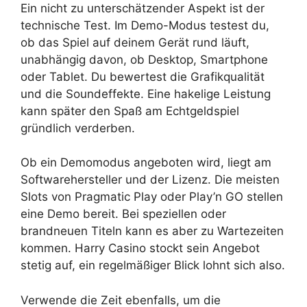
Ein nicht zu unterschätzender Aspekt ist der
technische Test. Im Demo-Modus testest du,
ob das Spiel auf deinem Gerät rund läuft,
unabhängig davon, ob Desktop, Smartphone
oder Tablet. Du bewertest die Grafikqualität
und die Soundeffekte. Eine hakelige Leistung
kann später den Spaß am Echtgeldspiel
gründlich verderben.
Ob ein Demomodus angeboten wird, liegt am
Softwarehersteller und der Lizenz. Die meisten
Slots von Pragmatic Play oder Play’n GO stellen
eine Demo bereit. Bei speziellen oder
brandneuen Titeln kann es aber zu Wartezeiten
kommen. Harry Casino stockt sein Angebot
stetig auf, ein regelmäßiger Blick lohnt sich also.
Verwende die Zeit ebenfalls, um die