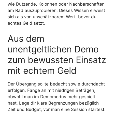
wie Dutzende, Kolonnen oder Nachbarschaften
am Rad auszuprobieren. Dieses Wissen erweist
sich als von unschätzbarem Wert, bevor du
echtes Geld setzt.
Aus dem
unentgeltlichen Demo
zum bewussten Einsatz
mit echtem Geld
Der Übergang sollte bedacht sowie durchdacht
erfolgen. Fange an mit niedrigen Beträgen,
obwohl man im Demomodus mehr gespielt
hast. Lege dir klare Begrenzungen bezüglich
Zeit und Budget, vor man eine Session startest.