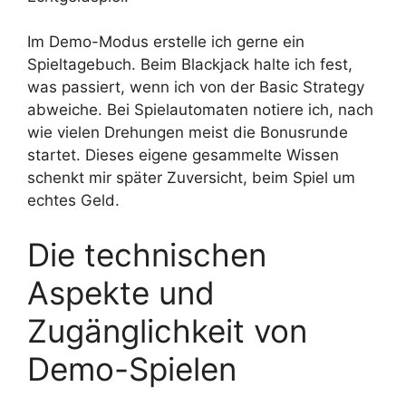
Im Demo-Modus erstelle ich gerne ein
Spieltagebuch. Beim Blackjack halte ich fest,
was passiert, wenn ich von der Basic Strategy
abweiche. Bei Spielautomaten notiere ich, nach
wie vielen Drehungen meist die Bonusrunde
startet. Dieses eigene gesammelte Wissen
schenkt mir später Zuversicht, beim Spiel um
echtes Geld.
Die technischen
Aspekte und
Zugänglichkeit von
Demo-Spielen