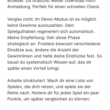
Browser. Du brauchst weder Download noch
Anmeldung. Perfekt für einen schnellen Check.
Vergiss nicht: Im Demo-Modus ist es möglich
keine Gewinne auszuzahlen. Dein
Spielguthaben regeneriert sich automatisch.
Meine Empfehlung: Geh diese Phase
strategisch an. Probiere bewusst verschiedene
Einsätze aus, ändere die Anzahl der
Gewinnlinien und halte deine Eindrücke fest. So
baust du systematisch Wissen auf, das dir
später einen Vorteil bringt.
Arbeite strukturiert. Mach dir eine Liste von
Spielen, die dich reizen, und spiele sie der
Reihe nach. Notiere dir für jedes Spiel ein paar
Punkte, um später vergleichen zu können: