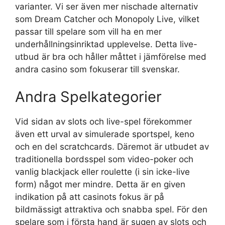
varianter. Vi ser även mer nischade alternativ
som Dream Catcher och Monopoly Live, vilket
passar till spelare som vill ha en mer
underhållningsinriktad upplevelse. Detta live-
utbud är bra och håller måttet i jämförelse med
andra casino som fokuserar till svenskar.
Andra Spelkategorier
Vid sidan av slots och live-spel förekommer
även ett urval av simulerade sportspel, keno
och en del scratchcards. Däremot är utbudet av
traditionella bordsspel som video-poker och
vanlig blackjack eller roulette (i sin icke-live
form) något mer mindre. Detta är en given
indikation på att casinots fokus är på
bildmässigt attraktiva och snabba spel. För den
spelare som i första hand är sugen av slots och