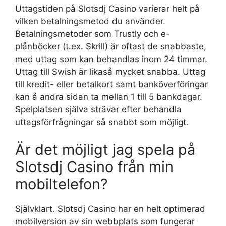
Uttagstiden på Slotsdj Casino varierar helt på
vilken betalningsmetod du använder.
Betalningsmetoder som Trustly och e-
plånböcker (t.ex. Skrill) är oftast de snabbaste,
med uttag som kan behandlas inom 24 timmar.
Uttag till Swish är likaså mycket snabba. Uttag
till kredit- eller betalkort samt banköverföringar
kan å andra sidan ta mellan 1 till 5 bankdagar.
Spelplatsen själva strävar efter behandla
uttagsförfrågningar så snabbt som möjligt.
Är det möjligt jag spela på
Slotsdj Casino från min
mobiltelefon?
Självklart. Slotsdj Casino har en helt optimerad
mobilversion av sin webbplats som fungerar