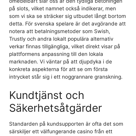
omedelbart slår oss är den tydliga betoningen
på slots, vilket namnet också indikerar, men
som vi ska se sträcker sig utbudet långt bortom
detta. För svenska spelare är det avgörande att
notera att betalningsmetoder som Swish,
Trustly och andra lokalt populära alternativ
verkar finnas tillgängliga, vilket direkt visar på
plattformens anpassning till den lokala
marknaden. Vi väntar på att djupdyka i de
konkreta aspekterna för att se om första
intrycket står sig i ett noggrannare granskning.
Kundtjänst och
Säkerhetsåtgärder
Standarden på kundsupporten är ofta det som
särskiljer ett välfungerande casino från ett