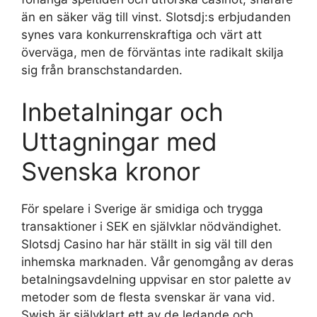
än en säker väg till vinst. Slotsdj:s erbjudanden
synes vara konkurrenskraftiga och värt att
överväga, men de förväntas inte radikalt skilja
sig från branschstandarden.
Inbetalningar och
Uttagningar med
Svenska kronor
För spelare i Sverige är smidiga och trygga
transaktioner i SEK en självklar nödvändighet.
Slotsdj Casino har här ställt in sig väl till den
inhemska marknaden. Vår genomgång av deras
betalningsavdelning uppvisar en stor palette av
metoder som de flesta svenskar är vana vid.
Swish är självklart ett av de ledande och