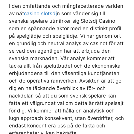
I den omfattande och mångfacetterade världen
av nät
casino slotsdj
n som vänder sig till
svenska spelare utmärker sig Slotsdj Casino
som en spännande aktör med en distinkt profil
på spelglädje och spelglädje. Vi har genomfört
en grundlig och neutral analys av casinot för att
se vad den egentligen har att erbjuda den
svenska marknaden. Vår analys kommer att
täcka allt från spelutbudet och de ekonomiska
erbjudandena till den väsentliga kundtjänsten
och de operativa ramverken. Avsikten är att ge
dig en heltäckande överblick av för- och
nackdelar, så att du som svensk spelare kan
fatta ett välgrundat val om detta är rätt spelsajt
för dig. Vi kommer att hålla en analytisk och
lugn approach konsekvent, utan överdrifter, och
endast koncentrera oss på de fakta och
erfarenheter vi kan bekräfta.