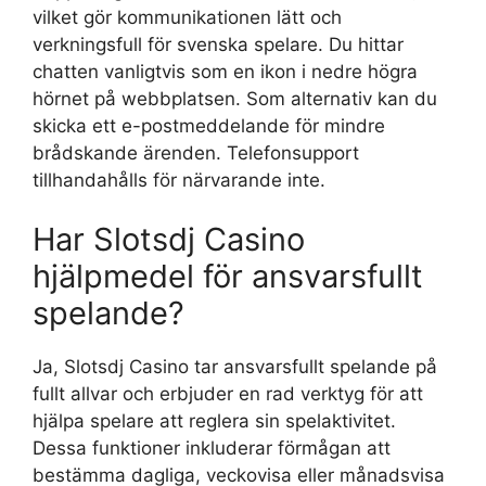
vilket gör kommunikationen lätt och
verkningsfull för svenska spelare. Du hittar
chatten vanligtvis som en ikon i nedre högra
hörnet på webbplatsen. Som alternativ kan du
skicka ett e-postmeddelande för mindre
brådskande ärenden. Telefonsupport
tillhandahålls för närvarande inte.
Har Slotsdj Casino
hjälpmedel för ansvarsfullt
spelande?
Ja, Slotsdj Casino tar ansvarsfullt spelande på
fullt allvar och erbjuder en rad verktyg för att
hjälpa spelare att reglera sin spelaktivitet.
Dessa funktioner inkluderar förmågan att
bestämma dagliga, veckovisa eller månadsvisa