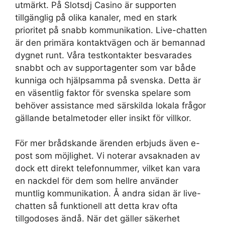
utmärkt. På Slotsdj Casino är supporten
tillgänglig på olika kanaler, med en stark
prioritet på snabb kommunikation. Live-chatten
är den primära kontaktvägen och är bemannad
dygnet runt. Våra testkontakter besvarades
snabbt och av supportagenter som var både
kunniga och hjälpsamma på svenska. Detta är
en väsentlig faktor för svenska spelare som
behöver assistance med särskilda lokala frågor
gällande betalmetoder eller insikt för villkor.
För mer brådskande ärenden erbjuds även e-
post som möjlighet. Vi noterar avsaknaden av
dock ett direkt telefonnummer, vilket kan vara
en nackdel för dem som hellre använder
muntlig kommunikation. Å andra sidan är live-
chatten så funktionell att detta krav ofta
tillgodoses ändå. När det gäller säkerhet