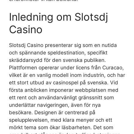
Inledning om Slotsdj
Casino
Slotsdj Casino presenterar sig som en nutida
och spännande speldestination, specifikt
skräddarsydd för den svenska publiken.
Plattformen opererar under licens från Curacao,
vilket är en vanlig modell inom industrin, och har
ett stort utbud av casinospel på svenska. Vid
första anblicken imponerar webbplatsen med
ett rent och användarvänligt gränssnitt som
underlättar navigeringen, även för nya
besökare. Designen är centrerad på
spelupplevelsen, med klara menyer och ett
mörkt tema som ökar läsbarheten. Det som