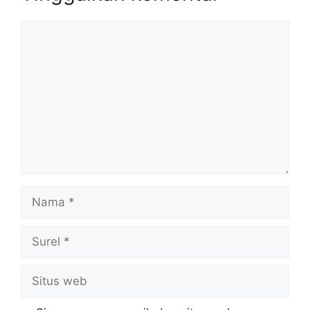
Komentar
Nama
Surel
Situs
web