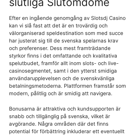
slutliga Slutomdöme
Efter en ingående genomgång av Slotsdj Casino
kan vi slå fast att det är en trovärdig och
välorganiserad speldestination som med succe
har justerat sig till de svenska spelarnas krav
och preferenser. Dess mest framträdande
styrkor finns i det omfattande och kvalitativa
spelutbudet, framför allt inom slots- och live-
casinosegmentet, samt i den ytterst smidiga
användarupplevelsen och de svenskvänliga
betalningsmetoderna. Plattformen framstår som
modern, pålitlig och är smidig att navigera.
Bonusarna är attraktiva och kundsupporten är
snabb och tillgänglig på svenska, vilket är
avgörande. Några områden där det finns
potential för förbättring inkluderar ett eventuellt