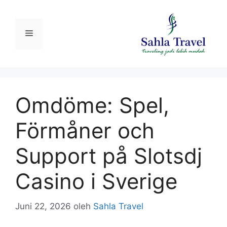
Langsung
ke
isi
Menu
Omdöme: Spel,
Förmåner och
Support på Slotsdj
Casino i Sverige
Juni 22, 2026
oleh
Sahla Travel