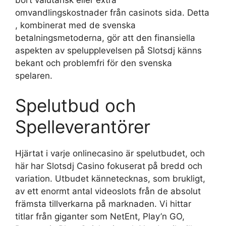
omvandlingskostnader från casinots sida. Detta
, kombinerat med de svenska
betalningsmetoderna, gör att den finansiella
aspekten av spelupplevelsen på Slotsdj känns
bekant och problemfri för den svenska
spelaren.
Spelutbud och
Spelleverantörer
Hjärtat i varje onlinecasino är spelutbudet, och
här har Slotsdj Casino fokuserat på bredd och
variation. Utbudet kännetecknas, som brukligt,
av ett enormt antal videoslots från de absolut
främsta tillverkarna på marknaden. Vi hittar
titlar från giganter som NetEnt, Play’n GO,