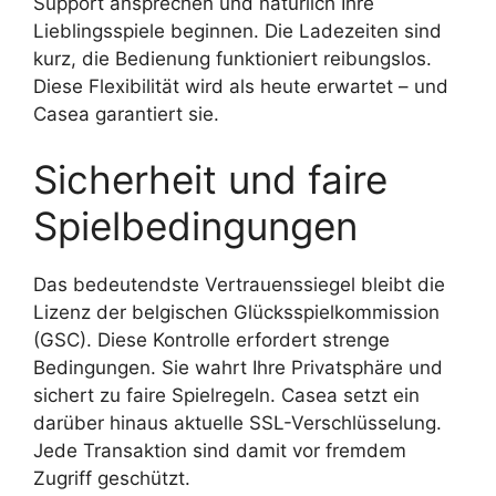
Support ansprechen und natürlich Ihre
Lieblingsspiele beginnen. Die Ladezeiten sind
kurz, die Bedienung funktioniert reibungslos.
Diese Flexibilität wird als heute erwartet – und
Casea garantiert sie.
Sicherheit und faire
Spielbedingungen
Das bedeutendste Vertrauenssiegel bleibt die
Lizenz der belgischen Glücksspielkommission
(GSC). Diese Kontrolle erfordert strenge
Bedingungen. Sie wahrt Ihre Privatsphäre und
sichert zu faire Spielregeln. Casea setzt ein
darüber hinaus aktuelle SSL-Verschlüsselung.
Jede Transaktion sind damit vor fremdem
Zugriff geschützt.