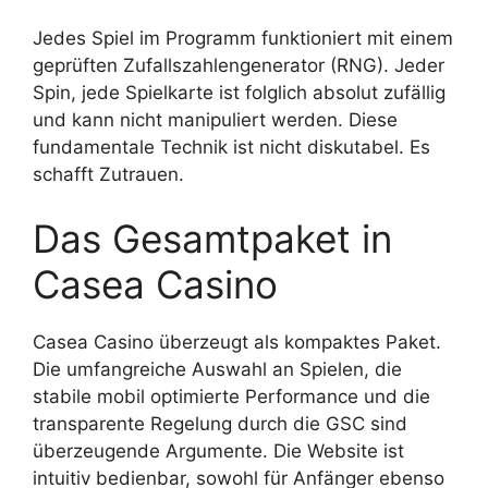
Jedes Spiel im Programm funktioniert mit einem
geprüften Zufallszahlengenerator (RNG). Jeder
Spin, jede Spielkarte ist folglich absolut zufällig
und kann nicht manipuliert werden. Diese
fundamentale Technik ist nicht diskutabel. Es
schafft Zutrauen.
Das Gesamtpaket in
Casea Casino
Casea Casino überzeugt als kompaktes Paket.
Die umfangreiche Auswahl an Spielen, die
stabile mobil optimierte Performance und die
transparente Regelung durch die GSC sind
überzeugende Argumente. Die Website ist
intuitiv bedienbar, sowohl für Anfänger ebenso