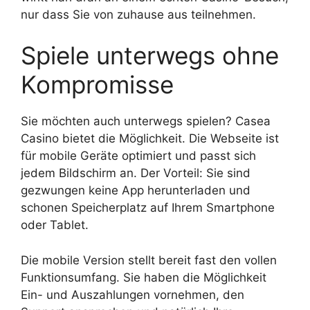
nur dass Sie von zuhause aus teilnehmen.
Spiele unterwegs ohne
Kompromisse
Sie möchten auch unterwegs spielen? Casea
Casino bietet die Möglichkeit. Die Webseite ist
für mobile Geräte optimiert und passt sich
jedem Bildschirm an. Der Vorteil: Sie sind
gezwungen keine App herunterladen und
schonen Speicherplatz auf Ihrem Smartphone
oder Tablet.
Die mobile Version stellt bereit fast den vollen
Funktionsumfang. Sie haben die Möglichkeit
Ein- und Auszahlungen vornehmen, den