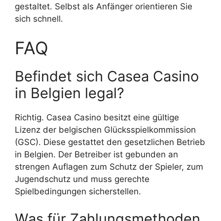
gestaltet. Selbst als Anfänger orientieren Sie
sich schnell.
FAQ
Befindet sich Casea Casino
in Belgien legal?
Richtig. Casea Casino besitzt eine gültige
Lizenz der belgischen Glücksspielkommission
(GSC). Diese gestattet den gesetzlichen Betrieb
in Belgien. Der Betreiber ist gebunden an
strengen Auflagen zum Schutz der Spieler, zum
Jugendschutz und muss gerechte
Spielbedingungen sicherstellen.
Was für Zahlungsmethoden