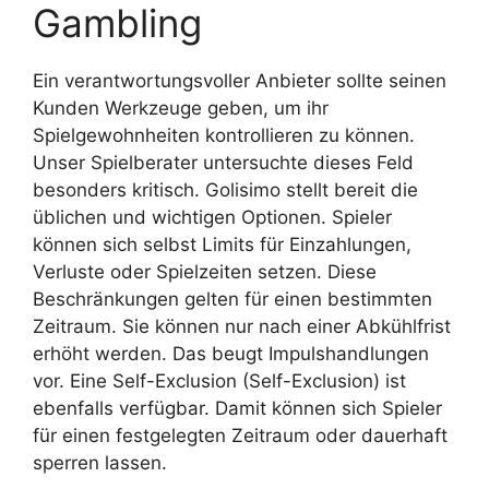
Gambling
Ein verantwortungsvoller Anbieter sollte seinen
Kunden Werkzeuge geben, um ihr
Spielgewohnheiten kontrollieren zu können.
Unser Spielberater untersuchte dieses Feld
besonders kritisch. Golisimo stellt bereit die
üblichen und wichtigen Optionen. Spieler
können sich selbst Limits für Einzahlungen,
Verluste oder Spielzeiten setzen. Diese
Beschränkungen gelten für einen bestimmten
Zeitraum. Sie können nur nach einer Abkühlfrist
erhöht werden. Das beugt Impulshandlungen
vor. Eine Self-Exclusion (Self-Exclusion) ist
ebenfalls verfügbar. Damit können sich Spieler
für einen festgelegten Zeitraum oder dauerhaft
sperren lassen.