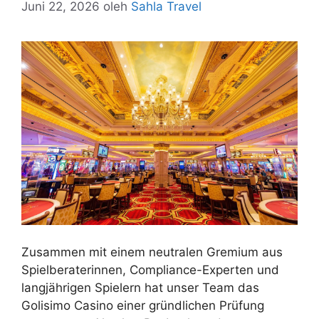
Juni 22, 2026
oleh
Sahla Travel
Zusammen mit einem neutralen Gremium aus
Spielberaterinnen, Compliance-Experten und
langjährigen Spielern hat unser Team das
Golisimo Casino einer gründlichen Prüfung