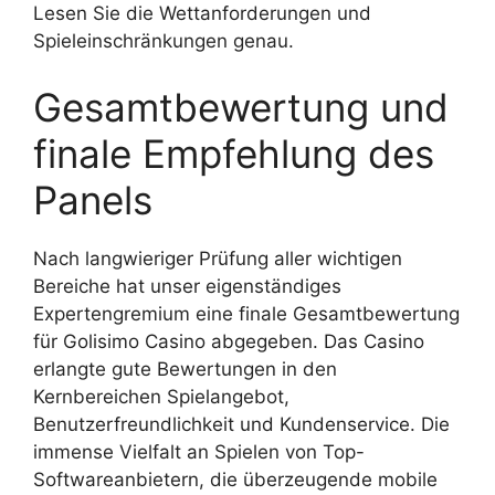
Lesen Sie die Wettanforderungen und
Spieleinschränkungen genau.
Gesamtbewertung und
finale Empfehlung des
Panels
Nach langwieriger Prüfung aller wichtigen
Bereiche hat unser eigenständiges
Expertengremium eine finale Gesamtbewertung
für Golisimo Casino abgegeben. Das Casino
erlangte gute Bewertungen in den
Kernbereichen Spielangebot,
Benutzerfreundlichkeit und Kundenservice. Die
immense Vielfalt an Spielen von Top-
Softwareanbietern, die überzeugende mobile