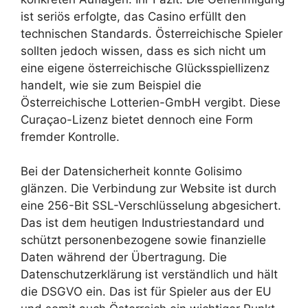
ist seriös erfolgte, das Casino erfüllt den
technischen Standards. Österreichische Spieler
sollten jedoch wissen, dass es sich nicht um
eine eigene österreichische Glücksspiellizenz
handelt, wie sie zum Beispiel die
Österreichische Lotterien-GmbH vergibt. Diese
Curaçao-Lizenz bietet dennoch eine Form
fremder Kontrolle.
Bei der Datensicherheit konnte Golisimo
glänzen. Die Verbindung zur Website ist durch
eine 256-Bit SSL-Verschlüsselung abgesichert.
Das ist dem heutigen Industriestandard und
schützt personenbezogene sowie finanzielle
Daten während der Übertragung. Die
Datenschutzerklärung ist verständlich und hält
die DSGVO ein. Das ist für Spieler aus der EU