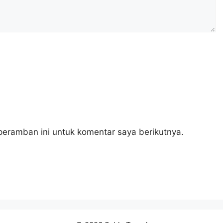
eramban ini untuk komentar saya berikutnya.