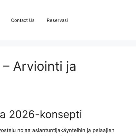
Contact Us
Reservasi
 Arviointi ja
ja 2026-konsepti
ostelu nojaa asiantuntijakäynteihin ja pelaajien