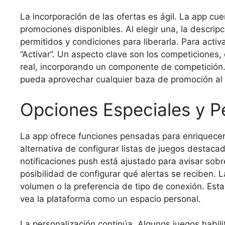
La incorporación de las ofertas es ágil. La app cu
promociones disponibles. Al elegir una, la descrip
permitidos y condiciones para liberarla. Para acti
“Activar”. Un aspecto clave son los competiciones,
real, incorporando un componente de competición. 
pueda aprovechar cualquier baza de promoción al in
Opciones Especiales y P
La app ofrece funciones pensadas para enriquecer 
alternativa de configurar listas de juegos destacad
notificaciones push está ajustado para avisar sobr
posibilidad de configurar qué alertas se reciben. L
volumen o la preferencia de tipo de conexión. Estas
vea la plataforma como un espacio personal.
La personalización continúa. Algunos juegos habili