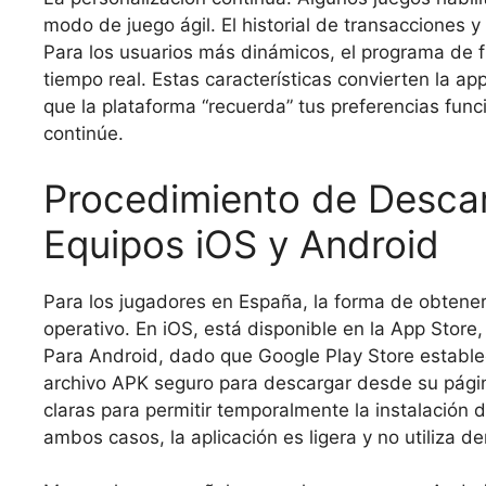
modo de juego ágil. El historial de transacciones y
Para los usuarios más dinámicos, el programa de f
tiempo real. Estas características convierten la ap
que la plataforma “recuerda” tus preferencias func
continúe.
Procedimiento de Descar
Equipos iOS y Android
Para los jugadores en España, la forma de obtener
operativo. En iOS, está disponible en la App Store, 
Para Android, dado que Google Play Store estable
archivo APK seguro para descargar desde su págin
claras para permitir temporalmente la instalación
ambos casos, la aplicación es ligera y no utiliza 