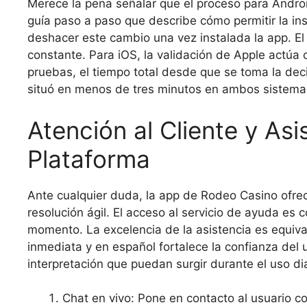
Merece la pena señalar que el proceso para Andro
guía paso a paso que describe cómo permitir la in
deshacer este cambio una vez instalada la app. El 
constante. Para iOS, la validación de Apple actúa 
pruebas, el tiempo total desde que se toma la dec
situó en menos de tres minutos en ambos sistemas
Atención al Cliente y Asi
Plataforma
Ante cualquier duda, la app de Rodeo Casino ofre
resolución ágil. El acceso al servicio de ayuda es 
momento. La excelencia de la asistencia es equiva
inmediata y en español fortalece la confianza del 
interpretación que puedan surgir durante el uso dia
Chat en vivo: Pone en contacto al usuario c