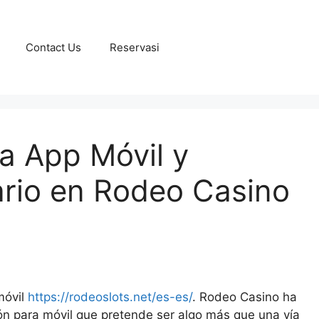
Contact Us
Reservasi
a App Móvil y
ario en Rodeo Casino
móvil
https://rodeoslots.net/es-es/
. Rodeo Casino ha
ón para móvil que pretende ser algo más que una vía