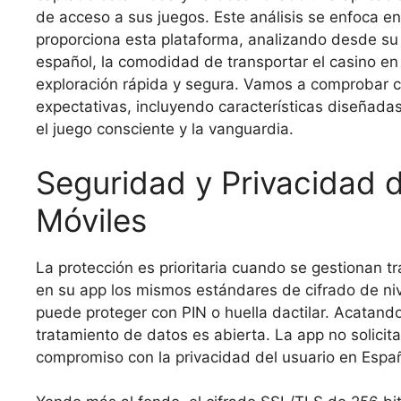
de acceso a sus juegos. Este análisis se enfoca en
proporciona esta plataforma, analizando desde su 
español, la comodidad de transportar el casino en
exploración rápida y segura. Vamos a comprobar 
expectativas, incluyendo características diseñada
el juego consciente y la vanguardia.
Seguridad y Privacidad d
Móviles
La protección es prioritaria cuando se gestionan t
en su app los mismos estándares de cifrado de ni
puede proteger con PIN o huella dactilar. Acatando 
tratamiento de datos es abierta. La app no solici
compromiso con la privacidad del usuario en Espa