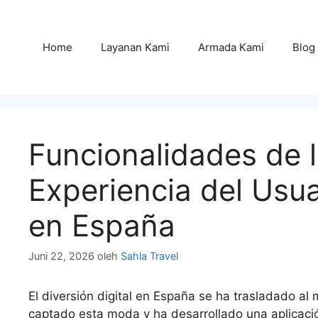
Langsung
ke
isi
Home
Layanan Kami
Armada Kami
Blog
Funcionalidades de l
Experiencia del Usu
en España
Juni 22, 2026
oleh
Sahla Travel
El diversión digital en España se ha trasladado al 
captado esta moda y ha desarrollado una aplicaci