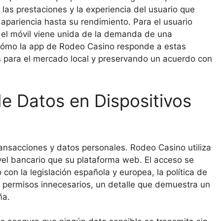
 las prestaciones y la experiencia del usuario que
apariencia hasta su rendimiento. Para el usuario
 el móvil viene unida de la demanda de una
cómo la app de Rodeo Casino responde a estas
s para el mercado local y preservando un acuerdo con
e Datos en Dispositivos
ransacciones y datos personales. Rodeo Casino utiliza
vel bancario que su plataforma web. El acceso se
con la legislación española y europea, la política de
ta permisos innecesarios, un detalle que demuestra un
ña.