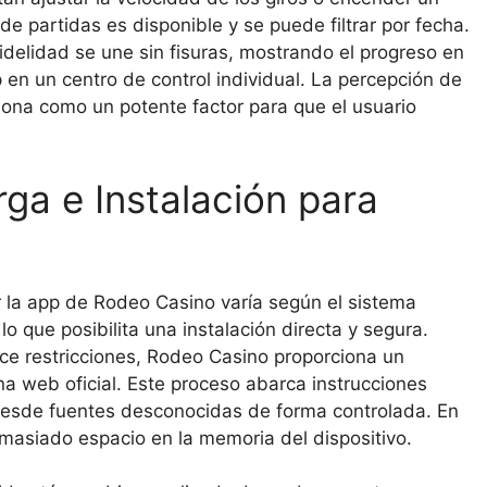
 de partidas es disponible y se puede filtrar por fecha.
idelidad se une sin fisuras, mostrando el progreso en
p en un centro de control individual. La percepción de
iona como un potente factor para que el usuario
ga e Instalación para
 la app de Rodeo Casino varía según el sistema
lo que posibilita una instalación directa y segura.
ce restricciones, Rodeo Casino proporciona un
a web oficial. Este proceso abarca instrucciones
 desde fuentes desconocidas de forma controlada. En
demasiado espacio en la memoria del dispositivo.