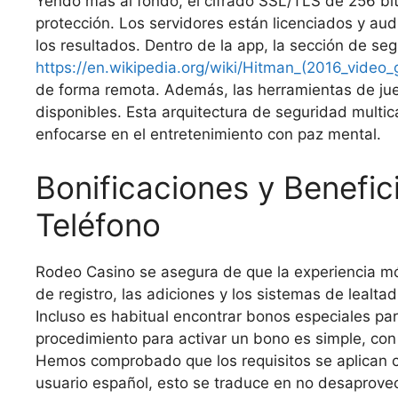
Yendo más al fondo, el cifrado SSL/TLS de 256 bit
protección. Los servidores están licenciados y aud
los resultados. Dentro de la app, la sección de seg
https://en.wikipedia.org/wiki/Hitman_(2016_video
de forma remota. Además, las herramientas de jue
disponibles. Esta arquitectura de seguridad multi
enfocarse en el entretenimiento con paz mental.
Bonificaciones y Benefic
Teléfono
Rodeo Casino se asegura de que la experiencia mó
de registro, las adiciones y los sistemas de lealta
Incluso es habitual encontrar bonos especiales par
procedimiento para activar un bono es simple, con
Hemos comprobado que los requisitos se aplican co
usuario español, esto se traduce en no desaprovec