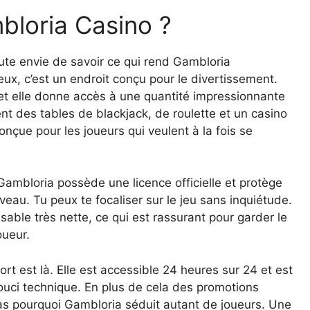
bloria Casino ?
oute envie de savoir ce qui rend Gambloria
eux, c’est un endroit conçu pour le divertissement.
, et elle donne accès à une quantité impressionnante
t des tables de blackjack, de roulette et un casino
onçue pour les joueurs qui veulent à la fois se
 Gambloria possède une licence officielle et protège
eau. Tu peux te focaliser sur le jeu sans inquiétude.
able très nette, ce qui est rassurant pour garder le
oueur.
rt est là. Elle est accessible 24 heures sur 24 et est
ouci technique. En plus de cela des promotions
iras pourquoi Gambloria séduit autant de joueurs. Une