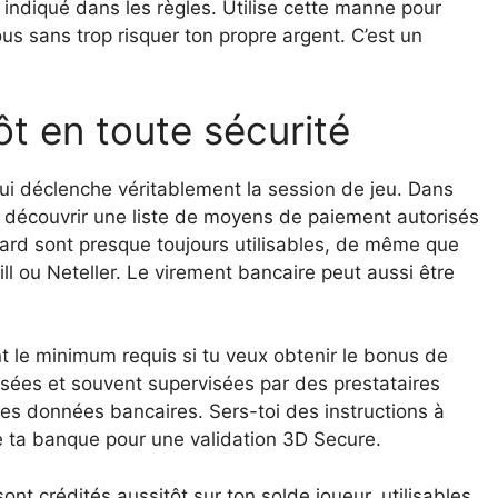
 indiqué dans les règles. Utilise cette manne pour
us sans trop risquer ton propre argent. C’est un
ôt en toute sécurité
ui déclenche véritablement la session de jeu. Dans
s découvrir une liste de moyens de paiement autorisés
card sont presque toujours utilisables, de même que
ll ou Neteller. Le virement bancaire peut aussi être
t le minimum requis si tu veux obtenir le bonus de
sées et souvent supervisées par des prestataires
tes données bancaires. Sers-toi des instructions à
 de ta banque pour une validation 3D Secure.
nt crédités aussitôt sur ton solde joueur, utilisables