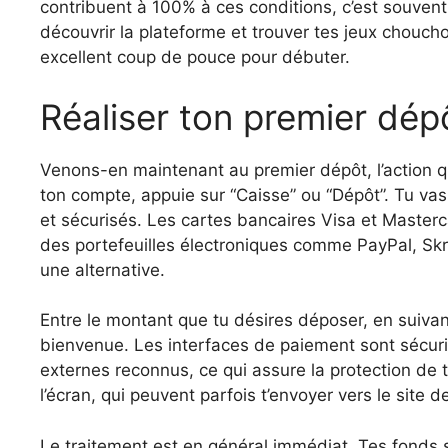
contribuent à 100% à ces conditions, c’est souvent
découvrir la plateforme et trouver tes jeux choucho
excellent coup de pouce pour débuter.
Réaliser ton premier dép
Venons-en maintenant au premier dépôt, l’action q
ton compte, appuie sur “Caisse” ou “Dépôt”. Tu va
et sécurisés. Les cartes bancaires Visa et Master
des portefeuilles électroniques comme PayPal, Skri
une alternative.
Entre le montant que tu désires déposer, en suivan
bienvenue. Les interfaces de paiement sont sécuri
externes reconnus, ce qui assure la protection de 
l’écran, qui peuvent parfois t’envoyer vers le site
Le traitement est en général immédiat. Tes fonds so