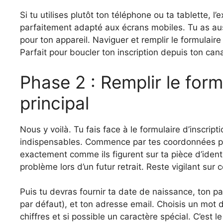
Si tu utilises plutôt ton téléphone ou ta tablette, l’
parfaitement adapté aux écrans mobiles. Tu as aussi
pour ton appareil. Naviguer et remplir le formulaire d
Parfait pour boucler ton inscription depuis ton c
Phase 2 : Remplir le form
principal
Nous y voilà. Tu fais face à le formulaire d’inscrip
indispensables. Commence par tes coordonnées pe
exactement comme ils figurent sur ta pièce d’identi
problème lors d’un futur retrait. Reste vigilant sur 
Puis tu devras fournir ta date de naissance, ton p
par défaut), et ton adresse email. Choisis un mot
chiffres et si possible un caractère spécial. C’est 