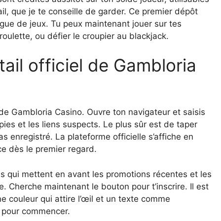
ail, que je te conseille de garder. Ce premier dépôt
logue de jeux. Tu peux maintenant jouer sur tes
roulette, ou défier le croupier au blackjack.
ail officiel de Gambloria
e de Gambloria Casino. Ouvre ton navigateur et saisis
ies et les liens suspects. Le plus sûr est de taper
as enregistré. La plateforme officielle s’affiche en
ce dès le premier regard.
ns qui mettent en avant les promotions récentes et les
. Cherche maintenant le bouton pour t’inscrire. Il est
ne couleur qui attire l’œil et un texte comme
uer pour commencer.