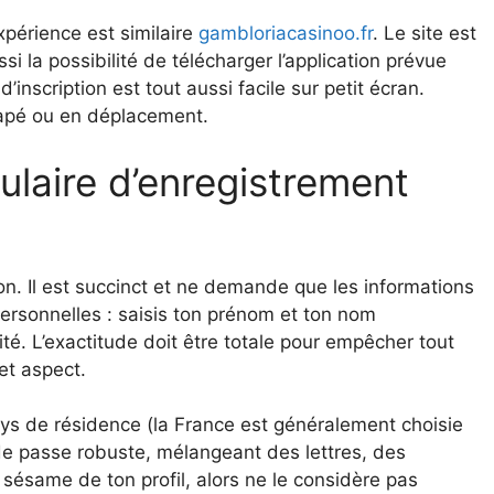
expérience est similaire
gambloriacasinoo.fr
. Le site est
 la possibilité de télécharger l’application prévue
’inscription est tout aussi facile sur petit écran.
anapé ou en déplacement.
ulaire d’enregistrement
tion. Il est succinct et ne demande que les informations
rsonnelles : saisis ton prénom et ton nom
té. L’exactitude doit être totale pour empêcher tout
cet aspect.
ays de résidence (la France est généralement choisie
 de passe robuste, mélangeant des lettres, des
le sésame de ton profil, alors ne le considère pas