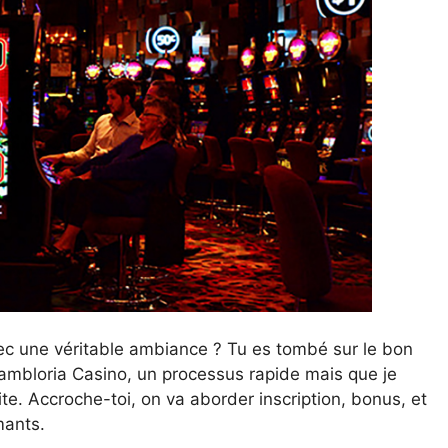
vec une véritable ambiance ? Tu es tombé sur le bon
 Gambloria Casino, un processus rapide mais que je
vite. Accroche-toi, on va aborder inscription, bonus, et
mants.