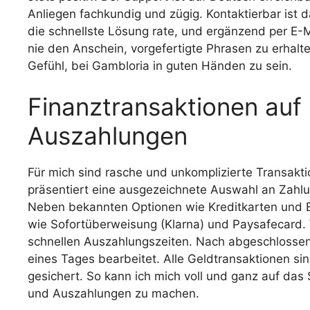
Anliegen fachkundig und zügig. Kontaktierbar ist 
die schnellste Lösung rate, und ergänzend per E-Ma
nie den Anschein, vorgefertigte Phrasen zu erhalten
Gefühl, bei Gambloria in guten Händen zu sein.
Finanztransaktionen auf 
Auszahlungen
Für mich sind rasche und unkomplizierte Transakt
präsentiert eine ausgezeichnete Auswahl an Zahlu
Neben bekannten Optionen wie Kreditkarten und E-Wa
wie Sofortüberweisung (Klarna) und Paysafecard. 
schnellen Auszahlungszeiten. Nach abgeschlossen
eines Tages bearbeitet. Alle Geldtransaktionen si
gesichert. So kann ich mich voll und ganz auf das
und Auszahlungen zu machen.