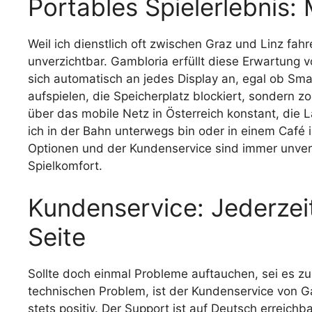
Portables Spielerlebnis:
Weil ich dienstlich oft zwischen Graz und Linz fahr
unverzichtbar. Gambloria erfüllt diese Erwartung v
sich automatisch an jedes Display an, egal ob Sma
aufspielen, die Speicherplatz blockiert, sondern zo
über das mobile Netz in Österreich konstant, die L
ich in der Bahn unterwegs bin oder in einem Café 
Optionen und der Kundenservice sind immer unverz
Spielkomfort.
Kundenservice: Jederzeit
Seite
Sollte doch einmal Probleme auftauchen, sei es z
technischen Problem, ist der Kundenservice von G
stets positiv. Der Support ist auf Deutsch erreich