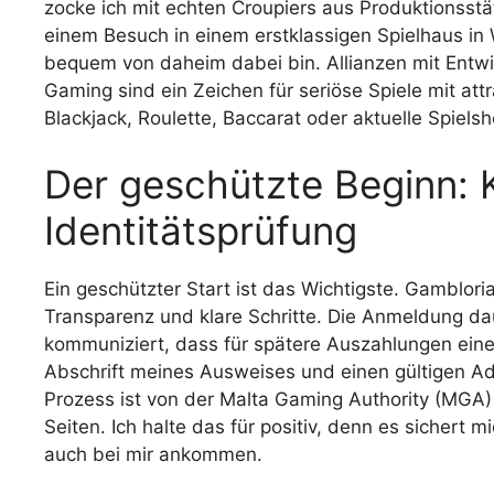
zocke ich mit echten Croupiers aus Produktionsstätt
einem Besuch in einem erstklassigen Spielhaus in 
bequem von daheim dabei bin. Allianzen mit Entwi
Gaming sind ein Zeichen für seriöse Spiele mit at
Blackjack, Roulette, Baccarat oder aktuelle Spielsh
Der geschützte Beginn: 
Identitätsprüfung
Ein geschützter Start ist das Wichtigste. Gamblori
Transparenz und klare Schritte. Die Anmeldung dau
kommuniziert, dass für spätere Auszahlungen eine I
Abschrift meines Ausweises und einen gültigen Ad
Prozess ist von der Malta Gaming Authority (MGA)
Seiten. Ich halte das für positiv, denn es sichert
auch bei mir ankommen.