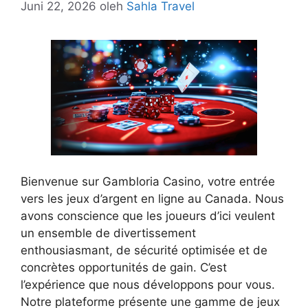
Juni 22, 2026
oleh
Sahla Travel
Bienvenue sur Gambloria Casino, votre entrée
vers les jeux d’argent en ligne au Canada. Nous
avons conscience que les joueurs d’ici veulent
un ensemble de divertissement
enthousiasmant, de sécurité optimisée et de
concrètes opportunités de gain. C’est
l’expérience que nous développons pour vous.
Notre plateforme présente une gamme de jeux