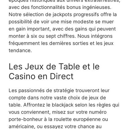
époques historiques aux univers extraterrestres,
avec des fonctionnalités bonus ingénieuses.
Notre sélection de jackpots progressifs offre la
possibilité de voir une mise modeste se muer
en gain important, avec des gains qui peuvent
monter à six ou sept chiffres. Nous intégrons
fréquemment les dernières sorties et les jeux
tendance.
Les Jeux de Table et le
Casino en Direct
Les passionnés de stratégie trouveront leur
compte dans notre vaste choix de jeux de
table. Affrontez le blackjack selon les règles qui
vous conviennent, misez sur votre numéro
porte-bonheur à la roulette européenne ou
américaine, ou essayez votre chance au