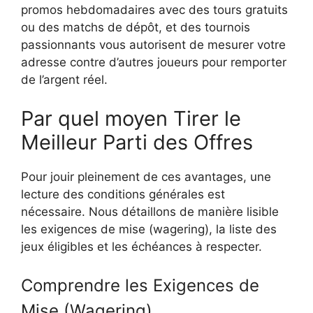
promos hebdomadaires avec des tours gratuits
ou des matchs de dépôt, et des tournois
passionnants vous autorisent de mesurer votre
adresse contre d’autres joueurs pour remporter
de l’argent réel.
Par quel moyen Tirer le
Meilleur Parti des Offres
Pour jouir pleinement de ces avantages, une
lecture des conditions générales est
nécessaire. Nous détaillons de manière lisible
les exigences de mise (wagering), la liste des
jeux éligibles et les échéances à respecter.
Comprendre les Exigences de
Mise (Wagering)