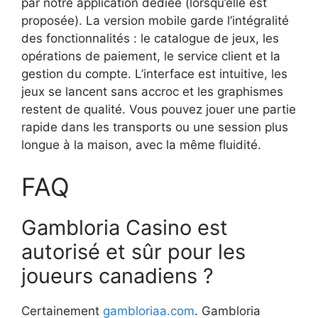
par notre application dédiée (lorsqu’elle est
proposée). La version mobile garde l’intégralité
des fonctionnalités : le catalogue de jeux, les
opérations de paiement, le service client et la
gestion du compte. L’interface est intuitive, les
jeux se lancent sans accroc et les graphismes
restent de qualité. Vous pouvez jouer une partie
rapide dans les transports ou une session plus
longue à la maison, avec la même fluidité.
FAQ
Gambloria Casino est
autorisé et sûr pour les
joueurs canadiens ?
Certainement
gambloriaa.com
. Gambloria