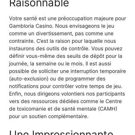
Raisonnable
Votre santé est une préoccupation majeure pour
Gambloria Casino. Nous envisageons le jeu
comme un divertissement, pas comme une
contrainte. C’est la raison pour laquelle nous
instaurons des outils de contrôle. Vous pouvez
définir vous-même des seuils de dépôt pour la
journée, la semaine ou le mois. Il est aussi
possible de solliciter une interruption temporaire
(auto-exclusion) ou de programmer des
notifications pour contrôler votre temps de jeu.
Enfin, nous dirigeons volontiers nos participants
vers des ressources dédiées comme le Centre
de toxicomanie et de santé mentale (CAMH)
pour un soutien complémentaire.
Une Impressionnante