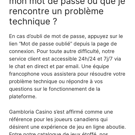
mon mot de passe ou que je
rencontre un problème
technique ?
En cas d’oubli de mot de passe, appuyez sur le
lien “Mot de passe oublié” depuis la page de
connexion. Pour toute autre difficulté, notre
service client est accessible 24h/24 et 7j/7 via
le chat en direct et par email. Une équipe
francophone vous assistera pour résoudre votre
problème technique ou répondre à vos
questions sur le fonctionnement de la
plateforme.
Gambloria Casino s’est affirmé comme une
référence pour les joueurs canadiens qui
désirent une expérience de jeu en ligne aboutie.
Entre notre catalogue de jeux étoffé, nos