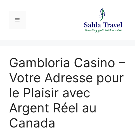
Langsung
ke
isi
Menu
Gambloria Casino –
Votre Adresse pour
le Plaisir avec
Argent Réel au
Canada