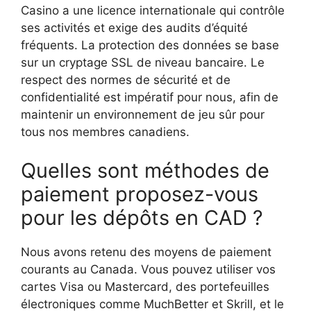
Casino a une licence internationale qui contrôle
ses activités et exige des audits d’équité
fréquents. La protection des données se base
sur un cryptage SSL de niveau bancaire. Le
respect des normes de sécurité et de
confidentialité est impératif pour nous, afin de
maintenir un environnement de jeu sûr pour
tous nos membres canadiens.
Quelles sont méthodes de
paiement proposez-vous
pour les dépôts en CAD ?
Nous avons retenu des moyens de paiement
courants au Canada. Vous pouvez utiliser vos
cartes Visa ou Mastercard, des portefeuilles
électroniques comme MuchBetter et Skrill, et le