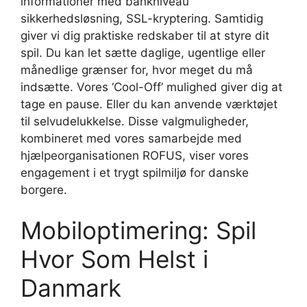
informationer med bankniveau
sikkerhedsløsning, SSL-kryptering. Samtidig
giver vi dig praktiske redskaber til at styre dit
spil. Du kan let sætte daglige, ugentlige eller
månedlige grænser for, hvor meget du må
indsætte. Vores ‘Cool-Off’ mulighed giver dig at
tage en pause. Eller du kan anvende værktøjet
til selvudelukkelse. Disse valgmuligheder,
kombineret med vores samarbejde med
hjælpeorganisationen ROFUS, viser vores
engagement i et trygt spilmiljø for danske
borgere.
Mobiloptimering: Spil
Hvor Som Helst i
Danmark