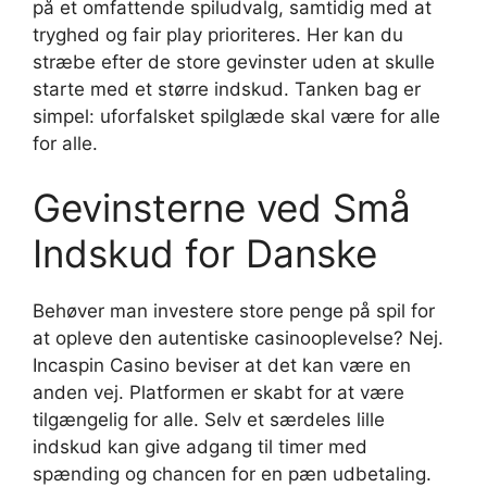
på et omfattende spiludvalg, samtidig med at
tryghed og fair play prioriteres. Her kan du
stræbe efter de store gevinster uden at skulle
starte med et større indskud. Tanken bag er
simpel: uforfalsket spilglæde skal være for alle
for alle.
Gevinsterne ved Små
Indskud for Danske
Behøver man investere store penge på spil for
at opleve den autentiske casinooplevelse? Nej.
Incaspin Casino beviser at det kan være en
anden vej. Platformen er skabt for at være
tilgængelig for alle. Selv et særdeles lille
indskud kan give adgang til timer med
spænding og chancen for en pæn udbetaling.