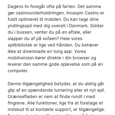
Dagens liv foregår ofte på farten. Det samme
gør casinounderholdningen. Incaspin Casino er
fuldt optimeret til mobilen. Du kan tage dine
yndlingsspil med dig overalt i Danmark. Sidder
du i bussen, venter du på en aftale, eller
slapper du af på sofaen? Hele vores
spilbibliotek er lige ved hånden. Du behøver
ikke at downloade en tung app. Vores
mobilversion kører direkte i din browser og
leverer den samme gode oplevelse som på en
computer.
Denne tilgængelighed betyder, at du aldrig går
glip af en spændende turnering eller et nyt spil.
Grænsefladen er nem at finde rundt i med
fingrene. Alle funktioner, lige fra at foretage et
indskud til at kontakte support, er tilgængelige.