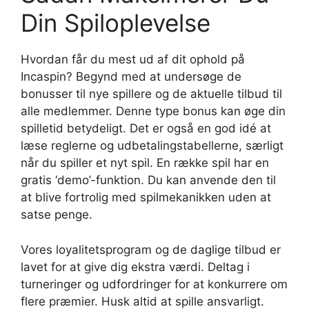
Din Spiloplevelse
Hvordan får du mest ud af dit ophold på
Incaspin? Begynd med at undersøge de
bonusser til nye spillere og de aktuelle tilbud til
alle medlemmer. Denne type bonus kan øge din
spilletid betydeligt. Det er også en god idé at
læse reglerne og udbetalingstabellerne, særligt
når du spiller et nyt spil. En række spil har en
gratis ‘demo’-funktion. Du kan anvende den til
at blive fortrolig med spilmekanikken uden at
satse penge.
Vores loyalitetsprogram og de daglige tilbud er
lavet for at give dig ekstra værdi. Deltag i
turneringer og udfordringer for at konkurrere om
flere præmier. Husk altid at spille ansvarligt.