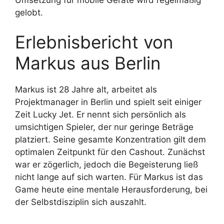
gelobt.
Erlebnisbericht von
Markus aus Berlin
Markus ist 28 Jahre alt, arbeitet als
Projektmanager in Berlin und spielt seit einiger
Zeit Lucky Jet. Er nennt sich persönlich als
umsichtigen Spieler, der nur geringe Beträge
platziert. Seine gesamte Konzentration gilt dem
optimalen Zeitpunkt für den Cashout. Zunächst
war er zögerlich, jedoch die Begeisterung ließ
nicht lange auf sich warten. Für Markus ist das
Game heute eine mentale Herausforderung, bei
der Selbstdisziplin sich auszahlt.