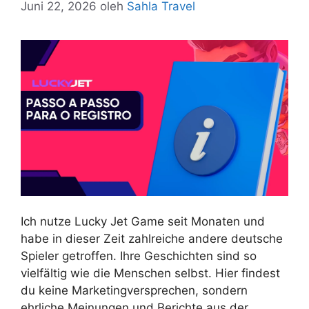
Juni 22, 2026
oleh
Sahla Travel
Ich nutze Lucky Jet Game seit Monaten und
habe in dieser Zeit zahlreiche andere deutsche
Spieler getroffen. Ihre Geschichten sind so
vielfältig wie die Menschen selbst. Hier findest
du keine Marketingversprechen, sondern
ehrliche Meinungen und Berichte aus der