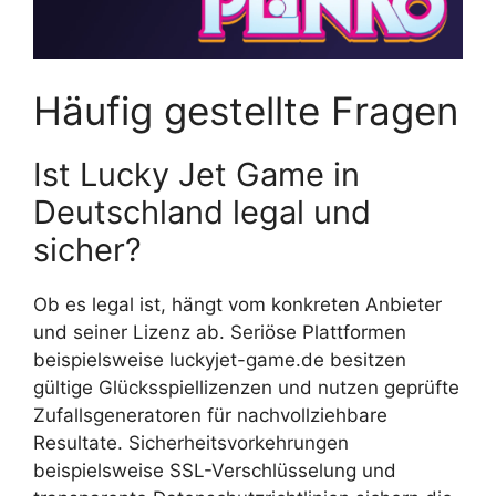
Häufig gestellte Fragen
Ist Lucky Jet Game in
Deutschland legal und
sicher?
Ob es legal ist, hängt vom konkreten Anbieter
und seiner Lizenz ab. Seriöse Plattformen
beispielsweise luckyjet-game.de besitzen
gültige Glücksspiellizenzen und nutzen geprüfte
Zufallsgeneratoren für nachvollziehbare
Resultate. Sicherheitsvorkehrungen
beispielsweise SSL-Verschlüsselung und