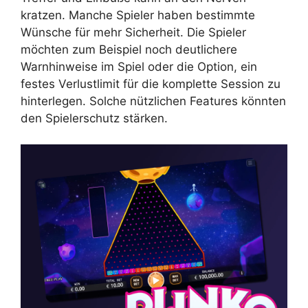
kratzen. Manche Spieler haben bestimmte
Wünsche für mehr Sicherheit. Die Spieler
möchten zum Beispiel noch deutlichere
Warnhinweise im Spiel oder die Option, ein
festes Verlustlimit für die komplette Session zu
hinterlegen. Solche nützlichen Features könnten
den Spielerschutz stärken.