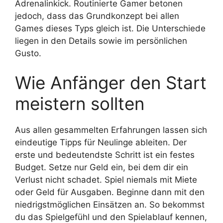
Adrenalinkick. Routinierte Gamer betonen
jedoch, dass das Grundkonzept bei allen
Games dieses Typs gleich ist. Die Unterschiede
liegen in den Details sowie im persönlichen
Gusto.
Wie Anfänger den Start
meistern sollten
Aus allen gesammelten Erfahrungen lassen sich
eindeutige Tipps für Neulinge ableiten. Der
erste und bedeutendste Schritt ist ein festes
Budget. Setze nur Geld ein, bei dem dir ein
Verlust nicht schadet. Spiel niemals mit Miete
oder Geld für Ausgaben. Beginne dann mit den
niedrigstmöglichen Einsätzen an. So bekommst
du das Spielgefühl und den Spielablauf kennen,