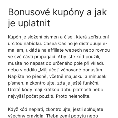
Bonusové kupóny a jak
je uplatnit
Kupón je složení písmen a čísel, která zpřístupní
určitou nabídku. Casea Casino je distribuuje e-
mailem, ukládá na affiliate webech nebo rovnou
ve své části propagací. Aby jste kód použili,
musíte ho napsat do určeného pole při vkladu
nebo v oddílu „Můj účet“ věnované bonusům.
Napište ho přesně, včetně majuskul a minusek
písmen, a zkontrolujte, zda je ještě funkční.
Určité kódy mají krátkou dobu platnosti nebo
nejvyšší počet použití. Proto nelenošte.
Když kód neplatí, zkontrolujte, jestli splňujete
všechny pravidla. Třeba zemi pobytu nebo