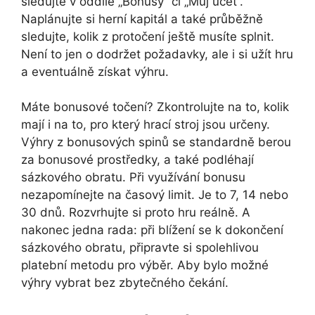
sledujte v oddíle „Bonusy“ či „Můj účet“.
Naplánujte si herní kapitál a také průběžně
sledujte, kolik z protočení ještě musíte splnit.
Není to jen o dodržet požadavky, ale i si užít hru
a eventuálně získat výhru.
Máte bonusové točení? Zkontrolujte na to, kolik
mají i na to, pro který hrací stroj jsou určeny.
Výhry z bonusových spinů se standardně berou
za bonusové prostředky, a také podléhají
sázkového obratu. Při využívání bonusu
nezapomínejte na časový limit. Je to 7, 14 nebo
30 dnů. Rozvrhujte si proto hru reálně. A
nakonec jedna rada: při blížení se k dokončení
sázkového obratu, připravte si spolehlivou
platební metodu pro výběr. Aby bylo možné
výhry vybrat bez zbytečného čekání.