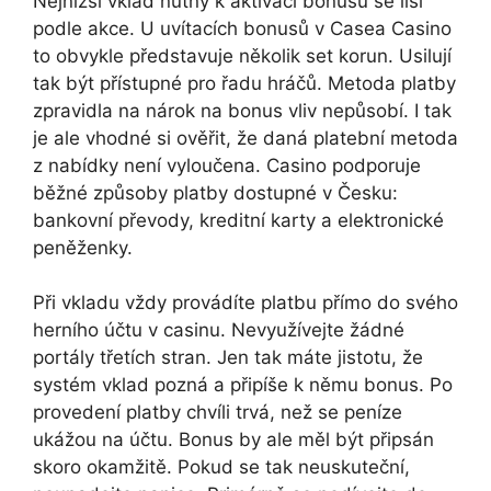
Nejnižší vklad nutný k aktivaci bonusu se liší
podle akce. U uvítacích bonusů v Casea Casino
to obvykle představuje několik set korun. Usilují
tak být přístupné pro řadu hráčů. Metoda platby
zpravidla na nárok na bonus vliv nepůsobí. I tak
je ale vhodné si ověřit, že daná platební metoda
z nabídky není vyloučena. Casino podporuje
běžné způsoby platby dostupné v Česku:
bankovní převody, kreditní karty a elektronické
peněženky.
Při vkladu vždy provádíte platbu přímo do svého
herního účtu v casinu. Nevyužívejte žádné
portály třetích stran. Jen tak máte jistotu, že
systém vklad pozná a připíše k němu bonus. Po
provedení platby chvíli trvá, než se peníze
ukážou na účtu. Bonus by ale měl být připsán
skoro okamžitě. Pokud se tak neuskuteční,