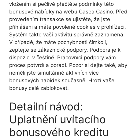
vložením si pečlivě přečtěte podmínky této
bonusové nabídky na webu Casea Casino. Před
provedením transakce se ujistěte, že jste
přihlášeni a máte povolené cookies v prohlížeči.
Systém takto vaši aktivitu správně zaznamená.
V případě, že máte pochybnosti čímkoli,
zeptejte se zákaznické podpory. Podpora je k
dispozici v češtině. Pracovníci podpory vám
proces potvrdí a poradí. Pozor si dejte také, aby
neměli jste simultánně aktivních více
bonusových nabídek současně. Hrozí vaše
bonusy celé zablokovat.
Detailní návod:
Uplatnění uvítacího
bonusového kreditu