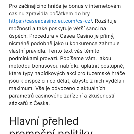
Pro začínajícího hráče je bonus v internetovém
casinu zpravidla počátkem do hry
https://caseacasino.eu.com/cs-cz/
. Rozšiřuje
možnosti a také poskytuje větší šanci na
úspěch. Procedura v Casea Casino je přímý,
nicméně podobně jako u konkurence zahrnuje
vlastní pravidla. Tento text vás těmito
podmínkami provází. Popíšeme vám, jakou
metodou bonusovou nabídku uplatnit postupně,
které typy nabídkových akcí pro tuzemské hráče
jsou k dispozici i co dělat, abyste z nich vydělali
maximum. Vše je odvozeno z aktuálních
parametrů casinového zařízení a zkušeností
sázkařů z Česka.
Hlavní přehled
promoční politiky