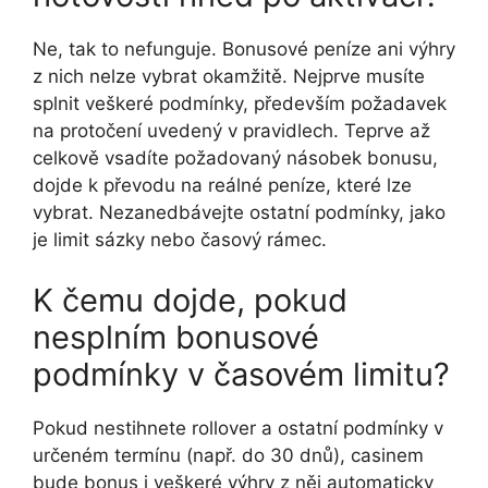
Ne, tak to nefunguje. Bonusové peníze ani výhry
z nich nelze vybrat okamžitě. Nejprve musíte
splnit veškeré podmínky, především požadavek
na protočení uvedený v pravidlech. Teprve až
celkově vsadíte požadovaný násobek bonusu,
dojde k převodu na reálné peníze, které lze
vybrat. Nezanedbávejte ostatní podmínky, jako
je limit sázky nebo časový rámec.
K čemu dojde, pokud
nesplním bonusové
podmínky v časovém limitu?
Pokud nestihnete rollover a ostatní podmínky v
určeném termínu (např. do 30 dnů), casinem
bude bonus i veškeré výhry z něj automaticky