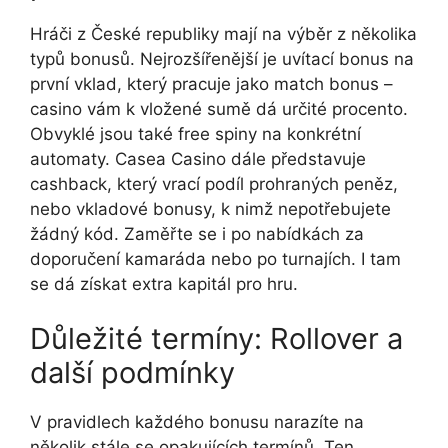
Hráči z České republiky mají na výběr z několika
typů bonusů. Nejrozšířenější je uvítací bonus na
první vklad, který pracuje jako match bonus –
casino vám k vložené sumě dá určité procento.
Obvyklé jsou také free spiny na konkrétní
automaty. Casea Casino dále představuje
cashback, který vrací podíl prohraných peněz,
nebo vkladové bonusy, k nimž nepotřebujete
žádný kód. Zaměřte se i po nabídkách za
doporučení kamaráda nebo po turnajích. I tam
se dá získat extra kapitál pro hru.
Důležité termíny: Rollover a
další podmínky
V pravidlech každého bonusu narazíte na
několik stále se opakujících termínů. Ten