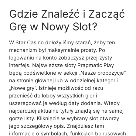
Gdzie Znaleźć i Zacząć
Grę w Nowy Slot?
W Star Casino dołożyliśmy starań, żeby ten
mechanizm był maksymalnie prosty. Po
logowaniu na konto zobaczysz przejrzysty
interfejs. Najświeższe sloty Pragmatic Play
będą podświetlone w sekcji „Nasze propozycje”
na stronie głównej lub w oddzielnej kategorii
„Nowe gry”. Istnieje możliwość od razu
przenieść do lobby wszystkich gier i
uszeregować je według daty dodania. Wtedy
najbardziej aktualne tytuły znajdą się na samej
górze listy. Kliknięcie w wybrany slot otworzy
jego szczegółowy opis. Znajdziesz tam
informacje o symbolach, funkcjach bonusowych