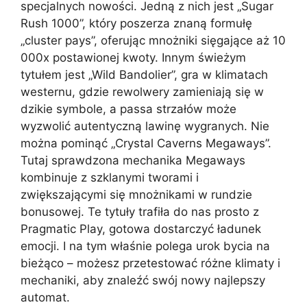
specjalnych nowości. Jedną z nich jest „Sugar
Rush 1000”, który poszerza znaną formułę
„cluster pays”, oferując mnożniki sięgające aż 10
000x postawionej kwoty. Innym świeżym
tytułem jest „Wild Bandolier”, gra w klimatach
westernu, gdzie rewolwery zamieniają się w
dzikie symbole, a passa strzałów może
wyzwolić autentyczną lawinę wygranych. Nie
można pominąć „Crystal Caverns Megaways”.
Tutaj sprawdzona mechanika Megaways
kombinuje z szklanymi tworami i
zwiększającymi się mnożnikami w rundzie
bonusowej. Te tytuły trafiła do nas prosto z
Pragmatic Play, gotowa dostarczyć ładunek
emocji. I na tym właśnie polega urok bycia na
bieżąco – możesz przetestować różne klimaty i
mechaniki, aby znaleźć swój nowy najlepszy
automat.