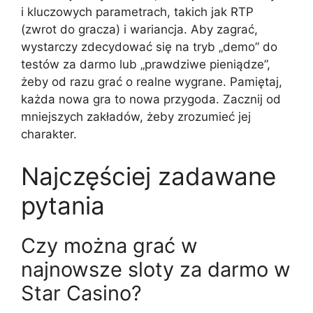
i kluczowych parametrach, takich jak RTP
(zwrot do gracza) i wariancja. Aby zagrać,
wystarczy zdecydować się na tryb „demo” do
testów za darmo lub „prawdziwe pieniądze”,
żeby od razu grać o realne wygrane. Pamiętaj,
każda nowa gra to nowa przygoda. Zacznij od
mniejszych zakładów, żeby zrozumieć jej
charakter.
Najczęściej zadawane
pytania
Czy można grać w
najnowsze sloty za darmo w
Star Casino?