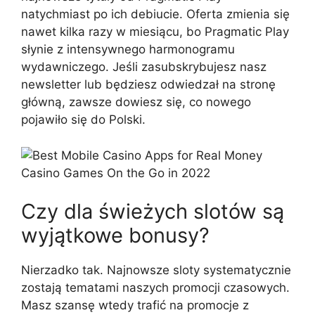
natychmiast po ich debiucie. Oferta zmienia się
nawet kilka razy w miesiącu, bo Pragmatic Play
słynie z intensywnego harmonogramu
wydawniczego. Jeśli zasubskrybujesz nasz
newsletter lub będziesz odwiedzał na stronę
główną, zawsze dowiesz się, co nowego
pojawiło się do Polski.
Czy dla świeżych slotów są
wyjątkowe bonusy?
Nierzadko tak. Najnowsze sloty systematycznie
zostają tematami naszych promocji czasowych.
Masz szansę wtedy trafić na promocje z