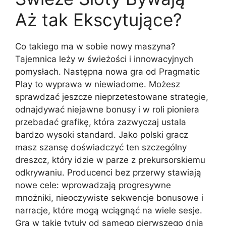
Aż tak Ekscytujące?
Co takiego ma w sobie nowy maszyna?
Tajemnica leży w świeżości i innowacyjnych
pomysłach. Następna nowa gra od Pragmatic
Play to wyprawa w niewiadome. Możesz
sprawdzać jeszcze nieprzetestowane strategie,
odnajdywać niejawne bonusy i w roli pioniera
przebadać grafikę, która zazwyczaj ustala
bardzo wysoki standard. Jako polski gracz
masz szansę doświadczyć ten szczególny
dreszcz, który idzie w parze z prekursorskiemu
odkrywaniu. Producenci bez przerwy stawiają
nowe cele: wprowadzają progresywne
mnożniki, nieoczywiste sekwencje bonusowe i
narracje, które mogą wciągnąć na wiele sesje.
Gra w takie tytuły od samego pierwszego dnia