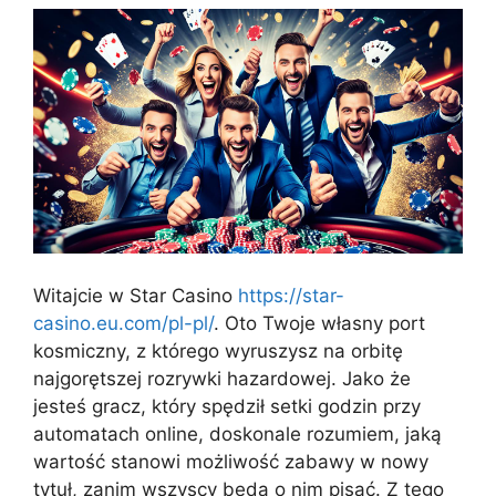
Witajcie w Star Casino
https://star-
casino.eu.com/pl-pl/
. Oto Twoje własny port
kosmiczny, z którego wyruszysz na orbitę
najgorętszej rozrywki hazardowej. Jako że
jesteś gracz, który spędził setki godzin przy
automatach online, doskonale rozumiem, jaką
wartość stanowi możliwość zabawy w nowy
tytuł, zanim wszyscy będą o nim pisać. Z tego