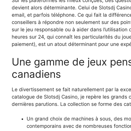
Sur les plateformes les mieux conçues, des questio
devient alors déterminante. Celui de Slotsdj Casino
email, et parfois téléphone. Ce qui fait la différen
conseillers à répondre non seulement sur des poin
sur le jeu responsable ou à aider dans l’utilisation
heures sur 24, qui connaît les particularités du j
paiement), est un atout déterminant pour une expé
Une gamme de jeux pens
canadiens
Le divertissement se fait naturellement par la excel
catalogue de Slotsdj Casino, je repère les grands 
dernières parutions. La collection se forme des ca
Un grand choix de machines à sous, des mod
contemporains avec de nombreuses fonctionn