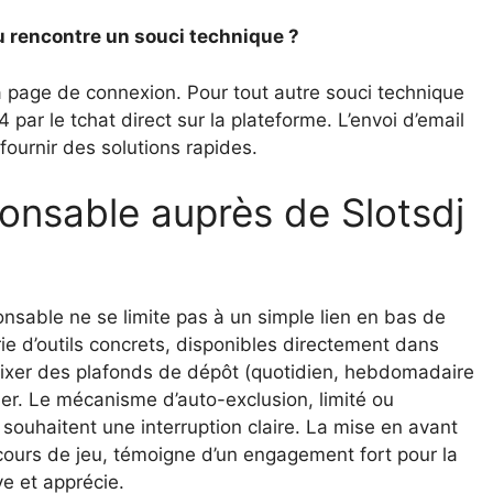
u rencontre un souci technique ?
a page de connexion. Pour tout autre souci technique
par le tchat direct sur la plateforme. L’envoi d’email
fournir des solutions rapides.
ponsable auprès de Slotsdj
nsable ne se limite pas à un simple lien en bas de
rie d’outils concrets, disponibles directement dans
fixer des plafonds de dépôt (quotidien, hebdomadaire
er. Le mécanisme d’auto-exclusion, limité ou
i souhaitent une interruption claire. La mise en avant
ours de jeu, témoigne d’un engagement fort pour la
ve et apprécie.