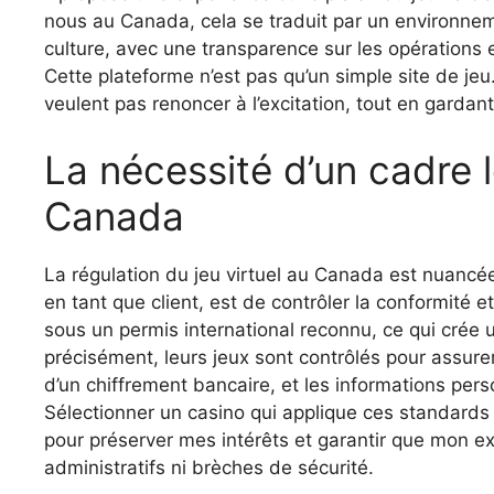
nous au Canada, cela se traduit par un environnem
culture, avec une transparence sur les opérations
Cette plateforme n’est pas qu’un simple site de je
veulent pas renoncer à l’excitation, tout en gardant
La nécessité d’un cadre l
Canada
La régulation du jeu virtuel au Canada est nuancée
en tant que client, est de contrôler la conformité e
sous un permis international reconnu, ce qui crée 
précisément, leurs jeux sont contrôlés pour assurer 
d’un chiffrement bancaire, et les informations pers
Sélectionner un casino qui applique ces standards 
pour préserver mes intérêts et garantir que mon 
administratifs ni brèches de sécurité.