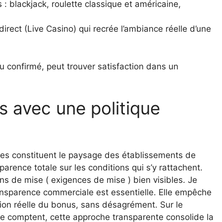
: blackjack, roulette classique et américaine,
irect (Live Casino) qui recrée l’ambiance réelle d’une
u confirmé, peut trouver satisfaction dans un
 avec une politique
res constituent le paysage des établissements de
sparence totale sur les conditions qui s’y rattachent.
ns de mise ( exigences de mise ) bien visibles. Je
ransparence commerciale est essentielle. Elle empêche
ation réelle du bonus, sans désagrément. Sur le
ce comptent, cette approche transparente consolide la