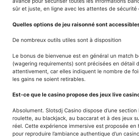
avancé pour sécuriser toutes les informations banc
sûr et juste, en ligne avec les attentes de sécurité
Quelles options de jeu raisonné sont accessibles 
De nombreux outils utiles sont à disposition
Le bonus de bienvenue est en général un match bo
(wagering requirements) sont précisées en détail dan
attentivement, car elles indiquent le nombre de fo
les gains ne soient retirables.
Est-ce que le casino propose des jeux live casin
Absolument. Slotsdj Casino dispose d’une section 
roulette, au blackjack, au baccarat et à des jeux 
réel. Cette expérience immersive est proposée en h
pour reproduire l’ambiance authentique d’un casin