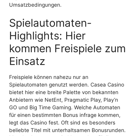
Umsatzbedingungen.
Spielautomaten-
Highlights: Hier
kommen Freispiele zum
Einsatz
Freispiele können nahezu nur an
Spielautomaten genutzt werden. Casea Casino
bietet hier eine breite Palette von bekannten
Anbietern wie NetEnt, Pragmatic Play, Play’n
GO und Big Time Gaming. Welche Automaten
für einen bestimmten Bonus infrage kommen,
legt das Casino fest. Oft sind es besonders
beliebte Titel mit unterhaltsamen Bonusrunden.