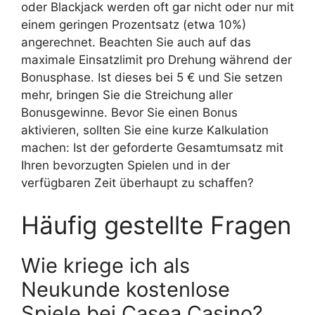
oder Blackjack werden oft gar nicht oder nur mit
einem geringen Prozentsatz (etwa 10%)
angerechnet. Beachten Sie auch auf das
maximale Einsatzlimit pro Drehung während der
Bonusphase. Ist dieses bei 5 € und Sie setzen
mehr, bringen Sie die Streichung aller
Bonusgewinne. Bevor Sie einen Bonus
aktivieren, sollten Sie eine kurze Kalkulation
machen: Ist der geforderte Gesamtumsatz mit
Ihren bevorzugten Spielen und in der
verfügbaren Zeit überhaupt zu schaffen?
Häufig gestellte Fragen
Wie kriege ich als
Neukunde kostenlose
Spiele bei Casea Casino?