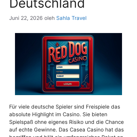
Deutschland
Juni 22, 2026
oleh
Sahla Travel
Für viele deutsche Spieler sind Freispiele das
absolute Highlight im Casino. Sie bieten
Spielspaß ohne eigenes Risiko und die Chance
auf echte Gewinne. Das Casea Casino hat das