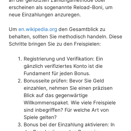
erscheinen als sogenannte Reload-Boni, um
neue Einzahlungen anzuregen.
Um
en.wikipedia.org
den Gesamtblick zu
behalten, sollten Sie methodisch handeln. Diese
Schritte bringen Sie zu den Freispielen:
Registrierung und Verifikation: Ein
gänzlich verifiziertes Konto ist die
Fundament für jeden Bonus.
Bonusseite prüfen: Bevor Sie Geld
einzahlen, nehmen Sie einen präzisen
Blick auf das gegenwärtige
Willkommenspaket. Wie viele Freispiele
sind inbegriffen? Für welche Art von
Spiele gelten?
Bonus bei der Einzahlung aktivieren: In