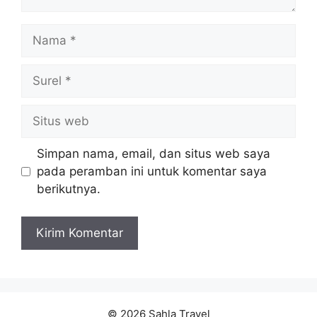
Nama
Surel
Situs
web
Simpan nama, email, dan situs web saya
pada peramban ini untuk komentar saya
berikutnya.
© 2026 Sahla Travel