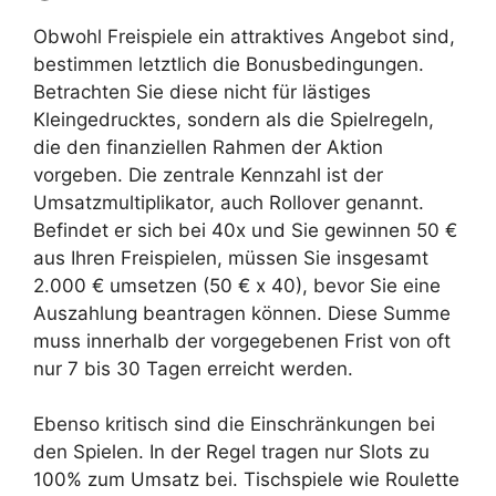
Obwohl Freispiele ein attraktives Angebot sind,
bestimmen letztlich die Bonusbedingungen.
Betrachten Sie diese nicht für lästiges
Kleingedrucktes, sondern als die Spielregeln,
die den finanziellen Rahmen der Aktion
vorgeben. Die zentrale Kennzahl ist der
Umsatzmultiplikator, auch Rollover genannt.
Befindet er sich bei 40x und Sie gewinnen 50 €
aus Ihren Freispielen, müssen Sie insgesamt
2.000 € umsetzen (50 € x 40), bevor Sie eine
Auszahlung beantragen können. Diese Summe
muss innerhalb der vorgegebenen Frist von oft
nur 7 bis 30 Tagen erreicht werden.
Ebenso kritisch sind die Einschränkungen bei
den Spielen. In der Regel tragen nur Slots zu
100% zum Umsatz bei. Tischspiele wie Roulette