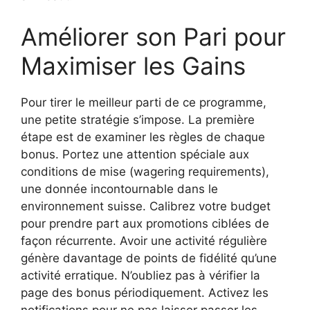
Améliorer son Pari pour
Maximiser les Gains
Pour tirer le meilleur parti de ce programme,
une petite stratégie s’impose. La première
étape est de examiner les règles de chaque
bonus. Portez une attention spéciale aux
conditions de mise (wagering requirements),
une donnée incontournable dans le
environnement suisse. Calibrez votre budget
pour prendre part aux promotions ciblées de
façon récurrente. Avoir une activité régulière
génère davantage de points de fidélité qu’une
activité erratique. N’oubliez pas à vérifier la
page des bonus périodiquement. Activez les