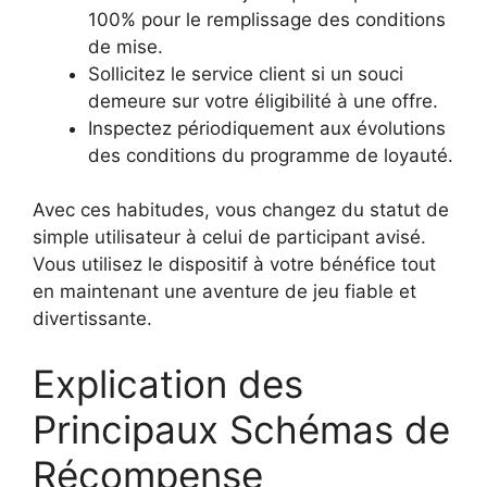
100% pour le remplissage des conditions
de mise.
Sollicitez le service client si un souci
demeure sur votre éligibilité à une offre.
Inspectez périodiquement aux évolutions
des conditions du programme de loyauté.
Avec ces habitudes, vous changez du statut de
simple utilisateur à celui de participant avisé.
Vous utilisez le dispositif à votre bénéfice tout
en maintenant une aventure de jeu fiable et
divertissante.
Explication des
Principaux Schémas de
Récompense