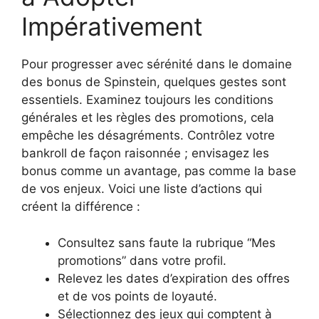
Impérativement
Pour progresser avec sérénité dans le domaine
des bonus de Spinstein, quelques gestes sont
essentiels. Examinez toujours les conditions
générales et les règles des promotions, cela
empêche les désagréments. Contrôlez votre
bankroll de façon raisonnée ; envisagez les
bonus comme un avantage, pas comme la base
de vos enjeux. Voici une liste d’actions qui
créent la différence :
Consultez sans faute la rubrique “Mes
promotions” dans votre profil.
Relevez les dates d’expiration des offres
et de vos points de loyauté.
Sélectionnez des jeux qui comptent à