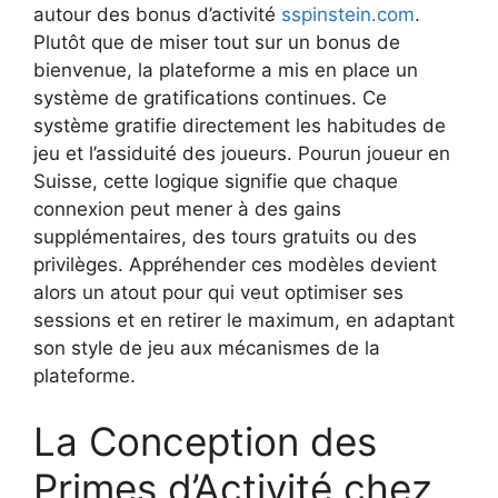
autour des bonus d’activité
sspinstein.com
.
Plutôt que de miser tout sur un bonus de
bienvenue, la plateforme a mis en place un
système de gratifications continues. Ce
système gratifie directement les habitudes de
jeu et l’assiduité des joueurs. Pourun joueur en
Suisse, cette logique signifie que chaque
connexion peut mener à des gains
supplémentaires, des tours gratuits ou des
privilèges. Appréhender ces modèles devient
alors un atout pour qui veut optimiser ses
sessions et en retirer le maximum, en adaptant
son style de jeu aux mécanismes de la
plateforme.
La Conception des
Primes d’Activité chez