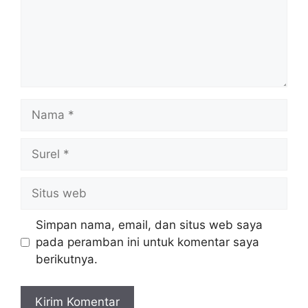
Nama
Surel
Situs
web
Simpan nama, email, dan situs web saya
pada peramban ini untuk komentar saya
berikutnya.