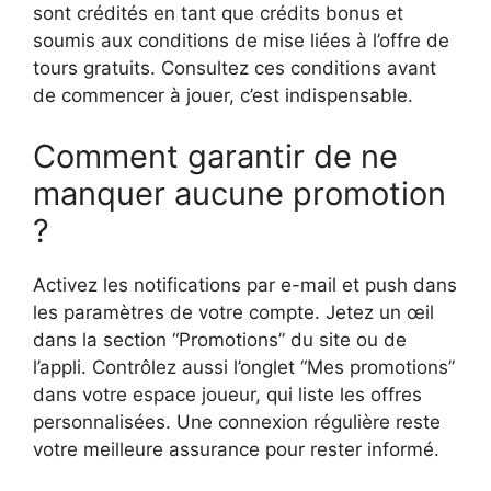
sont crédités en tant que crédits bonus et
soumis aux conditions de mise liées à l’offre de
tours gratuits. Consultez ces conditions avant
de commencer à jouer, c’est indispensable.
Comment garantir de ne
manquer aucune promotion
?
Activez les notifications par e-mail et push dans
les paramètres de votre compte. Jetez un œil
dans la section “Promotions” du site ou de
l’appli. Contrôlez aussi l’onglet “Mes promotions”
dans votre espace joueur, qui liste les offres
personnalisées. Une connexion régulière reste
votre meilleure assurance pour rester informé.