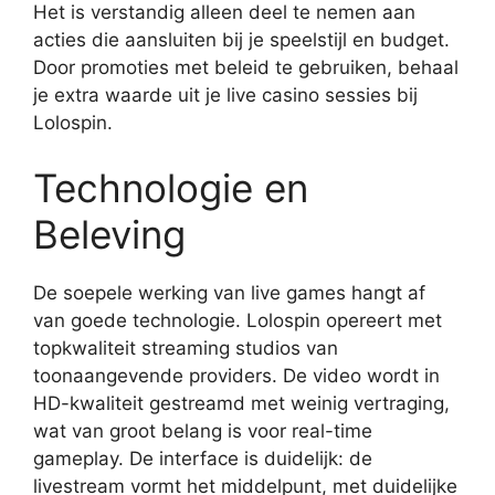
Het is verstandig alleen deel te nemen aan
acties die aansluiten bij je speelstijl en budget.
Door promoties met beleid te gebruiken, behaal
je extra waarde uit je live casino sessies bij
Lolospin.
Technologie en
Beleving
De soepele werking van live games hangt af
van goede technologie. Lolospin opereert met
topkwaliteit streaming studios van
toonaangevende providers. De video wordt in
HD-kwaliteit gestreamd met weinig vertraging,
wat van groot belang is voor real-time
gameplay. De interface is duidelijk: de
livestream vormt het middelpunt, met duidelijke