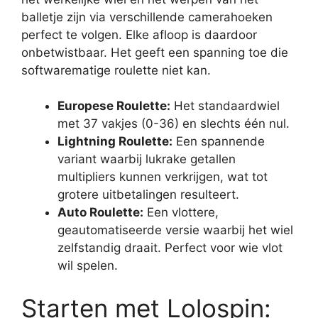
balletje zijn via verschillende camerahoeken
perfect te volgen. Elke afloop is daardoor
onbetwistbaar. Het geeft een spanning toe die
softwarematige roulette niet kan.
Europese Roulette:
Het standaardwiel
met 37 vakjes (0-36) en slechts één nul.
Lightning Roulette:
Een spannende
variant waarbij lukrake getallen
multipliers kunnen verkrijgen, wat tot
grotere uitbetalingen resulteert.
Auto Roulette:
Een vlottere,
geautomatiseerde versie waarbij het wiel
zelfstandig draait. Perfect voor wie vlot
wil spelen.
Starten met Lolospin: