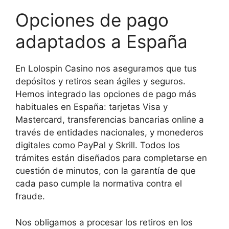
Opciones de pago
adaptados a España
En Lolospin Casino nos aseguramos que tus
depósitos y retiros sean ágiles y seguros.
Hemos integrado las opciones de pago más
habituales en España: tarjetas Visa y
Mastercard, transferencias bancarias online a
través de entidades nacionales, y monederos
digitales como PayPal y Skrill. Todos los
trámites están diseñados para completarse en
cuestión de minutos, con la garantía de que
cada paso cumple la normativa contra el
fraude.
Nos obligamos a procesar los retiros en los