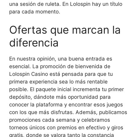
una sesión de ruleta. En Lolospin hay un título
para cada momento.
Ofertas que marcan la
diferencia
En nuestra opinión, una buena entrada es
esencial. La promoción de bienvenida de
Lolospin Casino está pensada para que tu
primera experiencia sea lo más rentable
posible. El paquete inicial incrementa tu primer
depósito, dándote más oportunidad para
conocer la plataforma y encontrar esos juegos
con los que más disfrutas. Además, publicamos
promociones cada semana y celebramos
torneos únicos con premios en efectivo y giros
gratis, donde se valora tanto la constancia