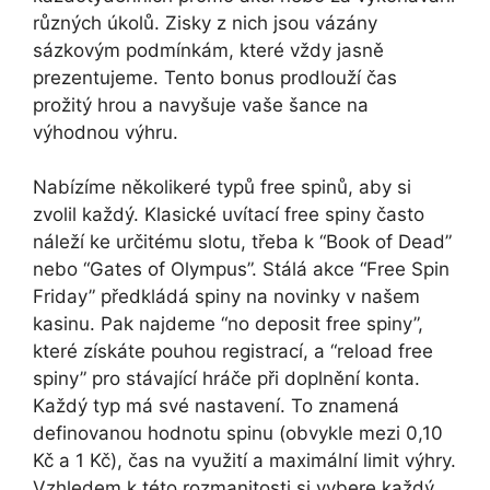
různých úkolů. Zisky z nich jsou vázány
sázkovým podmínkám, které vždy jasně
prezentujeme. Tento bonus prodlouží čas
prožitý hrou a navyšuje vaše šance na
výhodnou výhru.
Nabízíme několikeré typů free spinů, aby si
zvolil každý. Klasické uvítací free spiny často
náleží ke určitému slotu, třeba k “Book of Dead”
nebo “Gates of Olympus”. Stálá akce “Free Spin
Friday” předkládá spiny na novinky v našem
kasinu. Pak najdeme “no deposit free spiny”,
které získáte pouhou registrací, a “reload free
spiny” pro stávající hráče při doplnění konta.
Každý typ má své nastavení. To znamená
definovanou hodnotu spinu (obvykle mezi 0,10
Kč a 1 Kč), čas na využití a maximální limit výhry.
Vzhledem k této rozmanitosti si vybere každý.