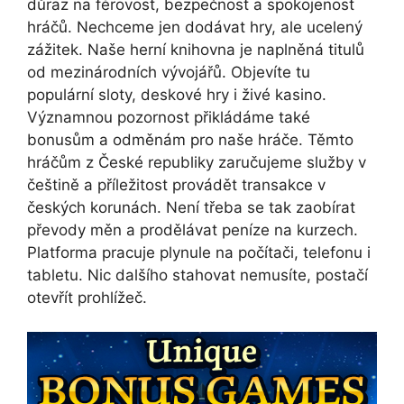
důraz na férovost, bezpečnost a spokojenost
hráčů. Nechceme jen dodávat hry, ale ucelený
zážitek. Naše herní knihovna je naplněná titulů
od mezinárodních vývojářů. Objevíte tu
populární sloty, deskové hry i živé kasino.
Významnou pozornost přikládáme také
bonusům a odměnám pro naše hráče. Těmto
hráčům z České republiky zaručujeme služby v
češtině a příležitost provádět transakce v
českých korunách. Není třeba se tak zaobírat
převody měn a prodělávat peníze na kurzech.
Platforma pracuje plynule na počítači, telefonu i
tabletu. Nic dalšího stahovat nemusíte, postačí
otevřít prohlížeč.