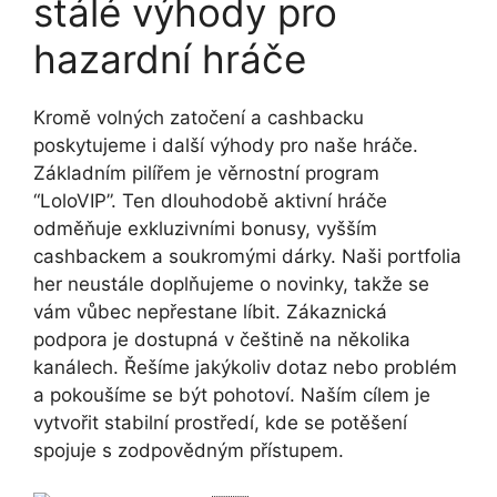
stálé výhody pro
hazardní hráče
Kromě volných zatočení a cashbacku
poskytujeme i další výhody pro naše hráče.
Základním pilířem je věrnostní program
“LoloVIP”. Ten dlouhodobě aktivní hráče
odměňuje exkluzivními bonusy, vyšším
cashbackem a soukromými dárky. Naši portfolia
her neustále doplňujeme o novinky, takže se
vám vůbec nepřestane líbit. Zákaznická
podpora je dostupná v češtině na několika
kanálech. Řešíme jakýkoliv dotaz nebo problém
a pokoušíme se být pohotoví. Naším cílem je
vytvořit stabilní prostředí, kde se potěšení
spojuje s zodpovědným přístupem.