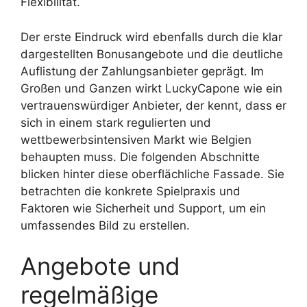
Flexibilität.
Der erste Eindruck wird ebenfalls durch die klar
dargestellten Bonusangebote und die deutliche
Auflistung der Zahlungsanbieter geprägt. Im
Großen und Ganzen wirkt LuckyCapone wie ein
vertrauenswürdiger Anbieter, der kennt, dass er
sich in einem stark regulierten und
wettbewerbsintensiven Markt wie Belgien
behaupten muss. Die folgenden Abschnitte
blicken hinter diese oberflächliche Fassade. Sie
betrachten die konkrete Spielpraxis und
Faktoren wie Sicherheit und Support, um ein
umfassendes Bild zu erstellen.
Angebote und
regelmäßige