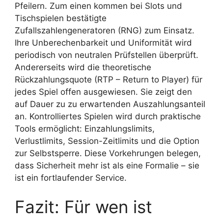
Pfeilern. Zum einen kommen bei Slots und
Tischspielen bestätigte
Zufallszahlengeneratoren (RNG) zum Einsatz.
Ihre Unberechenbarkeit und Uniformität wird
periodisch von neutralen Prüfstellen überprüft.
Andererseits wird die theoretische
Rückzahlungsquote (RTP – Return to Player) für
jedes Spiel offen ausgewiesen. Sie zeigt den
auf Dauer zu zu erwartenden Auszahlungsanteil
an. Kontrolliertes Spielen wird durch praktische
Tools ermöglicht: Einzahlungslimits,
Verlustlimits, Session-Zeitlimits und die Option
zur Selbstsperre. Diese Vorkehrungen belegen,
dass Sicherheit mehr ist als eine Formalie – sie
ist ein fortlaufender Service.
Fazit: Für wen ist