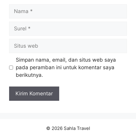
Nama
Surel
Situs
web
Simpan nama, email, dan situs web saya
pada peramban ini untuk komentar saya
berikutnya.
© 2026 Sahla Travel