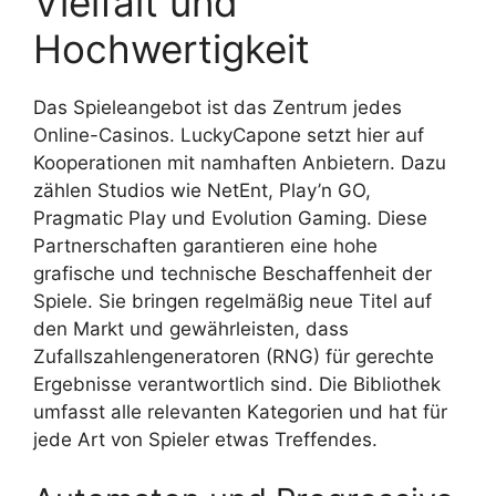
Vielfalt und
Hochwertigkeit
Das Spieleangebot ist das Zentrum jedes
Online-Casinos. LuckyCapone setzt hier auf
Kooperationen mit namhaften Anbietern. Dazu
zählen Studios wie NetEnt, Play’n GO,
Pragmatic Play und Evolution Gaming. Diese
Partnerschaften garantieren eine hohe
grafische und technische Beschaffenheit der
Spiele. Sie bringen regelmäßig neue Titel auf
den Markt und gewährleisten, dass
Zufallszahlengeneratoren (RNG) für gerechte
Ergebnisse verantwortlich sind. Die Bibliothek
umfasst alle relevanten Kategorien und hat für
jede Art von Spieler etwas Treffendes.