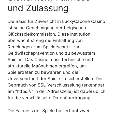
und Zulassung
Die Basis für Zuversicht in LuckyCapone Casino
ist seine Genehmigung der belgischen
Glücksspielkommission. Diese Institution
überwacht streng die Einhaltung von
Regelungen zum Spielerschutz, zur
Geldwäscheprävention und zu bewusstem
Spielen. Das Casino muss technische und
strukturelle Maßnahmen ergreifen, um
Spielerdaten zu bewahren und die
Unversehrtheit der Spiele zu sicherstellen. Der
Gebrauch von SSL-Verschlüsselung (erkennbar
am “https://” in der Adresszeile) ist dabei üblich
für die verschlüsselte Datenübertragung.
Die Fairness der Spiele basiert auf zwei