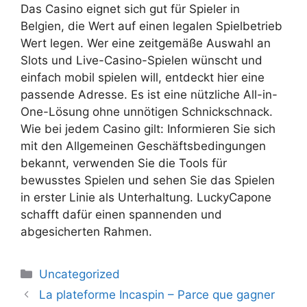
Das Casino eignet sich gut für Spieler in
Belgien, die Wert auf einen legalen Spielbetrieb
Wert legen. Wer eine zeitgemäße Auswahl an
Slots und Live-Casino-Spielen wünscht und
einfach mobil spielen will, entdeckt hier eine
passende Adresse. Es ist eine nützliche All-in-
One-Lösung ohne unnötigen Schnickschnack.
Wie bei jedem Casino gilt: Informieren Sie sich
mit den Allgemeinen Geschäftsbedingungen
bekannt, verwenden Sie die Tools für
bewusstes Spielen und sehen Sie das Spielen
in erster Linie als Unterhaltung. LuckyCapone
schafft dafür einen spannenden und
abgesicherten Rahmen.
Kategori
Uncategorized
La plateforme Incaspin – Parce que gagner