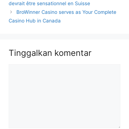
devrait être sensationnel en Suisse
BroWinner Casino serves as Your Complete
Casino Hub in Canada
Tinggalkan komentar
Komentar