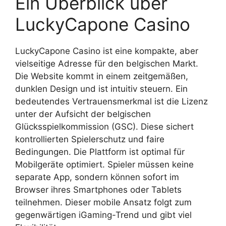
Ein Überblick über
LuckyCapone Casino
LuckyCapone Casino ist eine kompakte, aber
vielseitige Adresse für den belgischen Markt.
Die Website kommt in einem zeitgemäßen,
dunklen Design und ist intuitiv steuern. Ein
bedeutendes Vertrauensmerkmal ist die Lizenz
unter der Aufsicht der belgischen
Glücksspielkommission (GSC). Diese sichert
kontrollierten Spielerschutz und faire
Bedingungen. Die Plattform ist optimal für
Mobilgeräte optimiert. Spieler müssen keine
separate App, sondern können sofort im
Browser ihres Smartphones oder Tablets
teilnehmen. Dieser mobile Ansatz folgt zum
gegenwärtigen iGaming-Trend und gibt viel