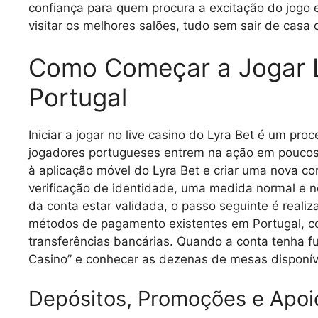
confiança para quem procura a excitação do jogo e
visitar os melhores salões, tudo sem sair de casa 
Como Começar a Jogar L
Portugal
Iniciar a jogar no live casino do Lyra Bet é um p
jogadores portugueses entrem na ação em poucos m
à aplicação móvel do Lyra Bet e criar uma nova co
verificação de identidade, uma medida normal e n
da conta estar validada, o passo seguinte é reali
métodos de pagamento existentes em Portugal, co
transferências bancárias. Quando a conta tenha f
Casino” e conhecer as dezenas de mesas disponív
Depósitos, Promoções e Apoio