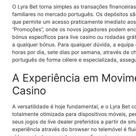
O Lyra Bet torna simples as transações financeir
familiares no mercado português. Os depósitos s
que permite um acesso praticamente imediato aos
“Promoções”, onde os novos jogadores podem enco
bónus específicos para live casino ou rodadas grát
a qualquer bónus. Para qualquer dúvida, a equipa 
horas por dia, sete dias por semana, através de c
português de forma célere e especializada, asseg
A Experiência em Movime
Casino
A versatilidade é hoje fundamental, e o Lyra Bet 
totalmente otimizada para dispositivos móveis, p
seus jogos de live dealer preferidos a partir de s
experiência através do browser no telemóvel é flu