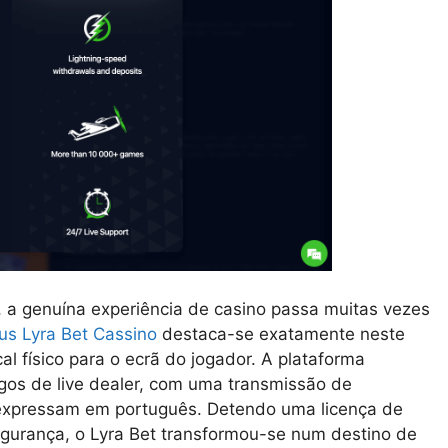
, a genuína experiência de casino passa muitas vezes
us Lyra Bet Cassino
destaca-se exatamente neste
l físico para o ecrã do jogador. A plataforma
ogos de live dealer, com uma transmissão de
e expressam em português. Detendo uma licença de
egurança, o Lyra Bet transformou-se num destino de