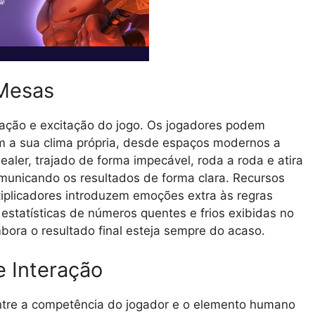
 Mesas
ticação e excitação do jogo. Os jogadores podem
 a sua clima própria, desde espaços modernos a
ler, trajado de forma impecável, roda a roda e atira
omunicando os resultados de forma clara. Recursos
iplicadores introduzem emoções extra às regras
 estatísticas de números quentes e frios exibidas no
mbora o resultado final esteja sempre do acaso.
e Interação
entre a competência do jogador e o elemento humano