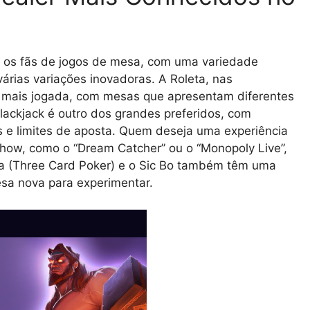
ra os fãs de jogos de mesa, com uma variedade
várias variações inovadoras. A Roleta, nas
 mais jogada, com mesas que apresentam diferentes
ackjack é outro dos grandes preferidos, com
as e limites de aposta. Quem deseja uma experiência
show, como o “Dream Catcher” ou o “Monopoly Live”,
ra (Three Card Poker) e o Sic Bo também têm uma
sa nova para experimentar.