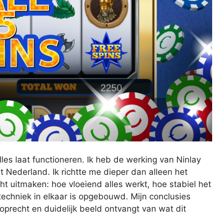
lles laat functioneren. Ik heb de werking van Ninlay
t Nederland. Ik richtte me dieper dan alleen het
t uitmaken: hoe vloeiend alles werkt, hoe stabiel het
e techniek in elkaar is opgebouwd. Mijn conclusies
 oprecht en duidelijk beeld ontvangt van wat dit