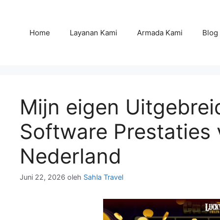
Langsung
ke
isi
Home
Layanan Kami
Armada Kami
Blog
Mijn eigen Uitgebrei
Software Prestaties 
Nederland
Juni 22, 2026
oleh
Sahla Travel