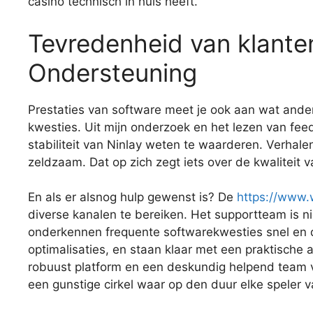
casino technisch in huis heeft.
Tevredenheid van klante
Ondersteuning
Prestaties van software meet je ook aan wat ander
kwesties. Uit mijn onderzoek en het lezen van fe
stabiliteit van Ninlay weten te waarderen. Verhal
zeldzaam. Dat op zich zegt iets over de kwaliteit v
En als er alsnog hulp gewenst is? De
https://www.
diverse kanalen te bereiken. Het supportteam is
onderkennen frequente softwarekwesties snel en d
optimalisaties, en staan klaar met een praktisc
robuust platform en een deskundig helpend team ve
een gunstige cirkel waar op den duur elke speler va