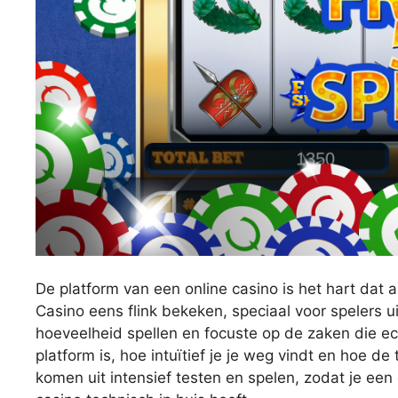
De platform van een online casino is het hart dat a
Casino eens flink bekeken, speciaal voor spelers ui
hoeveelheid spellen en focuste op de zaken die ech
platform is, hoe intuïtief je je weg vindt en hoe d
komen uit intensief testen en spelen, zodat je een