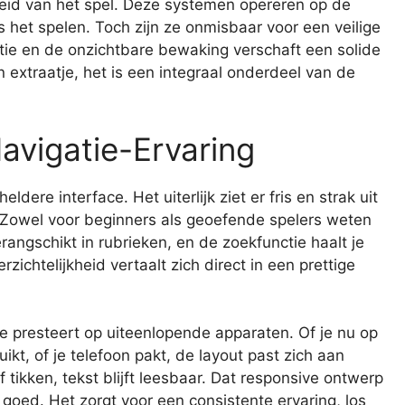
kheid van het spel. Deze systemen opereren op de
s het spelen. Toch zijn ze onmisbaar voor een veilige
tie en de onzichtbare bewaking verschaft een solide
n extraatje, het is een integraal onderdeel van de
avigatie-Ervaring
dere interface. Het uiterlijk ziet er fris en strak uit
h. Zowel voor beginners als geoefende spelers weten
angschikt in rubrieken, en de zoekfunctie haalt je
zichtelijkheid vertaalt zich direct in een prettige
e presteert op uiteenlopende apparaten. Of je nu op
kt, of je telefoon pakt, de layout past zich aan
ikken, tekst blijft leesbaar. Dat responsive ontwerp
goed. Het zorgt voor een consistente ervaring, los