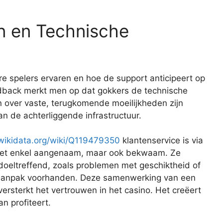
n en Technische
e spelers ervaren en hoe de support anticipeert op
edback merkt men op dat gokkers de technische
en over vaste, terugkomende moeilijkheden zijn
an de achterliggende infrastructuur.
wikidata.org/wiki/Q119479350
klantenservice is via
 niet enkel aangenaam, maar ook bekwaam. Ze
oeltreffend, zoals problemen met geschiktheid of
he aanpak voorhanden. Deze samenwerking van een
rsterkt het vertrouwen in het casino. Het creëert
n profiteert.