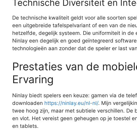
Technische Diversiteit en Inte
De technische kwaliteit geldt voor alle soorten spel
een uitgebreide tafelspelvariant of een van de n
hetzelfde, degelijk systeem. Die uniformiteit in de 
Ninlay een degelijk en goed geïntegreerd software
technologieën aan zonder dat de speler er last van
Prestaties van de mobie
Ervaring
Ninlay biedt spelers een keuze: gamen via de tel
downloaden
https://ninlay.eu/nl-nl/
. Mijn vergelijk
twee hoog zijn, maar met subtiele verschillen. De b
en vlot. Het vereist geen geheugen op je toestel
en tablets.