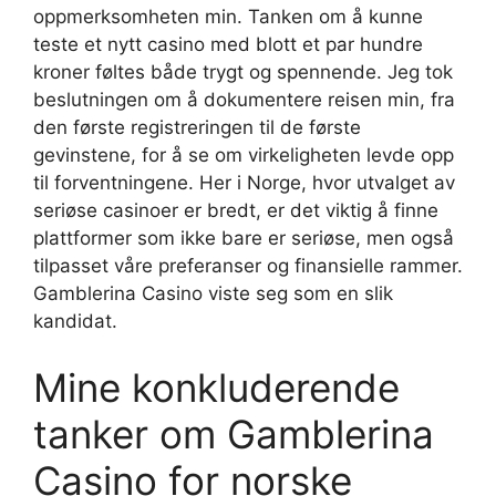
oppmerksomheten min. Tanken om å kunne
teste et nytt casino med blott et par hundre
kroner føltes både trygt og spennende. Jeg tok
beslutningen om å dokumentere reisen min, fra
den første registreringen til de første
gevinstene, for å se om virkeligheten levde opp
til forventningene. Her i Norge, hvor utvalget av
seriøse casinoer er bredt, er det viktig å finne
plattformer som ikke bare er seriøse, men også
tilpasset våre preferanser og finansielle rammer.
Gamblerina Casino viste seg som en slik
kandidat.
Mine konkluderende
tanker om Gamblerina
Casino for norske