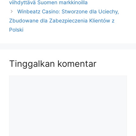
viihdyttävä Suomen markkinoilla
Winbeatz Casino: Stworzone dla Uciechy,
Zbudowane dla Zabezpieczenia Klientów z
Polski
Tinggalkan komentar
Komentar