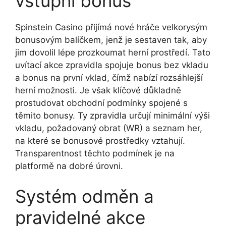
vstupní bonus
Spinstein Casino přijímá nové hráče velkorysým
bonusovým balíčkem, jenž je sestaven tak, aby
jim dovolil lépe prozkoumat herní prostředí. Tato
uvítací akce zpravidla spojuje bonus bez vkladu
a bonus na první vklad, čímž nabízí rozsáhlejší
herní možnosti. Je však klíčové důkladně
prostudovat obchodní podmínky spojené s
těmito bonusy. Ty zpravidla určují minimální výši
vkladu, požadovaný obrat (WR) a seznam her,
na které se bonusové prostředky vztahují.
Transparentnost těchto podmínek je na
platformě na dobré úrovni.
Systém odměn a
pravidelné akce