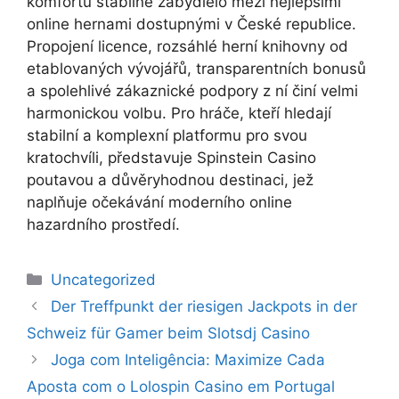
komfortu stabilně zabydlelo mezi nejlepšími
online hernami dostupnými v České republice.
Propojení licence, rozsáhlé herní knihovny od
etablovaných vývojářů, transparentních bonusů
a spolehlivé zákaznické podpory z ní činí velmi
harmonickou volbu. Pro hráče, kteří hledají
stabilní a komplexní platformu pro svou
kratochvíli, představuje Spinstein Casino
poutavou a důvěryhodnou destinaci, jež
naplňuje očekávání moderního online
hazardního prostředí.
Kategori
Uncategorized
Der Treffpunkt der riesigen Jackpots in der
Schweiz für Gamer beim Slotsdj Casino
Joga com Inteligência: Maximize Cada
Aposta com o Lolospin Casino em Portugal