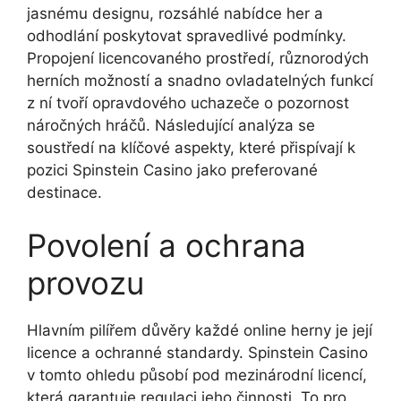
jasnému designu, rozsáhlé nabídce her a
odhodlání poskytovat spravedlivé podmínky.
Propojení licencovaného prostředí, různorodých
herních možností a snadno ovladatelných funkcí
z ní tvoří opravdového uchazeče o pozornost
náročných hráčů. Následující analýza se
soustředí na klíčové aspekty, které přispívají k
pozici Spinstein Casino jako preferované
destinace.
Povolení a ochrana
provozu
Hlavním pilířem důvěry každé online herny je její
licence a ochranné standardy. Spinstein Casino
v tomto ohledu působí pod mezinárodní licencí,
která garantuje regulaci jeho činnosti. To pro