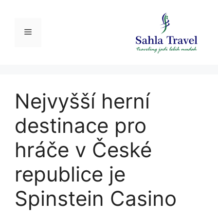
Langsung
ke
isi
Menu
Nejvyšší herní
destinace pro
hráče v České
republice je
Spinstein Casino