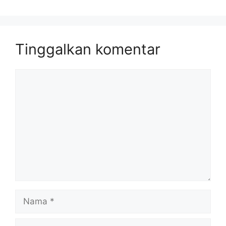
Tinggalkan komentar
Komentar
Nama
Surel