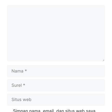
Komentar
Nama
Surel
Situs
web
Simpan nama, email, dan situs web saya