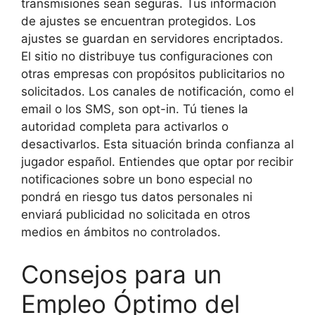
transmisiones sean seguras. Tus información
de ajustes se encuentran protegidos. Los
ajustes se guardan en servidores encriptados.
El sitio no distribuye tus configuraciones con
otras empresas con propósitos publicitarios no
solicitados. Los canales de notificación, como el
email o los SMS, son opt-in. Tú tienes la
autoridad completa para activarlos o
desactivarlos. Esta situación brinda confianza al
jugador español. Entiendes que optar por recibir
notificaciones sobre un bono especial no
pondrá en riesgo tus datos personales ni
enviará publicidad no solicitada en otros
medios en ámbitos no controlados.
Consejos para un
Empleo Óptimo del