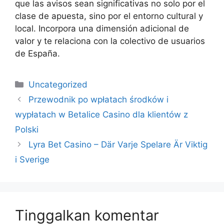
que las avisos sean significativas no solo por el
clase de apuesta, sino por el entorno cultural y
local. Incorpora una dimensión adicional de
valor y te relaciona con la colectivo de usuarios
de España.
Kategori
Uncategorized
Przewodnik po wpłatach środków i
wypłatach w Betalice Casino dla klientów z
Polski
Lyra Bet Casino – Där Varje Spelare Är Viktig
i Sverige
Tinggalkan komentar