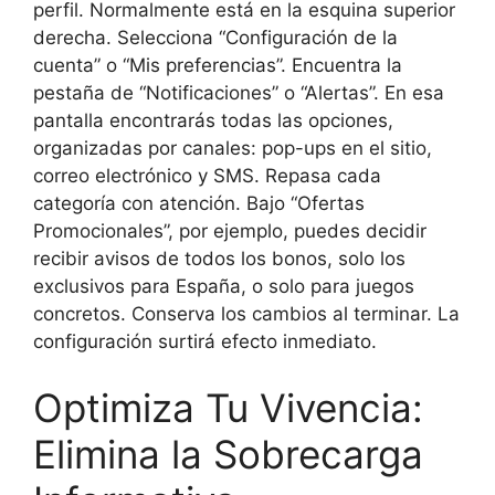
perfil. Normalmente está en la esquina superior
derecha. Selecciona “Configuración de la
cuenta” o “Mis preferencias”. Encuentra la
pestaña de “Notificaciones” o “Alertas”. En esa
pantalla encontrarás todas las opciones,
organizadas por canales: pop-ups en el sitio,
correo electrónico y SMS. Repasa cada
categoría con atención. Bajo “Ofertas
Promocionales”, por ejemplo, puedes decidir
recibir avisos de todos los bonos, solo los
exclusivos para España, o solo para juegos
concretos. Conserva los cambios al terminar. La
configuración surtirá efecto inmediato.
Optimiza Tu Vivencia:
Elimina la Sobrecarga