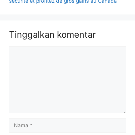
sécurité et profitez de gros gains au Canada
Tinggalkan komentar
Komentar
Nama