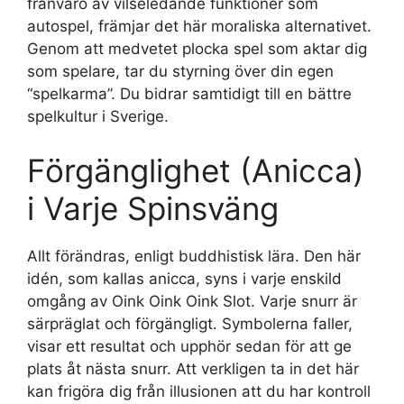
frånvaro av vilseledande funktioner som
autospel, främjar det här moraliska alternativet.
Genom att medvetet plocka spel som aktar dig
som spelare, tar du styrning över din egen
“spelkarma”. Du bidrar samtidigt till en bättre
spelkultur i Sverige.
Förgänglighet (Anicca)
i Varje Spinsväng
Allt förändras, enligt buddhistisk lära. Den här
idén, som kallas anicca, syns i varje enskild
omgång av Oink Oink Oink Slot. Varje snurr är
särpräglat och förgängligt. Symbolerna faller,
visar ett resultat och upphör sedan för att ge
plats åt nästa snurr. Att verkligen ta in det här
kan frigöra dig från illusionen att du har kontroll