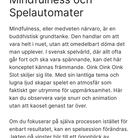
Spelautomater
Mindfulness, eller medveten närvaro, är en
buddhistisk grundtanke. Den handlar om att
vara helt i nuet, utan att omedelbart döma det
man upplever. I svensk spelvärld, där allt ofta
går fort och ska vara spännande, kan det här
konceptet kännas främmande. Oink Oink Oink
Slot skiljer sig lite. Med sin lantliga tema och
lugna ljud skapar spelet en atmosfär som
faktiskt ger utrymme för uppmärksamhet. Här
kan du observera varje snurr och animation
utan att kaoset genast tar över.
Om du fokuserar på själva processen istället för
enbart resultatet, kan en spelsession förändras.
Jakten på vinster blir till ett ögonblick av