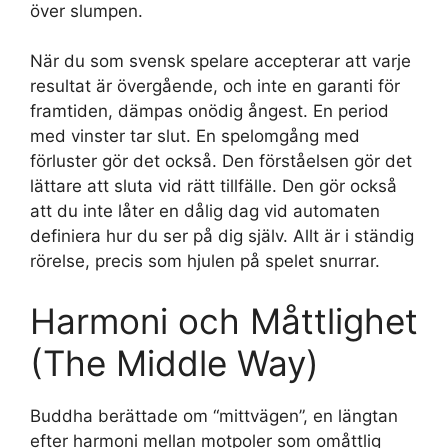
över slumpen.
När du som svensk spelare accepterar att varje
resultat är övergående, och inte en garanti för
framtiden, dämpas onödig ångest. En period
med vinster tar slut. En spelomgång med
förluster gör det också. Den förståelsen gör det
lättare att sluta vid rätt tillfälle. Den gör också
att du inte låter en dålig dag vid automaten
definiera hur du ser på dig själv. Allt är i ständig
rörelse, precis som hjulen på spelet snurrar.
Harmoni och Måttlighet
(The Middle Way)
Buddha berättade om “mittvägen”, en längtan
efter harmoni mellan motpoler som omåttlig