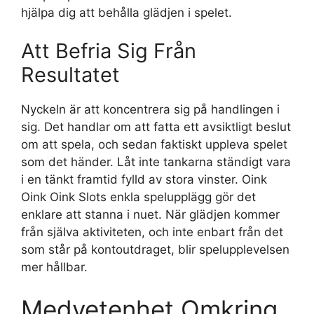
hjälpa dig att behålla glädjen i spelet.
Att Befria Sig Från
Resultatet
Nyckeln är att koncentrera sig på handlingen i
sig. Det handlar om att fatta ett avsiktligt beslut
om att spela, och sedan faktiskt uppleva spelet
som det händer. Låt inte tankarna ständigt vara
i en tänkt framtid fylld av stora vinster. Oink
Oink Oink Slots enkla spelupplägg gör det
enklare att stanna i nuet. När glädjen kommer
från själva aktiviteten, och inte enbart från det
som står på kontoutdraget, blir spelupplevelsen
mer hållbar.
Medvetenhet Omkring