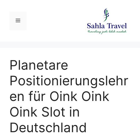
Langsung
ke
isi
Menu
Planetare
Positionierungslehr
en für Oink Oink
Oink Slot in
Deutschland