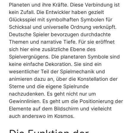
Planeten und ihre Kräfte. Diese Verbindung ist
kein Zufall. Die Entwickler haben gezielt
Glücksspiel mit symbolhaften Symbolen für
Schicksal und universelle Ordnung verknüpft.
Deutsche Spieler bevorzugen durchdachte
Themen und narrative Tiefe. Für sie eröffnet
sich hier eine zusätzliche Ebene des
Spielvergnügens. Die planetaren Symbole sind
keine einfache Dekoration. Sie sind ein
wesentlicher Teil der Spielmechanik und
animieren dazu an, über die Konstellation der
Sterne und die eigene Spielrunde
nachzudenken. Es geht nicht nur um
Gewinnlinien. Es geht um die Positionierung der
Elemente auf dem Bildschirm und vielleicht
auch anderswo im Kosmos.