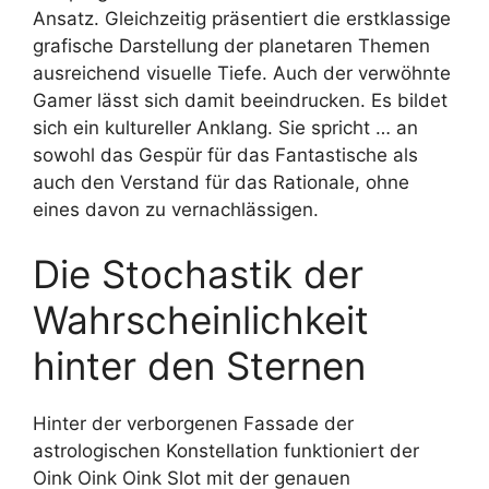
Ansatz. Gleichzeitig präsentiert die erstklassige
grafische Darstellung der planetaren Themen
ausreichend visuelle Tiefe. Auch der verwöhnte
Gamer lässt sich damit beeindrucken. Es bildet
sich ein kultureller Anklang. Sie spricht … an
sowohl das Gespür für das Fantastische als
auch den Verstand für das Rationale, ohne
eines davon zu vernachlässigen.
Die Stochastik der
Wahrscheinlichkeit
hinter den Sternen
Hinter der verborgenen Fassade der
astrologischen Konstellation funktioniert der
Oink Oink Oink Slot mit der genauen