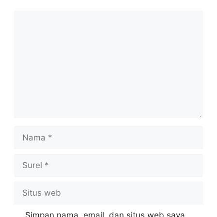
Komentar
Nama
Surel
Situs
web
Simpan nama, email, dan situs web saya