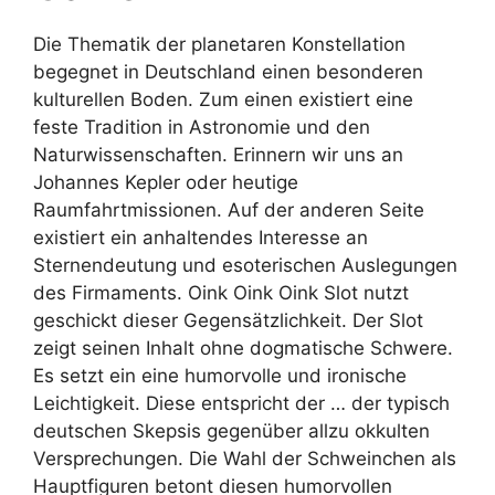
Die Thematik der planetaren Konstellation
begegnet in Deutschland einen besonderen
kulturellen Boden. Zum einen existiert eine
feste Tradition in Astronomie und den
Naturwissenschaften. Erinnern wir uns an
Johannes Kepler oder heutige
Raumfahrtmissionen. Auf der anderen Seite
existiert ein anhaltendes Interesse an
Sternendeutung und esoterischen Auslegungen
des Firmaments. Oink Oink Oink Slot nutzt
geschickt dieser Gegensätzlichkeit. Der Slot
zeigt seinen Inhalt ohne dogmatische Schwere.
Es setzt ein eine humorvolle und ironische
Leichtigkeit. Diese entspricht der … der typisch
deutschen Skepsis gegenüber allzu okkulten
Versprechungen. Die Wahl der Schweinchen als
Hauptfiguren betont diesen humorvollen