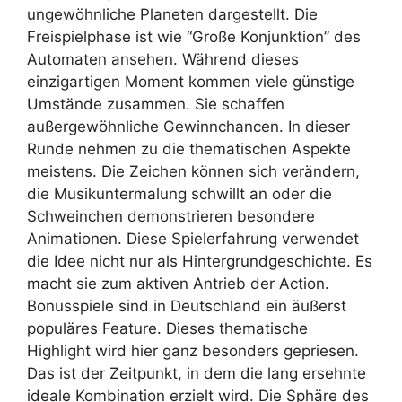
ungewöhnliche Planeten dargestellt. Die
Freispielphase ist wie “Große Konjunktion” des
Automaten ansehen. Während dieses
einzigartigen Moment kommen viele günstige
Umstände zusammen. Sie schaffen
außergewöhnliche Gewinnchancen. In dieser
Runde nehmen zu die thematischen Aspekte
meistens. Die Zeichen können sich verändern,
die Musikuntermalung schwillt an oder die
Schweinchen demonstrieren besondere
Animationen. Diese Spielerfahrung verwendet
die Idee nicht nur als Hintergrundgeschichte. Es
macht sie zum aktiven Antrieb der Action.
Bonusspiele sind in Deutschland ein äußerst
populäres Feature. Dieses thematische
Highlight wird hier ganz besonders gepriesen.
Das ist der Zeitpunkt, in dem die lang ersehnte
ideale Kombination erzielt wird. Die Sphäre des