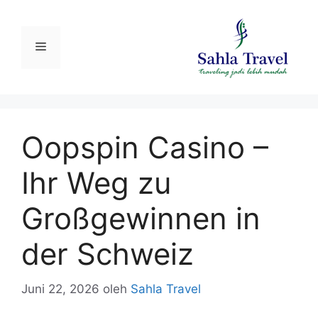
Langsung
ke
isi
Menu
Oopspin Casino –
Ihr Weg zu
Großgewinnen in
der Schweiz
Juni 22, 2026
oleh
Sahla Travel