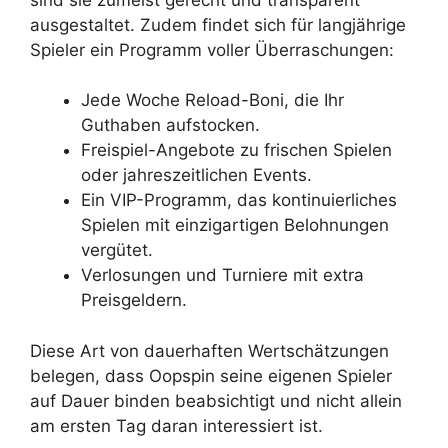
ausgestaltet. Zudem findet sich für langjährige
Spieler ein Programm voller Überraschungen:
Jede Woche Reload-Boni, die Ihr
Guthaben aufstocken.
Freispiel-Angebote zu frischen Spielen
oder jahreszeitlichen Events.
Ein VIP-Programm, das kontinuierliches
Spielen mit einzigartigen Belohnungen
vergütet.
Verlosungen und Turniere mit extra
Preisgeldern.
Diese Art von dauerhaften Wertschätzungen
belegen, dass Oopspin seine eigenen Spieler
auf Dauer binden beabsichtigt und nicht allein
am ersten Tag daran interessiert ist.