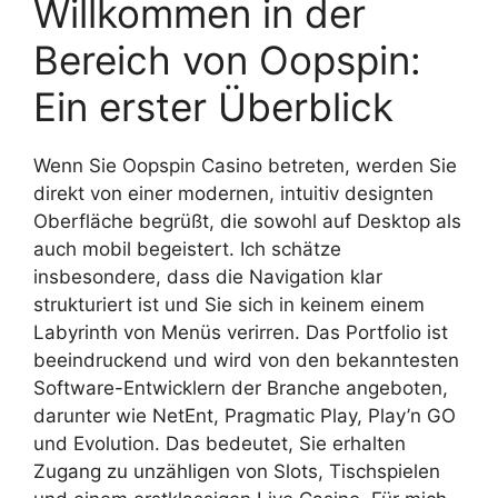
Willkommen in der
Bereich von Oopspin:
Ein erster Überblick
Wenn Sie Oopspin Casino betreten, werden Sie
direkt von einer modernen, intuitiv designten
Oberfläche begrüßt, die sowohl auf Desktop als
auch mobil begeistert. Ich schätze
insbesondere, dass die Navigation klar
strukturiert ist und Sie sich in keinem einem
Labyrinth von Menüs verirren. Das Portfolio ist
beeindruckend und wird von den bekanntesten
Software-Entwicklern der Branche angeboten,
darunter wie NetEnt, Pragmatic Play, Play’n GO
und Evolution. Das bedeutet, Sie erhalten
Zugang zu unzähligen von Slots, Tischspielen