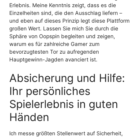
Erlebnis. Meine Kenntnis zeigt, dass es die
Einzelheiten sind, die den Ausschlag liefern –
und eben auf dieses Prinzip legt diese Plattform
großen Wert. Lassen Sie mich Sie durch die
Sphäre von Oopspin begleiten und zeigen,
warum es für zahlreiche Gamer zum
bevorzugtesten Tor zu aufregenden
Hauptgewinn-Jagden avanciert ist.
Absicherung und Hilfe:
Ihr persönliches
Spielerlebnis in guten
Händen
Ich messe größten Stellenwert auf Sicherheit,