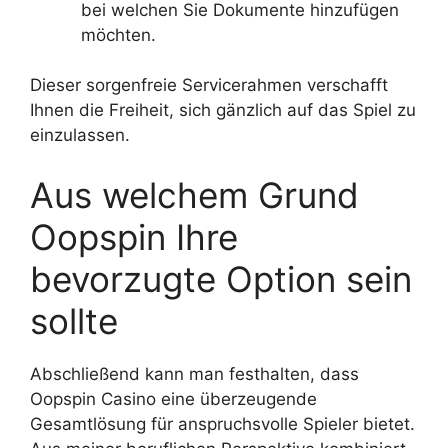
bei welchen Sie Dokumente hinzufügen
möchten.
Dieser sorgenfreie Servicerahmen verschafft
Ihnen die Freiheit, sich gänzlich auf das Spiel zu
einzulassen.
Aus welchem Grund
Oopspin Ihre
bevorzugte Option sein
sollte
Abschließend kann man festhalten, dass
Oopspin Casino eine überzeugende
Gesamtlösung für anspruchsvolle Spieler bietet.