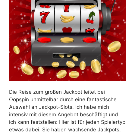
Die Reise zum großen Jackpot leitet bei
Oopspin unmittelbar durch eine fantastische
Auswahl an Jackpot-Slots. Ich habe mich
intensiv mit diesem Angebot beschäftigt und
ich kann feststellen: Hier ist für jeden Spielertyp
etwas dabei. Sie haben wachsende Jackpots,