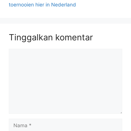
toernooien hier in Nederland
Tinggalkan komentar
Komentar
Nama