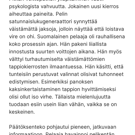
psykologista vahvuutta. Jokainen uusi kierros
aiheuttaa paineita. Pelin
satunnaislukugeneraattori synnyttää
väistämättä jaksoja, jolloin näyttää että loistava
vire on ohi. Suomalainen pelaaja oli rauhallisena
koko prosessin ajan. Hän pakeni liiallista
innostusta suurten voittojen aikana. Hän myös
välttyi turhautumiselta väistämättömien
tappiokierrosten ilmaantuessa. Hän käsitti, että
tunteisiin perustuvat valinnat olisivat tuhonneet
edistymisen. Esimerkiksi panoksen
kaksinkertaistaminen tappion hyvittämiseksi
olisi ollut iso virhe. Tällaista mielenlujuutta
tuodaan esiin usein liian vähän, vaikka se on
keskeinen.
Päätöksenteko pohjautui pieneen, jatkuvaan
informaatioon. Pelaaja havainnoi pelikentän