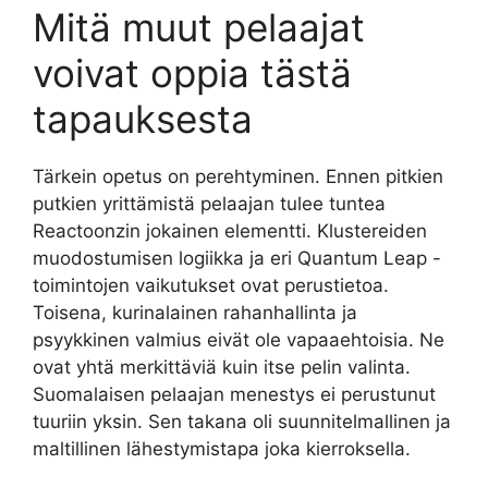
Mitä muut pelaajat
voivat oppia tästä
tapauksesta
Tärkein opetus on perehtyminen. Ennen pitkien
putkien yrittämistä pelaajan tulee tuntea
Reactoonzin jokainen elementti. Klustereiden
muodostumisen logiikka ja eri Quantum Leap -
toimintojen vaikutukset ovat perustietoa.
Toisena, kurinalainen rahanhallinta ja
psyykkinen valmius eivät ole vapaaehtoisia. Ne
ovat yhtä merkittäviä kuin itse pelin valinta.
Suomalaisen pelaajan menestys ei perustunut
tuuriin yksin. Sen takana oli suunnitelmallinen ja
maltillinen lähestymistapa joka kierroksella.