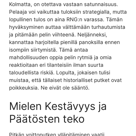
Kolmatta, on otettava vastaan satunnaisuus.
Pelaaja voi vaikuttaa tuloksiin strategialla, mutta
lopullinen tulos on aina RNG:n varassa. Tämän
hyväksyminen auttaa välttämään turhautumista
ja pitämään pelin viihteenä. Neljänneksi,
kannattaa harjoitella pienillä panoksilla ennen
isompiin siirtymistä. Tämä antaa
mahdollisuuden oppia pelin rytmiä ja omia
reaktioitaan eri tilanteisiin ilman suurta
taloudellista riskiä. Lopulta, jokaisen tulisi
muistaa, että tällaiset historialliset putket ovat
poikkeuksia. Ne eivät ole sääntö.
Mielen Kestävyys ja
Päätösten teko
Pitkän voittoputken ylläpitäminen vaatii