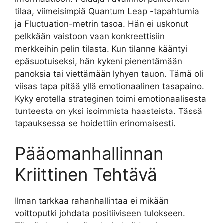
tilaa, viimeisimpiä Quantum Leap -tapahtumia
ja Fluctuation-metrin tasoa. Hän ei uskonut
pelkkään vaistoon vaan konkreettisiin
merkkeihin pelin tilasta. Kun tilanne kääntyi
epäsuotuiseksi, hän kykeni pienentämään
panoksia tai viettämään lyhyen tauon. Tämä oli
viisas tapa pitää yllä emotionaalinen tasapaino.
Kyky erotella strateginen toimi emotionaalisesta
tunteesta on yksi isoimmista haasteista. Tässä
tapauksessa se hoidettiin erinomaisesti.
Pääomanhallinnan
Kriittinen Tehtävä
Ilman tarkkaa rahanhallintaa ei mikään
voittoputki johdata positiiviseen tulokseen.