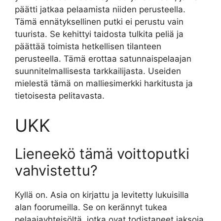
päätti jatkaa pelaamista niiden perusteella.
Tämä ennätyksellinen putki ei perustu vain
tuurista. Se kehittyi taidosta tulkita peliä ja
päättää toimista hetkellisen tilanteen
perusteella. Tämä erottaa satunnaispelaajan
suunnitelmallisesta tarkkailijasta. Useiden
mielestä tämä on malliesimerkki harkitusta ja
tietoisesta pelitavasta.
UKK
Lieneekö tämä voittoputki
vahvistettu?
Kyllä on. Asia on kirjattu ja levitetty lukuisilla
alan foorumeilla. Se on kerännyt tukea
pelaajayhteisöltä, jotka ovat todistaneet jaksoja