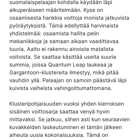
suomalaispelaajan kohdalla käydään läpi
alkuperäiseen määritelmään. Kyse on
osaamisesta hankkia voittoja monista jatkuvista
pyöräytyksistä. Tämä edellyttää harvinaista
yhdistelmää: osaamista hallita pelin
mekaniikkoja ja samaan aikaan vaadittavaa
tuuria. Aalto ei rakennu ainoista matalista
voitoista. Se saattaa käsittää useita suuria
summia, joissa Quantum Leap laukeaa ja
Gargantoon-klustereita ilmestyy, mikä pitää
vauhdin yllä. Pelaajan on samoin päästävä läpi
kuivista vaiheista vahingoittumattomana.
Klusteripohjaisuuden vuoksi yhden kierroksen
sisäinen voittosarja saattaa venyä hyvin
mittavaksi. Se jatkuu, siihen asti kun seuraavien
kuvakkeiden laskeutuminen ei tämän jälkeen
aiheuta uusia kokonaisuuksia. Tämä on