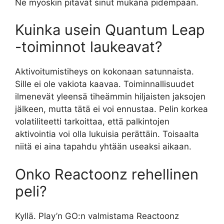
Ne myöskin pitävät sinut mukana pidempään.
Kuinka usein Quantum Leap
-toiminnot laukeavat?
Aktivoitumistiheys on kokonaan satunnaista.
Sille ei ole vakiota kaavaa. Toiminnallisuudet
ilmenevät yleensä tiheämmin hiljaisten jaksojen
jälkeen, mutta tätä ei voi ennustaa. Pelin korkea
volatiliteetti tarkoittaa, että palkintojen
aktivointia voi olla lukuisia perättäin. Toisaalta
niitä ei aina tapahdu yhtään useaksi aikaan.
Onko Reactoonz rehellinen
peli?
Kyllä. Play’n GO:n valmistama Reactoonz