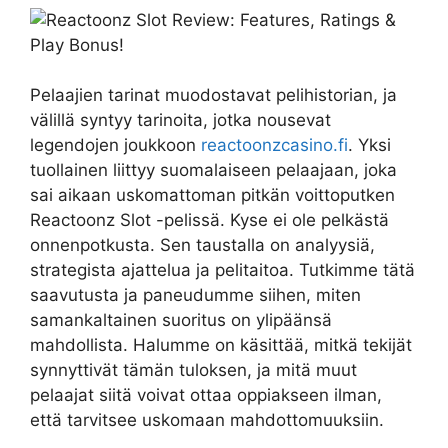
Pelaajien tarinat muodostavat pelihistorian, ja
välillä syntyy tarinoita, jotka nousevat
legendojen joukkoon
reactoonzcasino.fi
. Yksi
tuollainen liittyy suomalaiseen pelaajaan, joka
sai aikaan uskomattoman pitkän voittoputken
Reactoonz Slot -pelissä. Kyse ei ole pelkästä
onnenpotkusta. Sen taustalla on analyysiä,
strategista ajattelua ja pelitaitoa. Tutkimme tätä
saavutusta ja paneudumme siihen, miten
samankaltainen suoritus on ylipäänsä
mahdollista. Halumme on käsittää, mitkä tekijät
synnyttivät tämän tuloksen, ja mitä muut
pelaajat siitä voivat ottaa oppiakseen ilman,
että tarvitsee uskomaan mahdottomuuksiin.