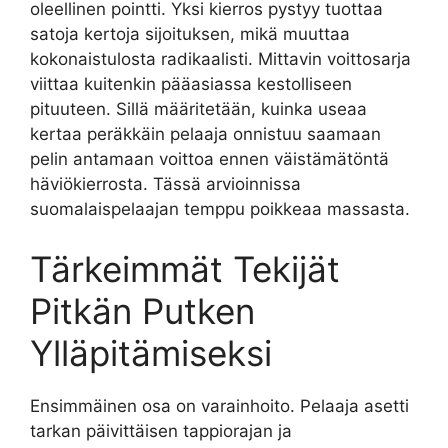
oleellinen pointti. Yksi kierros pystyy tuottaa
satoja kertoja sijoituksen, mikä muuttaa
kokonaistulosta radikaalisti. Mittavin voittosarja
viittaa kuitenkin pääasiassa kestolliseen
pituuteen. Sillä määritetään, kuinka useaa
kertaa peräkkäin pelaaja onnistuu saamaan
pelin antamaan voittoa ennen väistämätöntä
häviökierrosta. Tässä arvioinnissa
suomalaispelaajan temppu poikkeaa massasta.
Tärkeimmät Tekijät
Pitkän Putken
Ylläpitämiseksi
Ensimmäinen osa on varainhoito. Pelaaja asetti
tarkan päivittäisen tappiorajan ja