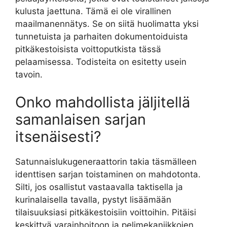
kulusta jaettuna. Tämä ei ole virallinen
maailmanennätys. Se on siitä huolimatta yksi
tunnetuista ja parhaiten dokumentoiduista
pitkäkestoisista voittoputkista tässä
pelaamisessa. Todisteita on esitetty usein
tavoin.
Onko mahdollista jäljitellä
samanlaisen sarjan
itsenäisesti?
Satunnaislukugeneraattorin takia täsmälleen
identtisen sarjan toistaminen on mahdotonta.
Silti, jos osallistut vastaavalla taktisella ja
kurinalaisella tavalla, pystyt lisäämään
tilaisuuksiasi pitkäkestoisiin voittoihin. Pitäisi
keskittyä varainhoitoon ja pelimekaniikkojen