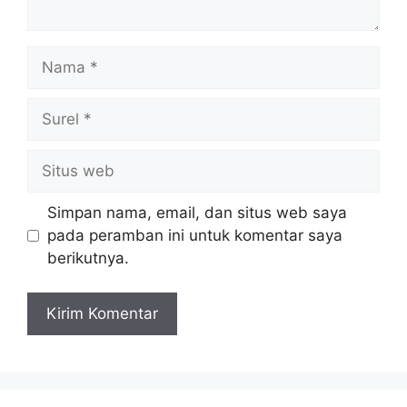
Nama
Surel
Situs
web
Simpan nama, email, dan situs web saya
pada peramban ini untuk komentar saya
berikutnya.