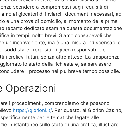
senza scendere a compromessi sugli requisiti di
iamo ai giocatori di inviarci i documenti necessari, ad
do e una prova di domicilio, al momento della prima
nostro reparto dedicato esamina questa documentazione
fica in tempi molto brevi. Siamo consapevoli che
ome un inconveniente, ma è una misura indispensabile
r soddisfare i requisiti di gioco responsabile e
utti i prelievi futuri, senza altre attese. La trasparenza
ggiornato lo stato della richiesta e, se servissero
oncludere il processo nel più breve tempo possibile.
le Operazioni
lizzare i procedimenti, comprendiamo che possono
elievo
https://glorioni.it/
. Per questo, al Glorion Casino,
specificamente per le tematiche legate alle
zie in istantaneo sullo stato di una pratica, illustrare