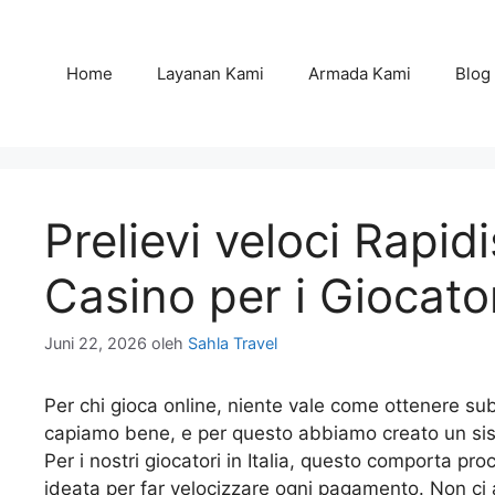
Langsung
ke
isi
Home
Layanan Kami
Armada Kami
Blog
Prelievi veloci Rapidi
Casino per i Giocatori
Juni 22, 2026
oleh
Sahla Travel
Per chi gioca online, niente vale come ottenere subi
capiamo bene, e per questo abbiamo creato un siste
Per i nostri giocatori in Italia, questo comporta 
ideata per far velocizzare ogni pagamento. Non ci