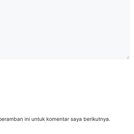
eramban ini untuk komentar saya berikutnya.