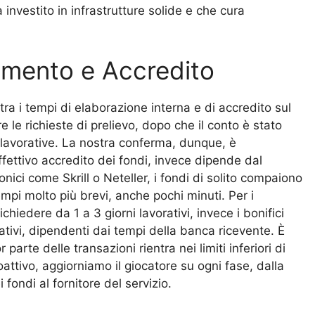
 investito in infrastrutture solide e che cura
amento e Accredito
a i tempi di elaborazione interna e di accredito sul
e le richieste di prelievo, dopo che il conto è stato
ore lavorative. La nostra conferma, dunque, è
ffettivo accredito dei fondi, invece dipende dal
nici come Skrill o Neteller, i fondi di solito compaiono
empi molto più brevi, anche pochi minuti. Per i
hiedere da 1 a 3 giorni lavorativi, invece i bonifici
rativi, dipendenti dai tempi della banca ricevente. È
parte delle transazioni rientra nei limiti inferiori di
ttivo, aggiorniamo il giocatore su ogni fase, dalla
i fondi al fornitore del servizio.