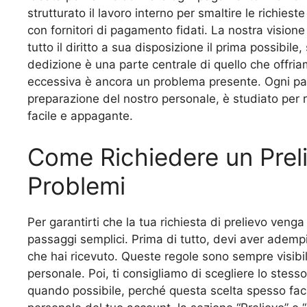
strutturato il lavoro interno per smaltire le richiest
con fornitori di pagamento fidati. La nostra visione 
tutto il diritto a sua disposizione il prima possibi
dedizione è una parte centrale di quello che offria
eccessiva è ancora un problema presente. Ogni part
preparazione del nostro personale, è studiato per re
facile e appagante.
Come Richiedere un Prel
Problemi
Per garantirti che la tua richiesta di prelievo veng
passaggi semplici. Prima di tutto, devi aver adempiu
che hai ricevuto. Queste regole sono sempre visibili
personale. Poi, ti consigliamo di scegliere lo ste
quando possibile, perché questa scelta spesso facili