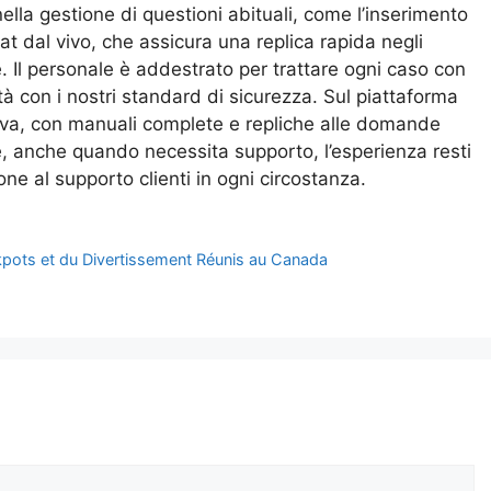
 nella gestione di questioni abituali, come l’inserimento
hat dal vivo, che assicura una replica rapida negli
he. Il personale è addestrato per trattare ogni caso con
tà con i nostri standard di sicurezza. Sul piattaforma
iva, con manuali complete e repliche alle domande
he, anche quando necessita supporto, l’esperienza resti
ne al supporto clienti in ogni circostanza.
ckpots et du Divertissement Réunis au Canada