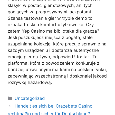
klasyki w postaci gier stołowych, ani tych
goniących za progresywnymi jackpotami.
Szansa testowania gier w trybie demo to
oznaka troski o komfort użytkownika. Czy
zatem Yep Casino ma bibliotekę dla gracza?
Jeśli poszukujesz miejsca z bogatą, stale
uzupełnianą kolekcją, które pracuje sprawnie na
każdym urządzeniu i dostarcza autentyczne
emocje gier na żywo, odpowiedź to: tak. To
platforma, która z powodzeniem konkuruje z
bardziej utrwalonymi markami na polskim rynku,
zapewniając wszechstronną i doskonałej jakości
rozrywkę hazardową.
Kategori
Uncategorized
Handelt es sich bei Crazebets Casino
rechtmäßig und sicher für Deutschland?