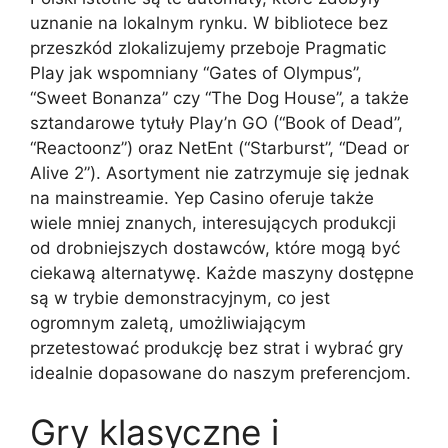
uznanie na lokalnym rynku. W bibliotece bez
przeszkód zlokalizujemy przeboje Pragmatic
Play jak wspomniany “Gates of Olympus”,
“Sweet Bonanza” czy “The Dog House”, a także
sztandarowe tytuły Play’n GO (“Book of Dead”,
“Reactoonz”) oraz NetEnt (“Starburst”, “Dead or
Alive 2”). Asortyment nie zatrzymuje się jednak
na mainstreamie. Yep Casino oferuje także
wiele mniej znanych, interesujących produkcji
od drobniejszych dostawców, które mogą być
ciekawą alternatywę. Każde maszyny dostępne
są w trybie demonstracyjnym, co jest
ogromnym zaletą, umożliwiającym
przetestować produkcję bez strat i wybrać gry
idealnie dopasowane do naszym preferencjom.
Gry klasyczne i