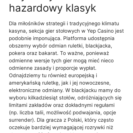
hazardowy klasyk
Dla miłośników strategii i tradycyjnego klimatu
kasyna, sekcja gier stołowych w Yep Casino jest
podobnie imponująca. Platforma udostępnia
obszerny wybór odmian ruletki, blackjacka,
pokera oraz bakarat. To ważne, ponieważ
odmienne wersje tych gier mogą mieć nieco
odmienne zasady i proporcje wypłat.
Odnajdziemy tu również europejską i
amerykańską ruletkę, jak i jej nowoczesne,
elektroniczne odmiany. W blackjacku mamy do
wyboru kilkadziesiąt stołów, odróżniających się
limitami zakładów oraz dokładnymi regułami
(np. liczba talii, możliwość podwajania, opcje
surrender). Dla gracza z Polski, który często
oczekuje bardziej wymagającej rozrywki niż