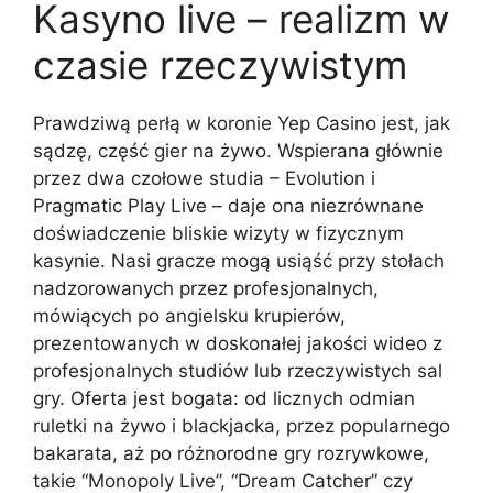
Kasyno live – realizm w
czasie rzeczywistym
Prawdziwą perłą w koronie Yep Casino jest, jak
sądzę, część gier na żywo. Wspierana głównie
przez dwa czołowe studia – Evolution i
Pragmatic Play Live – daje ona niezrównane
doświadczenie bliskie wizyty w fizycznym
kasynie. Nasi gracze mogą usiąść przy stołach
nadzorowanych przez profesjonalnych,
mówiących po angielsku krupierów,
prezentowanych w doskonałej jakości wideo z
profesjonalnych studiów lub rzeczywistych sal
gry. Oferta jest bogata: od licznych odmian
ruletki na żywo i blackjacka, przez popularnego
bakarata, aż po różnorodne gry rozrywkowe,
takie “Monopoly Live”, “Dream Catcher” czy