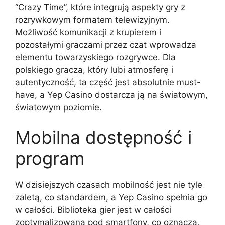
“Crazy Time”, które integrują aspekty gry z
rozrywkowym formatem telewizyjnym.
Możliwość komunikacji z krupierem i
pozostałymi graczami przez czat wprowadza
elementu towarzyskiego rozgrywce. Dla
polskiego gracza, który lubi atmosferę i
autentyczność, ta część jest absolutnie must-
have, a Yep Casino dostarcza ją na światowym,
światowym poziomie.
Mobilna dostępność i
program
W dzisiejszych czasach mobilność jest nie tyle
zaletą, co standardem, a Yep Casino spełnia go
w całości. Biblioteka gier jest w całości
zoptymalizowana pod smartfony, co oznacza,