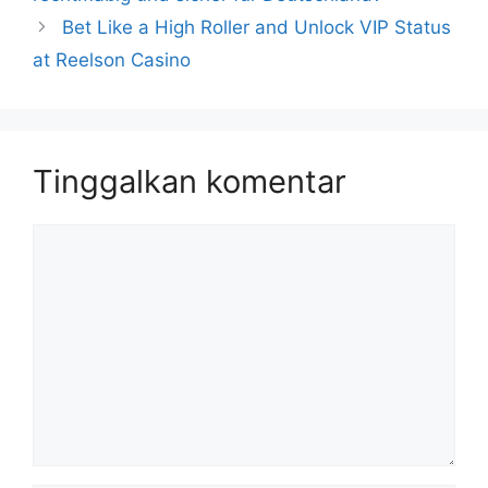
Bet Like a High Roller and Unlock VIP Status
at Reelson Casino
Tinggalkan komentar
Komentar