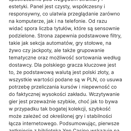
estetyki. Panel jest czysty, współczesny i
responsywny, co ulatwia przeglądanie zarówno
na komputerze, jak i na telefonie. Od razu
widać spora liczba tytułów, które są sensownie
podzielone. Strona zapewnia podstawowe filtry,
takie jak sekcja automatów, gry stołowe, na
żywo czy jackpoty, ale także grupowanie
tematyczne oraz możliwość sortowania według
dostawcy. Dla polskiego gracza kluczowe jest
to, że podstawową walutą jest polski złoty, a
wszystkie wartości podane są w PLN, co usuwa
potrzebę przeliczania kursów i niepewność co
do faktycznej wysokości zakładu. Wczytywanie
gier jest przeważnie szybkie, choć jak to bywa
w przypadku tak bogatej kolekcji, szybkość
może zależeć od określonej gry i stabilności
łącza internetowego. Podsumowując, pierwsze
zetknięcie z biblioteką Yep Casino wskazuje na