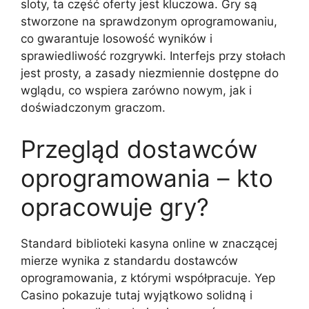
sloty, ta część oferty jest kluczowa. Gry są
stworzone na sprawdzonym oprogramowaniu,
co gwarantuje losowość wyników i
sprawiedliwość rozgrywki. Interfejs przy stołach
jest prosty, a zasady niezmiennie dostępne do
wglądu, co wspiera zarówno nowym, jak i
doświadczonym graczom.
Przegląd dostawców
oprogramowania – kto
opracowuje gry?
Standard biblioteki kasyna online w znaczącej
mierze wynika z standardu dostawców
oprogramowania, z którymi współpracuje. Yep
Casino pokazuje tutaj wyjątkowo solidną i