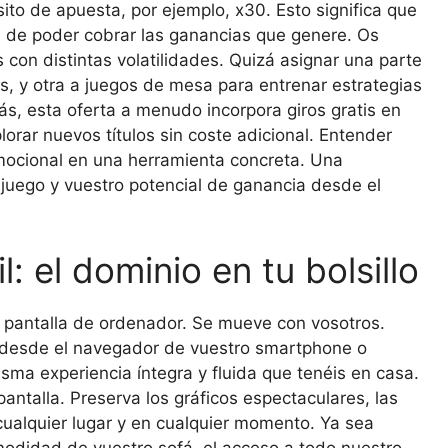
ito de apuesta, por ejemplo, x30. Esto significa que
s de poder cobrar las ganancias que genere. Os
con distintas volatilidades. Quizá asignar una parte
as, y otra a juegos de mesa para entrenar estrategias
más, esta oferta a menudo incorpora giros gratis en
orar nuevos títulos sin coste adicional. Entender
omocional en una herramienta concreta. Una
juego y vuestro potencial de ganancia desde el
: el dominio en tu bolsillo
 pantalla de ordenador. Se mueve con vosotros.
e desde el navegador de vuestro smartphone o
sma experiencia íntegra y fluida que tenéis en casa.
pantalla. Preserva los gráficos espectaculares, las
cualquier lugar y en cualquier momento. Ya sea
modidad de vuestro sofá, el acceso a todo nuestro