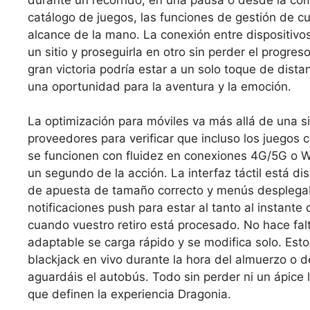
catálogo de juegos, las funciones de gestión de cu
alcance de la mano. La conexión entre dispositiv
un sitio y proseguirla en otro sin perder el progreso
gran victoria podría estar a un solo toque de dist
una oportunidad para la aventura y la emoción.
La optimización para móviles va más allá de una s
proveedores para verificar que incluso los juegos
se funcionen con fluidez en conexiones 4G/5G o Wi
un segundo de la acción. La interfaz táctil está d
de apuesta de tamaño correcto y menús desplegabl
notificaciones push para estar al tanto al instant
cuando vuestro retiro está procesado. No hace falt
adaptable se carga rápido y se modifica solo. Esto
blackjack en vivo durante la hora del almuerzo o de
aguardáis el autobús. Todo sin perder ni un ápice l
que definen la experiencia Dragonia.