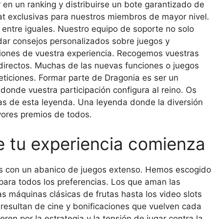
 en un ranking y distribuirse un bote garantizado de
t exclusivas para nuestros miembros de mayor nivel.
 entre iguales. Nuestro equipo de soporte no solo
ar consejos personalizados sobre juegos y
iones de vuestra experiencia. Recogemos vuestras
directos. Muchas de las nuevas funciones o juegos
ticiones. Formar parte de Dragonia es ser un
onde vuestra participación configura al reino. Os
as de esta leyenda. Una leyenda donde la diversión
yores premios de todos.
e tu experiencia comienza
is con un abanico de juegos extenso. Hemos escogido
para todos los preferencias. Los que aman las
as máquinas clásicas de frutas hasta los video slots
 resultan de cine y bonificaciones que vuelven cada
ren por la estrategia y la tensión de jugar contra la