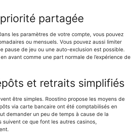
priorité partagée
. Dans les paramètres de votre compte, vous pouvez
omadaires ou mensuels. Vous pouvez aussi limiter
une pause de jeu ou une auto-exclusion est possible.
s en avant comme une part normale de l’expérience de
ôts et retraits simplifiés
doivent être simples. Roostino propose les moyens de
ôts via carte bancaire ont été comptabilisés en
peut demander un peu de temps à cause de la
ais suivent ce que font les autres casinos,
ent.