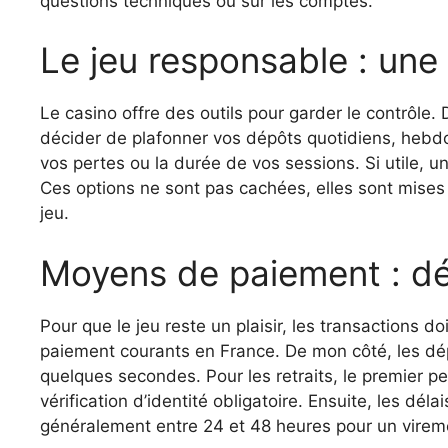
questions techniques ou sur les comptes.
Le jeu responsable : une 
Le casino offre des outils pour garder le contrôle
décider de plafonner vos dépôts quotidiens, hebd
vos pertes ou la durée de vos sessions. Si utile, 
Ces options ne sont pas cachées, elles sont mise
jeu.
Moyens de paiement : dép
Pour que le jeu reste un plaisir, les transactions 
paiement courants en France. De mon côté, les dép
quelques secondes. Pour les retraits, le premier 
vérification d’identité obligatoire. Ensuite, les dél
généralement entre 24 et 48 heures pour un virem