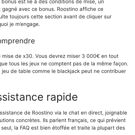
t bonus est lié à des conditions de mise, un
nt gagné avec ce bonus. Roostino affiche ce
lte toujours cette section avant de cliquer sur
quoi je m’engage.
comprendre
 mise de x30. Vous devrez miser 3 000€ en tout
z que tous les jeux ne comptent pas de la même façon.
n jeu de table comme le blackjack peut ne contribuer
ssistance rapide
assistance de Roostino via le chat en direct, joignable
utions concrètes. Ils parlent français, ce qui prévient
eul, la FAQ est bien étoffée et traite la plupart des