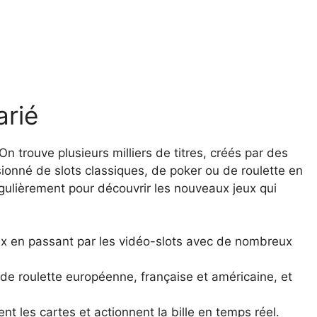
arié
On trouve plusieurs milliers de titres, créés par des
onné de slots classiques, de poker ou de roulette en
égulièrement pour découvrir les nouveaux jeux qui
ux en passant par les vidéo-slots avec de nombreux
 de roulette européenne, française et américaine, et
nt les cartes et actionnent la bille en temps réel.