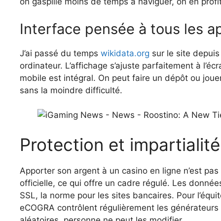
on gaspille moins de temps à naviguer, on en profite
Interface pensée à tous les a
J’ai passé du temps
wikidata.org
sur le site depuis
ordinateur. L’affichage s’ajuste parfaitement à l’écr
mobile est intégral. On peut faire un dépôt ou jou
sans la moindre difficulté.
Protection et impartialité
Apporter son argent à un casino en ligne n’est pas
officielle, ce qui offre un cadre régulé. Les donnée
SSL, la norme pour les sites bancaires. Pour l’éq
eCOGRA contrôlent régulièrement les générateurs 
aléatoires, personne ne peut les modifier.