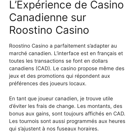
L’Expérience de Casino
Canadienne sur
Roostino Casino
Roostino Casino a parfaitement s’adapter au
marché canadien. L’interface est en français et
toutes les transactions se font en dollars
canadiens (CAD). Le casino propose même des
jeux et des promotions qui répondent aux
préférences des joueurs locaux.
En tant que joueur canadien, je trouve utile
d’éviter les frais de change. Les montants, des
bonus aux gains, sont toujours affichés en CAD.
Les tournois sont aussi programmés aux heures
qui s’ajustent à nos fuseaux horaires.