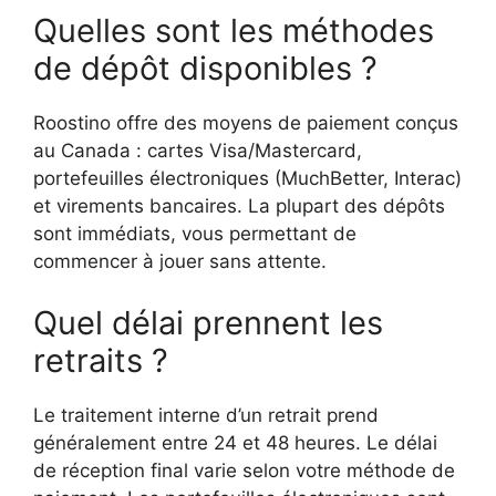
Quelles sont les méthodes
de dépôt disponibles ?
Roostino offre des moyens de paiement conçus
au Canada : cartes Visa/Mastercard,
portefeuilles électroniques (MuchBetter, Interac)
et virements bancaires. La plupart des dépôts
sont immédiats, vous permettant de
commencer à jouer sans attente.
Quel délai prennent les
retraits ?
Le traitement interne d’un retrait prend
généralement entre 24 et 48 heures. Le délai
de réception final varie selon votre méthode de