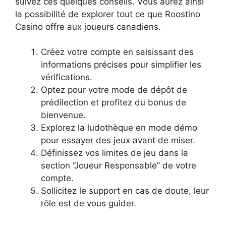
suivez ces quelques conseils. Vous aurez ainsi
la possibilité de explorer tout ce que Roostino
Casino offre aux joueurs canadiens.
Créez votre compte en saisissant des
informations précises pour simplifier les
vérifications.
Optez pour votre mode de dépôt de
prédilection et profitez du bonus de
bienvenue.
Explorez la ludothèque en mode démo
pour essayer des jeux avant de miser.
Définissez vos limites de jeu dans la
section “Joueur Responsable” de votre
compte.
Sollicitez le support en cas de doute, leur
rôle est de vous guider.