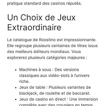
pratique standard des casinos réputés.
Un Choix de Jeux
Extraordinaire
Le catalogue de Roostino est impressionnante.
Elle regroupe plusieurs centaines de titres issus
des meilleurs éditeurs mondiaux. Vous
explorerez plusieurs catégories majeures :
Machines à sous : Des versions
classiques aux vidéo-slots à l’univers
riche.
Jeux de table : Plusieurs variantes de
blackjack, de roulette et de baccarat.
Jeux de casino en direct : Une immersion
complète avec des croupiers en temps