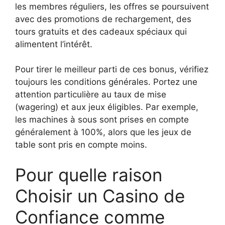
les membres réguliers, les offres se poursuivent
avec des promotions de rechargement, des
tours gratuits et des cadeaux spéciaux qui
alimentent l’intérêt.
Pour tirer le meilleur parti de ces bonus, vérifiez
toujours les conditions générales. Portez une
attention particulière au taux de mise
(wagering) et aux jeux éligibles. Par exemple,
les machines à sous sont prises en compte
généralement à 100%, alors que les jeux de
table sont pris en compte moins.
Pour quelle raison
Choisir un Casino de
Confiance comme