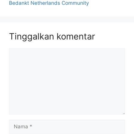
Bedankt Netherlands Community
Tinggalkan komentar
Komentar
Nama