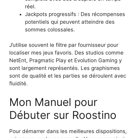
réel.
Jackpots progressifs : Des récompenses
potentiels qui peuvent atteindre des
sommes colossales.
J’utilise souvent le filtre par fournisseur pour
localiser mes jeux favoris. Des studios comme
NetEnt, Pragmatic Play et Evolution Gaming y
sont largement représentés. Les graphismes
sont de qualité et les parties se déroulent avec
fluidité.
Mon Manuel pour
Débuter sur Roostino
Pour démarrer dans les meilleures dispositions,