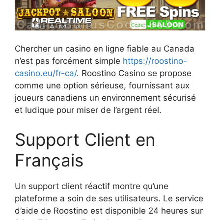
Chercher un casino en ligne fiable au Canada
n’est pas forcément simple
https://roostino-
casino.eu/fr-ca/
. Roostino Casino se propose
comme une option sérieuse, fournissant aux
joueurs canadiens un environnement sécurisé
et ludique pour miser de l’argent réel.
Support Client en
Français
Un support client réactif montre qu’une
plateforme a soin de ses utilisateurs. Le service
d’aide de Roostino est disponible 24 heures sur