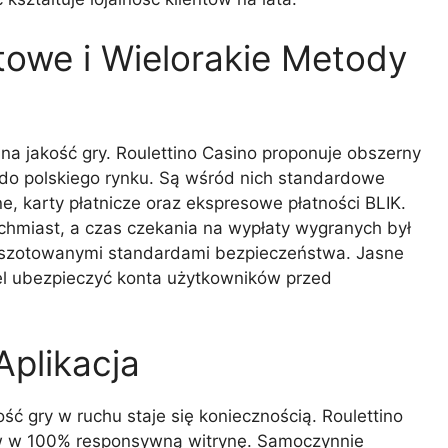
owe i Wielorakie Metody
na jakość gry. Roulettino Casino proponuje obszerny
o polskiego rynku. Są wśród nich standardowe
e, karty płatnicze oraz ekspresowe płatności BLIK.
chmiast, a czas czekania na wypłaty wygranych był
rzeszotowanymi standardami bezpieczeństwa. Jasne
cel ubezpieczyć konta użytkowników przed
Aplikacja
 gry w ruchu staje się koniecznością. Roulettino
 w w 100% responsywną witrynę. Samoczynnie