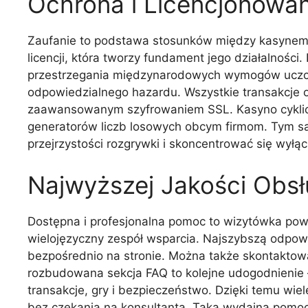
Ochrona i Licencjonowan
Zaufanie to podstawa stosunków między kasynem a
licencji, która tworzy fundament jego działalności
przestrzegania międzynarodowych wymogów uczci
odpowiedzialnego hazardu. Wszystkie transakcje
zaawansowanym szyfrowaniem SSL. Kasyno cyklicz
generatorów liczb losowych obcym firmom. Tym s
przejrzystości rozgrywki i skoncentrować się wyłą
Najwyższej Jakości Obsł
Dostępna i profesjonalna pomoc to wizytówka pow
wielojęzyczny zespół wsparcia. Najszybszą odpow
bezpośrednio na stronie. Można także skontaktow
rozbudowana sekcja FAQ to kolejne udogodnienie –
transakcje, gry i bezpieczeństwo. Dzięki temu wie
bez czekania na konsultanta. Taka wydajna pomoc k