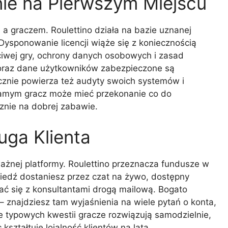
ie na Pierwszym Miejscu
 graczem. Roulettino działa na bazie uznanej
. Dysponowanie licencji wiąże się z koniecznością
wej gry, ochrony danych osobowych i zasad
 oraz dane użytkowników zabezpieczone są
nie powierza też audyty swoich systemów i
amym gracz może mieć przekonanie co do
cznie na dobrej zabawie.
uga Klienta
ażnej platformy. Roulettino przeznacza fundusze w
iedź dostaniesz przez czat na żywo, dostępny
ać się z konsultantami drogą mailową. Bogato
 znajdziesz tam wyjaśnienia na wiele pytań o konta,
le typowych kwestii gracze rozwiązują samodzielnie,
ształtuje lojalność klientów na lata.