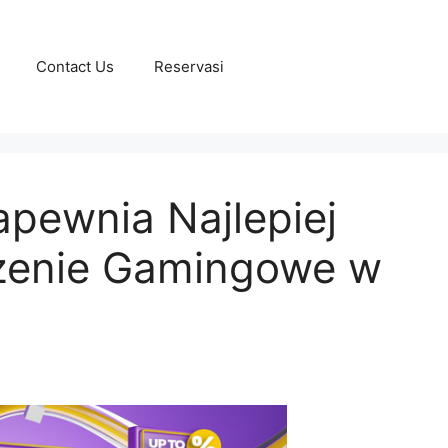
Contact Us
Reservasi
apewnia Najlepiej
zenie Gamingowe w