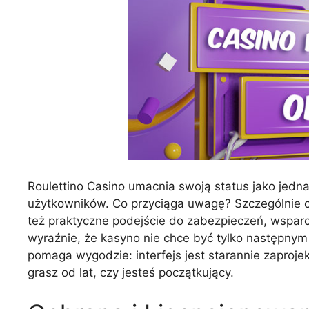
Roulettino Casino umacnia swoją status jako jedna
użytkowników. Co przyciąga uwagę? Szczególnie o
też praktyczne podejście do zabezpieczeń, wsparcia
wyraźnie, że kasyno nie chce być tylko następnym 
pomaga wygodzie: interfejs jest starannie zaproje
grasz od lat, czy jesteś początkujący.