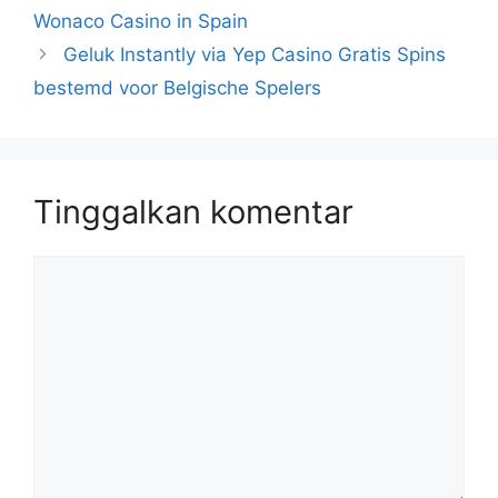
Wonaco Casino in Spain
Geluk Instantly via Yep Casino Gratis Spins
bestemd voor Belgische Spelers
Tinggalkan komentar
Komentar