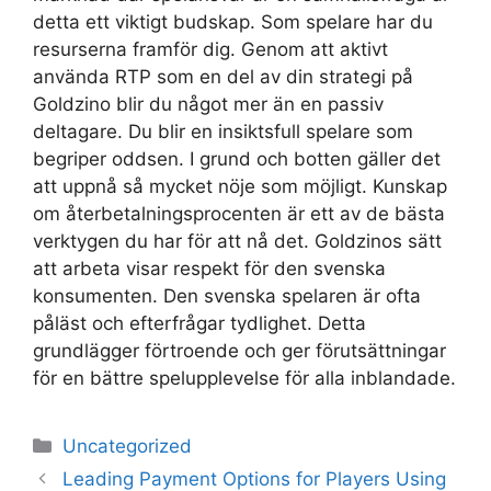
detta ett viktigt budskap. Som spelare har du
resurserna framför dig. Genom att aktivt
använda RTP som en del av din strategi på
Goldzino blir du något mer än en passiv
deltagare. Du blir en insiktsfull spelare som
begriper oddsen. I grund och botten gäller det
att uppnå så mycket nöje som möjligt. Kunskap
om återbetalningsprocenten är ett av de bästa
verktygen du har för att nå det. Goldzinos sätt
att arbeta visar respekt för den svenska
konsumenten. Den svenska spelaren är ofta
påläst och efterfrågar tydlighet. Detta
grundlägger förtroende och ger förutsättningar
för en bättre spelupplevelse för alla inblandade.
Kategori
Uncategorized
Leading Payment Options for Players Using