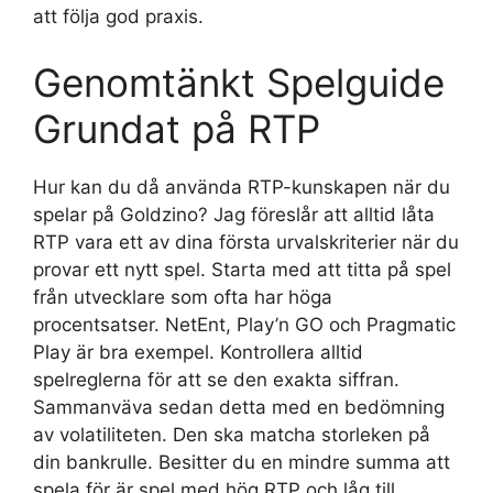
att följa god praxis.
Genomtänkt Spelguide
Grundat på RTP
Hur kan du då använda RTP-kunskapen när du
spelar på Goldzino? Jag föreslår att alltid låta
RTP vara ett av dina första urvalskriterier när du
provar ett nytt spel. Starta med att titta på spel
från utvecklare som ofta har höga
procentsatser. NetEnt, Play’n GO och Pragmatic
Play är bra exempel. Kontrollera alltid
spelreglerna för att se den exakta siffran.
Sammanväva sedan detta med en bedömning
av volatiliteten. Den ska matcha storleken på
din bankrulle. Besitter du en mindre summa att
spela för är spel med hög RTP och låg till