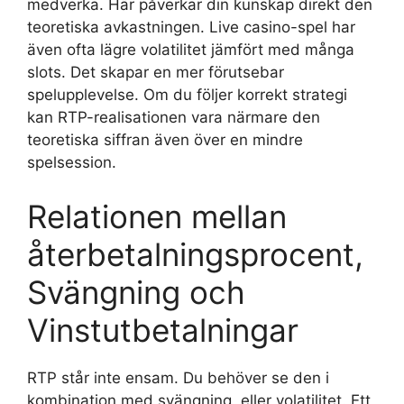
medverka. Här påverkar din kunskap direkt den
teoretiska avkastningen. Live casino-spel har
även ofta lägre volatilitet jämfört med många
slots. Det skapar en mer förutsebar
spelupplevelse. Om du följer korrekt strategi
kan RTP-realisationen vara närmare den
teoretiska siffran även över en mindre
spelsession.
Relationen mellan
återbetalningsprocent,
Svängning och
Vinstutbetalningar
RTP står inte ensam. Du behöver se den i
kombination med svängning, eller volatilitet. Ett