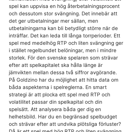
spel kan uppvisa en hög återbetalningsprocent
och dessutom stor svängning. Det innebär att
det ger utbetalningar mer sällan, men
utbetalningarna kan bli betydligt större när de
inträffar. Det kan leda till långa torrperioder. Ett
spel med medelhög RTP och liten svängning ger
i stället regelbundet belöningar, men i mindre
storlek. För den svenske spelaren som strävar
efter att spelkapitalet ska hålla länge är
jämvikten mellan dessa två siffror avgörande.
På Goldzino har du möjlighet att hitta data om
båda aspekterna i spelreglerna. En smart
strategi är att plocka ett spel med RTP och
volatilitet passar din spelkapital och din
spelsätt. Att analysera båda ger dig en
helhetsbild. Har du en begränsad spelbudget
och strävar efter att undvika plötsliga förluster?
Då är ett spel med hög RTP och liten svängning