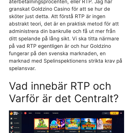
återbetalningsprocenten, eller RTP. Jag har
granskat Goldzino Casino för att se hur de
sköter just detta. Att förstå RTP är ingen
abstrakt teori, det är en praktisk metod för att
administrera din bankrulle och få ut mer från
ditt spelande på lång sikt. Vi ska titta närmare
på vad RTP egentligen är och hur Goldzino
fungerar på den svenska marknaden, en
marknad med Spelinspektionens strikta krav på
spelansvar.
Vad innebär RTP och
Varför är det Centralt?