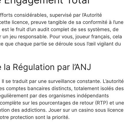
forts considérables, supervisé par l’Autorité
ette licence, preuve tangible de sa conformité à l’une
on est le fruit d’un audit complet de ses systèmes, de
un jeu responsable. Pour vous, joueur français, cela
nce que chaque partie se déroule sous l’œil vigilant du
 la Régulation par l’ANJ
Il se traduit par une surveillance constante. L’autorité
 des comptes bancaires distincts, totalement isolés des
e régulièrement par des organismes indépendants
complète sur les pourcentages de retour (RTP) et une
tion des addictions. Jouer sur un casino sous licence
tre protection sont la priorité.