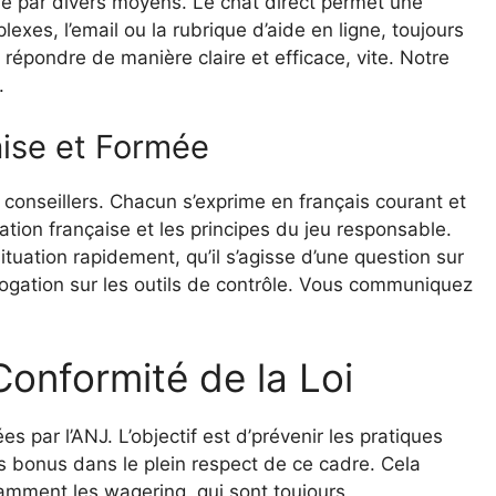
le par divers moyens. Le chat direct permet une
exes, l’email ou la rubrique d’aide en ligne, toujours
épondre de manière claire et efficace, vite. Notre
.
ise et Formée
 conseillers. Chacun s’exprime en français courant et
tation française et les principes du jeu responsable.
tuation rapidement, qu’il s’agisse d’une question sur
rogation sur les outils de contrôle. Vous communiquez
onformité de la Loi
par l’ANJ. L’objectif est d’prévenir les pratiques
s bonus dans le plein respect de ce cadre. Cela
tamment les wagering, qui sont toujours