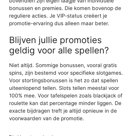
bovendien zijn eigen laagje van individuele
bonussen en premies. Die komen bovenop de
reguliere acties. Je VIP-status creëert je
promotie-ervaring dus alleen maar beter.
Blijven jullie promoties
geldig voor alle spellen?
Niet altijd. Sommige bonussen, vooral gratis
spins, zijn bestemd voor specifieke slotgames.
Voor stortingsbonussen is het zo dat spellen
uiteenlopend tellen. Slots tellen meestal voor
100% mee. Voor tafelspelen zoals blackjack of
roulette kan dat percentage minder liggen. De
exacte bijdragen treft je altijd opnieuw in de
voorwaarden van de promotie.