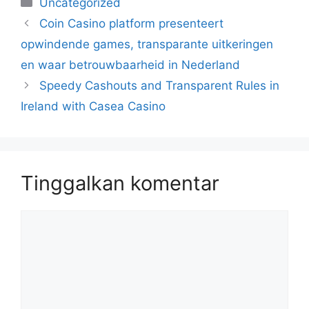
Kategori
Uncategorized
Coin Casino platform presenteert
opwindende games, transparante uitkeringen
en waar betrouwbaarheid in Nederland
Speedy Cashouts and Transparent Rules in
Ireland with Casea Casino
Tinggalkan komentar
Komentar