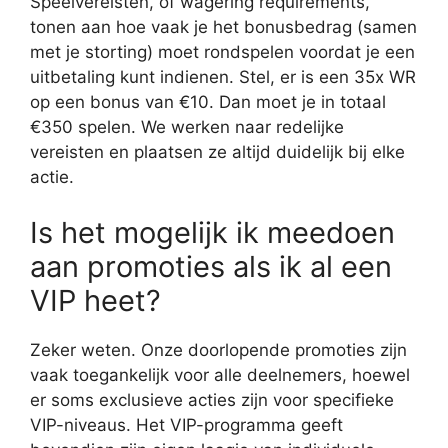
Speelvereisten, of wagering requirements,
tonen aan hoe vaak je het bonusbedrag (samen
met je storting) moet rondspelen voordat je een
uitbetaling kunt indienen. Stel, er is een 35x WR
op een bonus van €10. Dan moet je in totaal
€350 spelen. We werken naar redelijke
vereisten en plaatsen ze altijd duidelijk bij elke
actie.
Is het mogelijk ik meedoen
aan promoties als ik al een
VIP heet?
Zeker weten. Onze doorlopende promoties zijn
vaak toegankelijk voor alle deelnemers, hoewel
er soms exclusieve acties zijn voor specifieke
VIP-niveaus. Het VIP-programma geeft