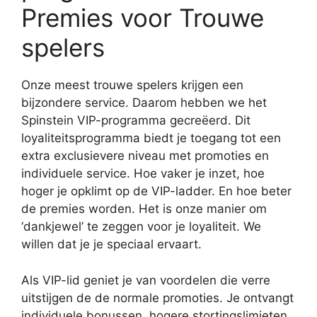
Premies voor Trouwe
spelers
Onze meest trouwe spelers krijgen een
bijzondere service. Daarom hebben we het
Spinstein VIP-programma gecreëerd. Dit
loyaliteitsprogramma biedt je toegang tot een
extra exclusievere niveau met promoties en
individuele service. Hoe vaker je inzet, hoe
hoger je opklimt op de VIP-ladder. En hoe beter
de premies worden. Het is onze manier om
‘dankjewel’ te zeggen voor je loyaliteit. We
willen dat je je speciaal ervaart.
Als VIP-lid geniet je van voordelen die verre
uitstijgen de de normale promoties. Je ontvangt
individuele bonussen, hogere stortingslimieten