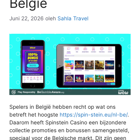
België
Juni 22, 2026
oleh
Sahla Travel
Spelers in België hebben recht op wat ons
betreft het hoogste
https://spin-stein.eu/nl-be/
.
Daarom heeft Spinstein Casino een bijzondere
collectie promoties en bonussen samengesteld,
speciaal voor de Belgische markt. Dit zijn geen