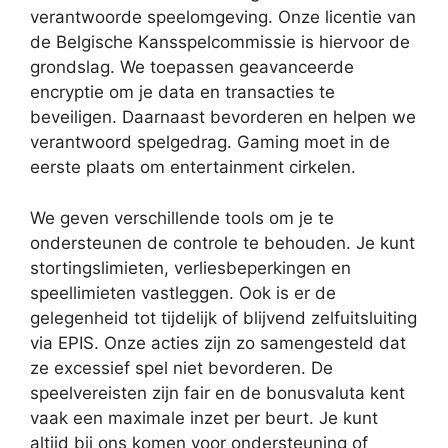
verantwoorde speelomgeving. Onze licentie van
de Belgische Kansspelcommissie is hiervoor de
grondslag. We toepassen geavanceerde
encryptie om je data en transacties te
beveiligen. Daarnaast bevorderen en helpen we
verantwoord spelgedrag. Gaming moet in de
eerste plaats om entertainment cirkelen.
We geven verschillende tools om je te
ondersteunen de controle te behouden. Je kunt
stortingslimieten, verliesbeperkingen en
speellimieten vastleggen. Ook is er de
gelegenheid tot tijdelijk of blijvend zelfuitsluiting
via EPIS. Onze acties zijn zo samengesteld dat
ze excessief spel niet bevorderen. De
speelvereisten zijn fair en de bonusvaluta kent
vaak een maximale inzet per beurt. Je kunt
altijd bij ons komen voor ondersteuning of