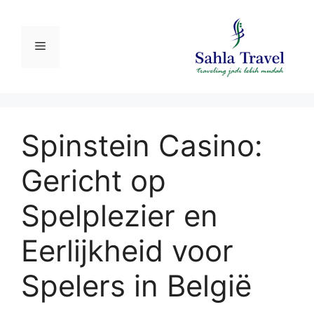
Langsung
ke
isi
Menu
Spinstein Casino:
Gericht op
Spelplezier en
Eerlijkheid voor
Spelers in België