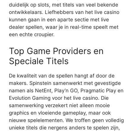
duidelijk op slots, met titels van veel bekende
ontwikkelaars. Liefhebbers van het live casino
kunnen gaan in een aparte sectie met live
dealer spellen, waar je in real-time speelt met
een echte croupier.
Top Game Providers en
Speciale Titels
De kwaliteit van de spellen hangt af door de
makers. Spinstein samenwerkt met gevestigde
namen als NetEnt, Play’n GO, Pragmatic Play en
Evolution Gaming voor het live casino. Die
samenwerking verzekert niet alleen mooie
graphics en vloeiende gameplay, maar ook
nieuwe spelelementen. We troffen geen volledig
unieke titels die nergens anders te spelen zijn,