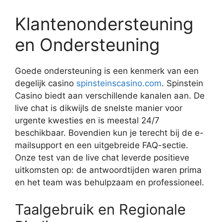
Klantenondersteuning
en Ondersteuning
Goede ondersteuning is een kenmerk van een
degelijk casino
spinsteinscasino.com
. Spinstein
Casino biedt aan verschillende kanalen aan. De
live chat is dikwijls de snelste manier voor
urgente kwesties en is meestal 24/7
beschikbaar. Bovendien kun je terecht bij de e-
mailsupport en een uitgebreide FAQ-sectie.
Onze test van de live chat leverde positieve
uitkomsten op: de antwoordtijden waren prima
en het team was behulpzaam en professioneel.
Taalgebruik en Regionale