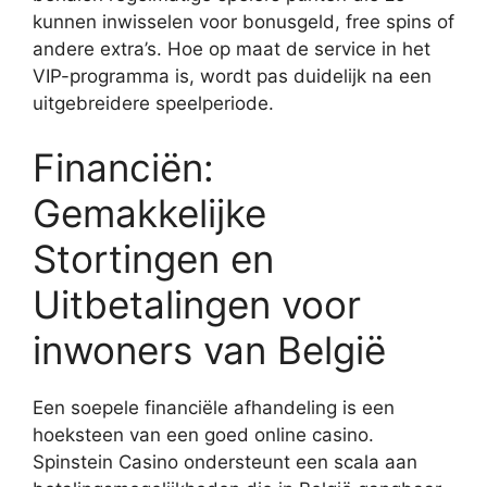
kunnen inwisselen voor bonusgeld, free spins of
andere extra’s. Hoe op maat de service in het
VIP-programma is, wordt pas duidelijk na een
uitgebreidere speelperiode.
Financiën:
Gemakkelijke
Stortingen en
Uitbetalingen voor
inwoners van België
Een soepele financiële afhandeling is een
hoeksteen van een goed online casino.
Spinstein Casino ondersteunt een scala aan