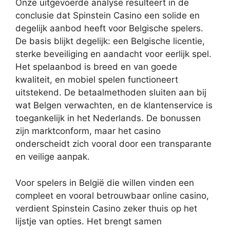
Onze uitgevoerde analyse resulteert in de
conclusie dat Spinstein Casino een solide en
degelijk aanbod heeft voor Belgische spelers.
De basis blijkt degelijk: een Belgische licentie,
sterke beveiliging en aandacht voor eerlijk spel.
Het spelaanbod is breed en van goede
kwaliteit, en mobiel spelen functioneert
uitstekend. De betaalmethoden sluiten aan bij
wat Belgen verwachten, en de klantenservice is
toegankelijk in het Nederlands. De bonussen
zijn marktconform, maar het casino
onderscheidt zich vooral door een transparante
en veilige aanpak.
Voor spelers in België die willen vinden een
compleet en vooral betrouwbaar online casino,
verdient Spinstein Casino zeker thuis op het
lijstje van opties. Het brengt samen