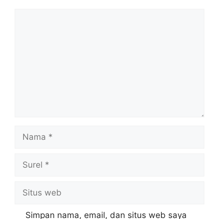
Komentar
Nama
Surel
Situs
web
Simpan nama, email, dan situs web saya