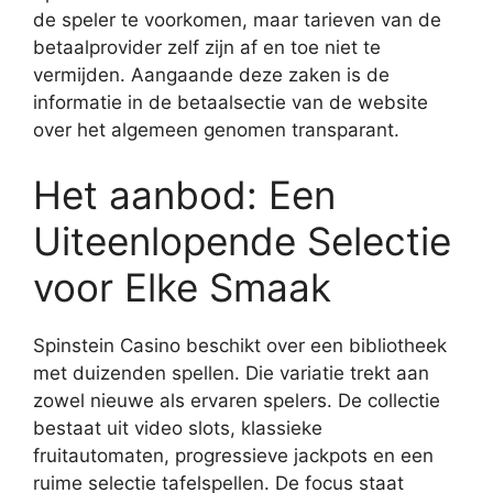
de speler te voorkomen, maar tarieven van de
betaalprovider zelf zijn af en toe niet te
vermijden. Aangaande deze zaken is de
informatie in de betaalsectie van de website
over het algemeen genomen transparant.
Het aanbod: Een
Uiteenlopende Selectie
voor Elke Smaak
Spinstein Casino beschikt over een bibliotheek
met duizenden spellen. Die variatie trekt aan
zowel nieuwe als ervaren spelers. De collectie
bestaat uit video slots, klassieke
fruitautomaten, progressieve jackpots en een
ruime selectie tafelspellen. De focus staat