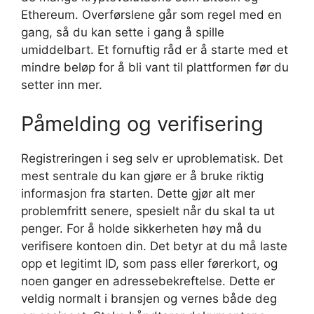
Ethereum. Overførslene går som regel med en
gang, så du kan sette i gang å spille
umiddelbart. Et fornuftig råd er å starte med et
mindre beløp for å bli vant til plattformen før du
setter inn mer.
Påmelding og verifisering
Registreringen i seg selv er uproblematisk. Det
mest sentrale du kan gjøre er å bruke riktig
informasjon fra starten. Dette gjør alt mer
problemfritt senere, spesielt når du skal ta ut
penger. For å holde sikkerheten høy må du
verifisere kontoen din. Det betyr at du må laste
opp et legitimt ID, som pass eller førerkort, og
noen ganger en adressebekreftelse. Dette er
veldig normalt i bransjen og vernes både deg