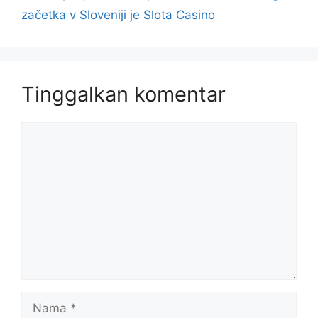
začetka v Sloveniji je Slota Casino
Tinggalkan komentar
Komentar
Nama