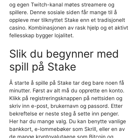
og egen Twitch-kanal møtes streamere og
spillere. Denne sosiale siden får mange til å
oppleve mer tilknyttet Stake enn et tradisjonelt
casino. Kombinasjonen av rask hjelp og et aktivt
fellesskap bygger lojalitet.
Slik du begynner med
spill på Stake
Å starte å spille på Stake tar deg bare noen få
minutter. Først av alt må du opprette en konto.
Klikk på registreringsknappen på nettsiden og
skriv inn e-post, brukernavn og passord. Etter
bekreftelse er neste steg å sette inn penger.
Her har du mange valg. Du kan benytte vanlige
bankkort, e-lommebøker som Skrill, eller en av
de mange kryptovalutaene som Bitcoin og