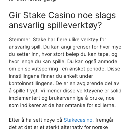
Gir Stake Casino noe slags
ansvarlig spilleverktøy?
Stemmer. Stake har flere ulike verktøy for
ansvarlig spill. Du kan angi grenser for hvor mye
du setter inn, hvor stort beløp du kan tape, og
hvor lenge du kan spille. Du kan også anmode
om en selvutsperring i en ønsket periode. Disse
innstillingene finner du enkelt under
kontoinnstillingene. De er en avgjørende del av
å spille trygt. Vi mener disse verktøyene er solid
implementert og brukervennlige å bruke, noe
som indikerer at de har omtanke for spillerne.
Etter å ha sett nøye på
Stakecasino
, fremgår
det at det er et sterkt alternativ for norske