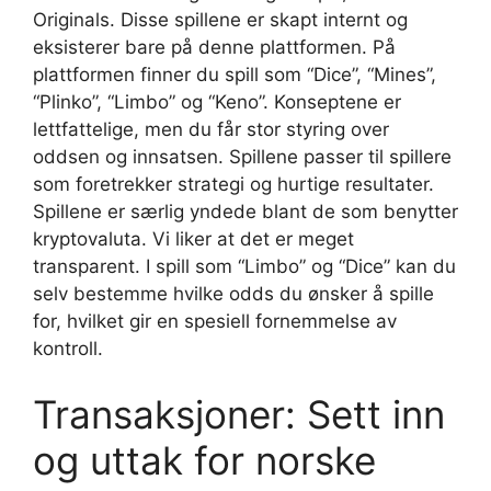
Originals. Disse spillene er skapt internt og
eksisterer bare på denne plattformen. På
plattformen finner du spill som “Dice”, “Mines”,
“Plinko”, “Limbo” og “Keno”. Konseptene er
lettfattelige, men du får stor styring over
oddsen og innsatsen. Spillene passer til spillere
som foretrekker strategi og hurtige resultater.
Spillene er særlig yndede blant de som benytter
kryptovaluta. Vi liker at det er meget
transparent. I spill som “Limbo” og “Dice” kan du
selv bestemme hvilke odds du ønsker å spille
for, hvilket gir en spesiell fornemmelse av
kontroll.
Transaksjoner: Sett inn
og uttak for norske