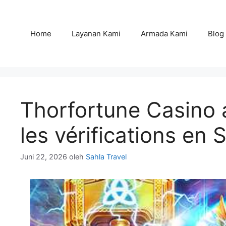
Langsung
ke
isi
Home
Layanan Kami
Armada Kami
Blog
Thorfortune Casino a
les vérifications en 
Juni 22, 2026
oleh
Sahla Travel