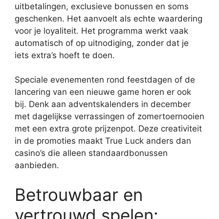
uitbetalingen, exclusieve bonussen en soms
geschenken. Het aanvoelt als echte waardering
voor je loyaliteit. Het programma werkt vaak
automatisch of op uitnodiging, zonder dat je
iets extra’s hoeft te doen.
Speciale evenementen rond feestdagen of de
lancering van een nieuwe game horen er ook
bij. Denk aan adventskalenders in december
met dagelijkse verrassingen of zomertoernooien
met een extra grote prijzenpot. Deze creativiteit
in de promoties maakt True Luck anders dan
casino’s die alleen standaardbonussen
aanbieden.
Betrouwbaar en
vertrouwd spelen: