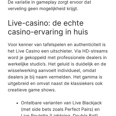
De variatie in gameplay zorgt ervoor dat
verveling geen mogelijkheid krijgt.
Live-casino: de echte
casino-ervaring in huis
Voor kenner van tafelspelen en authenticiteit is
het Live Casino een uitschieter. Via HD-streams
word je gekoppeld met professionele dealers in
werkelijke studio’s. Het geluid is duidelijk en de
wisselwerking aanvoelt individueel, omdat
dealers je bij naam vermelden. Het gamma is
uitgebreid en omvat naast de klassiekers ook
creatieve game shows.
Ontelbare varianten van Live Blackjack
(met side bets zoals Perfect Pairs) en
Live Roulette (Lightning, Double Ball)