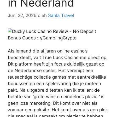
in Nederland
Juni 22, 2026
oleh
Sahla Travel
Als iemand die al jaren online casino’s
beoordeelt, valt True Luck Casino me direct op.
Dit platform heeft zijn focus duidelijk gezet op
de Nederlandse speler. Het verenigt een
reusachtige collectie games met aantrekkelijke
bonussen en een spelervaring die je meteen
pakt. Na uitgebreid testen kan ik stellen: de
belofte van ‘grote wins en eindeloos plezier’ is
geen loze marketing. Dit komt over niet als
zomaar een goksite. Het komt over als een plek
die speciaal is gemaakt om plezier te hebben.