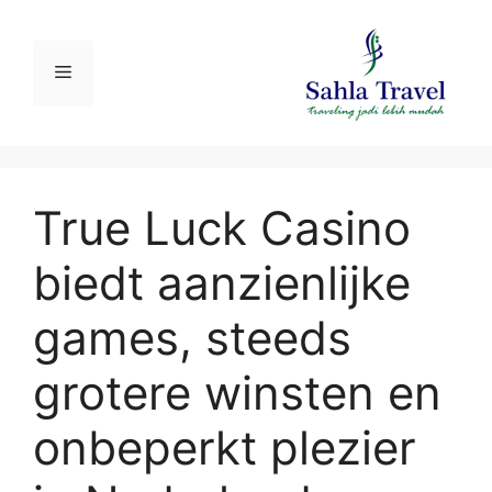
Langsung
ke
isi
Menu
True Luck Casino
biedt aanzienlijke
games, steeds
grotere winsten en
onbeperkt plezier