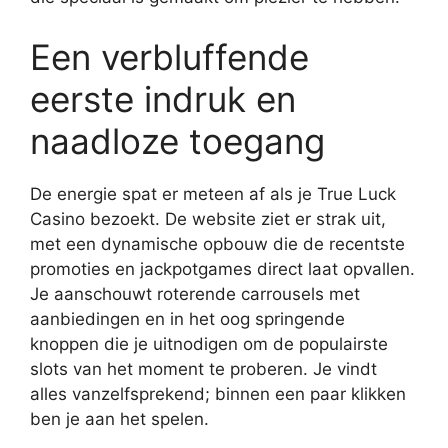
Een verbluffende
eerste indruk en
naadloze toegang
De energie spat er meteen af als je True Luck
Casino bezoekt. De website ziet er strak uit,
met een dynamische opbouw die de recentste
promoties en jackpotgames direct laat opvallen.
Je aanschouwt roterende carrousels met
aanbiedingen en in het oog springende
knoppen die je uitnodigen om de populairste
slots van het moment te proberen. Je vindt
alles vanzelfsprekend; binnen een paar klikken
ben je aan het spelen.