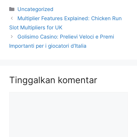
Kategori
Uncategorized
Multiplier Features Explained: Chicken Run
Slot Multipliers for UK
Golisimo Casino: Prelievi Veloci e Premi
Importanti per i giocatori d’Italia
Tinggalkan komentar
Komentar