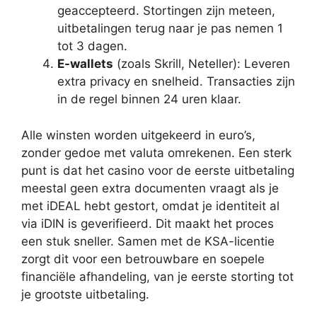
geaccepteerd. Stortingen zijn meteen,
uitbetalingen terug naar je pas nemen 1
tot 3 dagen.
E-wallets
(zoals Skrill, Neteller): Leveren
extra privacy en snelheid. Transacties zijn
in de regel binnen 24 uren klaar.
Alle winsten worden uitgekeerd in euro’s,
zonder gedoe met valuta omrekenen. Een sterk
punt is dat het casino voor de eerste uitbetaling
meestal geen extra documenten vraagt als je
met iDEAL hebt gestort, omdat je identiteit al
via iDIN is geverifieerd. Dit maakt het proces
een stuk sneller. Samen met de KSA-licentie
zorgt dit voor een betrouwbare en soepele
financiële afhandeling, van je eerste storting tot
je grootste uitbetaling.