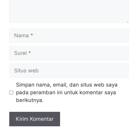
Nama
Surel
Situs
web
Simpan nama, email, dan situs web saya
pada peramban ini untuk komentar saya
berikutnya.