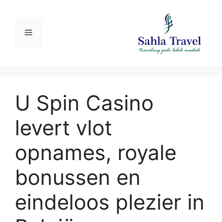
Langsung
ke
isi
Menu
U Spin Casino
levert vlot
opnames, royale
bonussen en
eindeloos plezier in