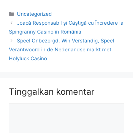
Kategori
Uncategorized
Joacă Responsabil și Câștigă cu Încredere la
Spingranny Casino în România
Speel Onbezorgd, Win Verstandig, Speel
Verantwoord in de Nederlandse markt met
Holyluck Casino
Tinggalkan komentar
Komentar