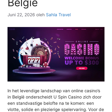
België
Juni 22, 2026
oleh
Sahla Travel
In het levendige landschap van online casino’s
in België onderscheidt U Spin Casino zich door
een standvastige belofte na te komen: een
vlotte, solide en plezierige spelervaring. Voor de