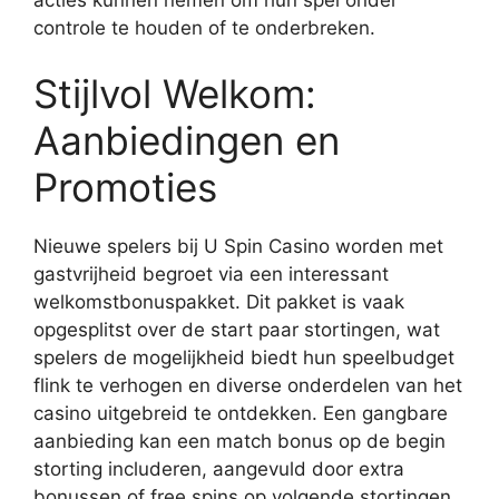
controle te houden of te onderbreken.
Stijlvol Welkom:
Aanbiedingen en
Promoties
Nieuwe spelers bij U Spin Casino worden met
gastvrijheid begroet via een interessant
welkomstbonuspakket. Dit pakket is vaak
opgesplitst over de start paar stortingen, wat
spelers de mogelijkheid biedt hun speelbudget
flink te verhogen en diverse onderdelen van het
casino uitgebreid te ontdekken. Een gangbare
aanbieding kan een match bonus op de begin
storting includeren, aangevuld door extra
bonussen of free spins op volgende stortingen.