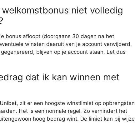
e welkomstbonus niet volledig
?
 de bonus afloopt (doorgaans 30 dagen na het
ventuele winsten daaruit van je account verwijderd.
t gegenereerd, blijven op je account staan. Let dus
bedrag dat ik kan winnen met
Unibet, zit er een hoogste winstlimiet op opbrengsten
aarden. Het is een normale regel. Zo verhindert het
itengewoon hoog bedrag wint. De limiet kan bij wijze