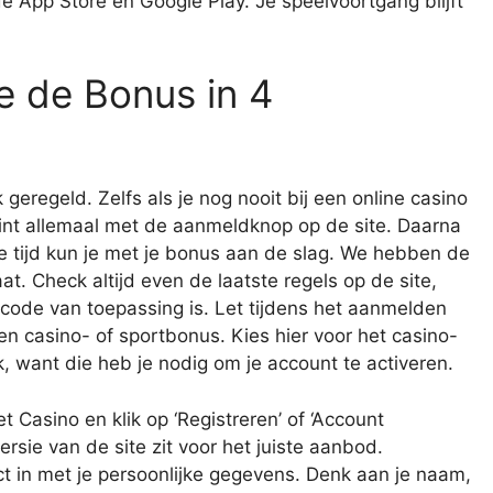
de App Store en Google Play. Je speelvoortgang blijft
e de Bonus in 4
eregeld. Zelfs als je nog nooit bij een online casino
gint allemaal met de aanmeldknop op de site. Daarna
te tijd kun je met je bonus aan de slag. We hebben de
aat. Check altijd even de laatste regels op de site,
code van toepassing is. Let tijdens het aanmelden
 casino- of sportbonus. Kies hier voor het casino-
, want die heb je nodig om je account te activeren.
 Casino en klik op ‘Registreren’ of ‘Account
sie van de site zit voor het juiste aanbod.
ect in met je persoonlijke gegevens. Denk aan je naam,