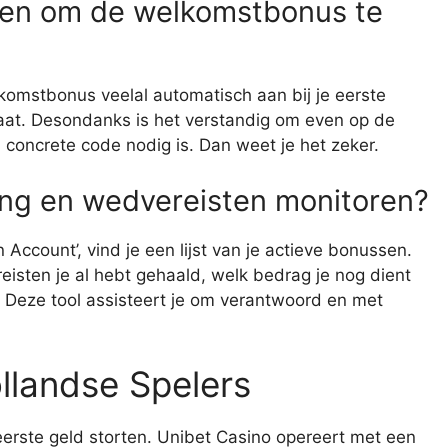
ren om de welkomstbonus te
komstbonus veelal automatisch aan bij je eerste
gaat. Desondanks is het verstandig om even op de
concrete code nodig is. Dan weet je het zeker.
ang en wedvereisten monitoren?
 Account’, vind je een lijst van je actieve bonussen.
isten je al hebt gehaald, welk bedrag je nog dient
. Deze tool assisteert je om verantwoord en met
llandse Spelers
eerste geld storten. Unibet Casino opereert met een