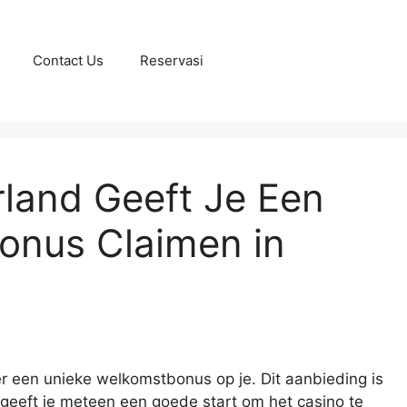
Contact Us
Reservasi
land Geeft Je Een
onus Claimen in
r een unieke welkomstbonus op je. Dit aanbieding is
 geeft je meteen een goede start om het casino te