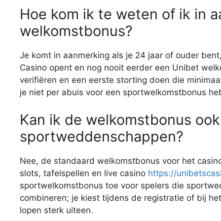
Hoe kom ik te weten of ik in
welkomstbonus?
Je komt in aanmerking als je 24 jaar of ouder ben
Casino opent en nog nooit eerder een Unibet welk
verifiëren en een eerste storting doen die minimaa
je niet per abuis voor een sportwelkomstbonus hebt
Kan ik de welkomstbonus ook
sportweddenschappen?
Nee, de standaard welkomstbonus voor het casino 
slots, tafelspellen en live casino
https://unibetscasi
sportwelkomstbonus toe voor spelers die sportwed
combineren; je kiest tijdens de registratie of bij h
lopen sterk uiteen.