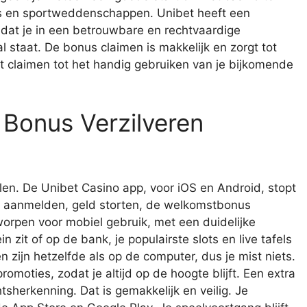
fels en sportweddenschappen. Unibet heeft een
 dat je in een betrouwbare en rechtvaardige
 staat. De bonus claimen is makkelijk en zorgt tot
et claimen tot het handig gebruiken van je bijkomende
 Bonus Verzilveren
elen. De Unibet Casino app, voor iOS en Android, stopt
 je aanmelden, geld storten, de welkomstbonus
worpen voor mobiel gebruik, met een duidelijke
in zit of op de bank, je populairste slots en live tafels
 zijn hetzelfde als op de computer, dus je mist niets.
omoties, zodat je altijd op de hoogte blijft. Een extra
tsherkenning. Dat is gemakkelijk en veilig. Je