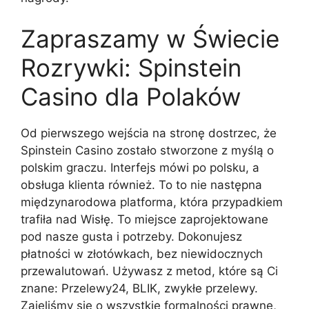
Zapraszamy w Świecie
Rozrywki: Spinstein
Casino dla Polaków
Od pierwszego wejścia na stronę dostrzec, że
Spinstein Casino zostało stworzone z myślą o
polskim graczu. Interfejs mówi po polsku, a
obsługa klienta również. To to nie następna
międzynarodowa platforma, która przypadkiem
trafiła nad Wisłę. To miejsce zaprojektowane
pod nasze gusta i potrzeby. Dokonujesz
płatności w złotówkach, bez niewidocznych
przewalutowań. Używasz z metod, które są Ci
znane: Przelewy24, BLIK, zwykłe przelewy.
Zajęliśmy się o wszystkie formalności prawne,