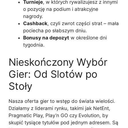
Turnieje
, w których rywalizujesz z innymi
o pozycję na podium i atrakcyjne
nagrody.
Cashback
, czyli zwrot części strat – mała
pociecha po słabszym dniu.
Bonusy na depozyt
w określone dni
tygodnia.
Nieskończony Wybór
Gier: Od Slotów po
Stoły
Nasza oferta gier to wstęp do świata wielości.
Działamy z liderami rynku, takimi jak NetEnt,
Pragmatic Play, Play’n GO czy Evolution, by
skupić tysiące tytułów pod jednym adresem. Są