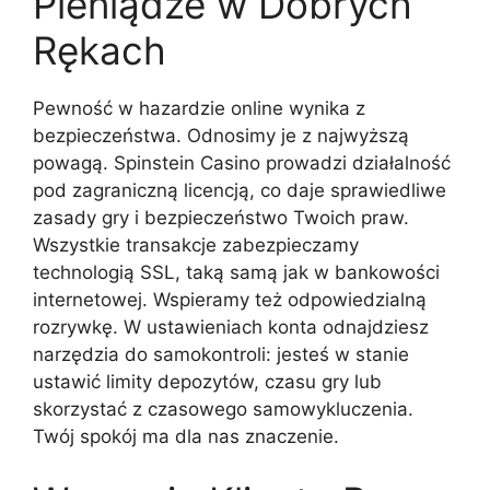
Pieniądze w Dobrych
Rękach
Pewność w hazardzie online wynika z
bezpieczeństwa. Odnosimy je z najwyższą
powagą. Spinstein Casino prowadzi działalność
pod zagraniczną licencją, co daje sprawiedliwe
zasady gry i bezpieczeństwo Twoich praw.
Wszystkie transakcje zabezpieczamy
technologią SSL, taką samą jak w bankowości
internetowej. Wspieramy też odpowiedzialną
rozrywkę. W ustawieniach konta odnajdziesz
narzędzia do samokontroli: jesteś w stanie
ustawić limity depozytów, czasu gry lub
skorzystać z czasowego samowykluczenia.
Twój spokój ma dla nas znaczenie.