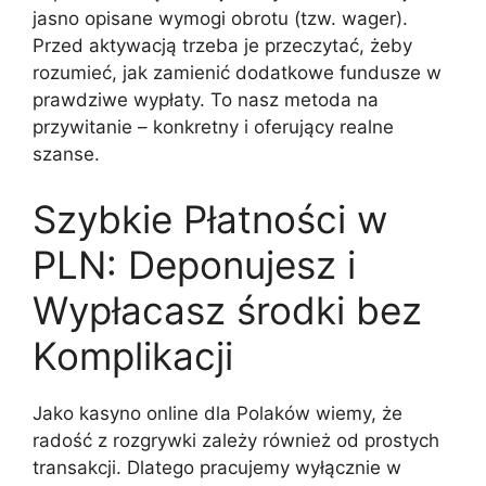
jasno opisane wymogi obrotu (tzw. wager).
Przed aktywacją trzeba je przeczytać, żeby
rozumieć, jak zamienić dodatkowe fundusze w
prawdziwe wypłaty. To nasz metoda na
przywitanie – konkretny i oferujący realne
szanse.
Szybkie Płatności w
PLN: Deponujesz i
Wypłacasz środki bez
Komplikacji
Jako kasyno online dla Polaków wiemy, że
radość z rozgrywki zależy również od prostych
transakcji. Dlatego pracujemy wyłącznie w