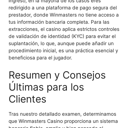
ingreso, en la mayoría de los casos eres
redirigido a una plataforma de pago segura del
prestador, donde Winmasters no tiene acceso a
tus información bancaria completa. Para las
extracciones, el casino aplica estrictos controles
de validación de identidad (KYC) para evitar el
suplantación, lo que, aunque puede añadir un
procedimiento inicial, es una práctica esencial y
beneficiosa para el jugador.
Resumen y Consejos
Últimas para los
Clientes
Tras nuestro detallado examen, determinamos
que Winmasters Casino proporciona un sistema