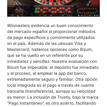
Winmasters evidencia un buen conocimiento
del mercado español al proporcionar métodos
de pago específicos y comúnmente utilizados
en el país. Además de las ubicuas Visa y
Mastercard, hallamos opciones como Bizum,
que se ha vuelto en un referente por su
inmediatez y sencillez. Nuestra evaluación con
Bizum fue impecable: el depósito fue inmediato
y el proceso, al emplear la app del banco,
extremadamente seguro y familiar. Otra opción
local integrada es el pago a través de cuenta
bancaria (transferencia), aunque su velocidad
es menor. La inclusión de Trustly, bajo la marca
“Pago Instantáneo”, es otro acierto, facilitando