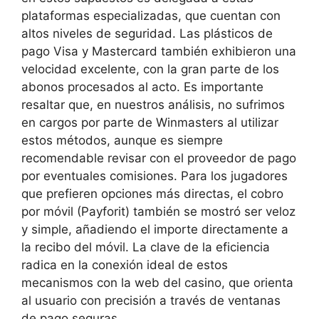
plataformas especializadas, que cuentan con
altos niveles de seguridad. Las plásticos de
pago Visa y Mastercard también exhibieron una
velocidad excelente, con la gran parte de los
abonos procesados al acto. Es importante
resaltar que, en nuestros análisis, no sufrimos
en cargos por parte de Winmasters al utilizar
estos métodos, aunque es siempre
recomendable revisar con el proveedor de pago
por eventuales comisiones. Para los jugadores
que prefieren opciones más directas, el cobro
por móvil (Payforit) también se mostró ser veloz
y simple, añadiendo el importe directamente a
la recibo del móvil. La clave de la eficiencia
radica en la conexión ideal de estos
mecanismos con la web del casino, que orienta
al usuario con precisión a través de ventanas
de pago seguras.