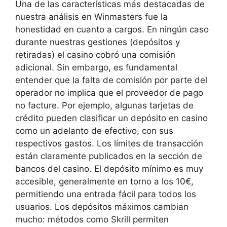
Una de las características más destacadas de
nuestra análisis en Winmasters fue la
honestidad en cuanto a cargos. En ningún caso
durante nuestras gestiones (depósitos y
retiradas) el casino cobró una comisión
adicional. Sin embargo, es fundamental
entender que la falta de comisión por parte del
operador no implica que el proveedor de pago
no facture. Por ejemplo, algunas tarjetas de
crédito pueden clasificar un depósito en casino
como un adelanto de efectivo, con sus
respectivos gastos. Los límites de transacción
están claramente publicados en la sección de
bancos del casino. El depósito mínimo es muy
accesible, generalmente en torno a los 10€,
permitiendo una entrada fácil para todos los
usuarios. Los depósitos máximos cambian
mucho: métodos como Skrill permiten