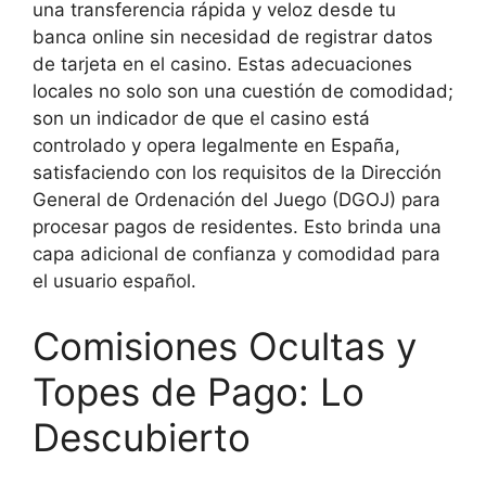
una transferencia rápida y veloz desde tu
banca online sin necesidad de registrar datos
de tarjeta en el casino. Estas adecuaciones
locales no solo son una cuestión de comodidad;
son un indicador de que el casino está
controlado y opera legalmente en España,
satisfaciendo con los requisitos de la Dirección
General de Ordenación del Juego (DGOJ) para
procesar pagos de residentes. Esto brinda una
capa adicional de confianza y comodidad para
el usuario español.
Comisiones Ocultas y
Topes de Pago: Lo
Descubierto