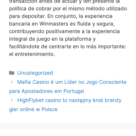
transacción antes de actuar y ten presente la
política de cobrar por el mismo método utilizado
para depositar. En conjunto, la experiencia
bancaria en Winmasters es fluida y segura,
contribuyendo positivamente a la experiencia
integral de juego en la plataforma y
facilitándote de centrarte en lo más importante:
el entretenimiento.
Kategori
Uncategorized
Mafia Casino é um Líder no Jogo Consciente
para Apostadores em Portugal
HighFlybet casino to następny krok branży
gier online w Polsce