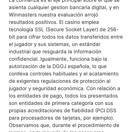
La confianza es el eje principal sobre el que se
asienta cualquier gestion bancaria digital, y en
Winmasters nuestra evaluación arrojó
resultados positivos. El casino emplea
tecnología SSL (Secure Socket Layer) de 256-
bit para cifrar todos los datos transferidos entre
el jugador y sus sistemas, un estándar
industrial que resguarda la información
confidencial. Igualmente, funciona bajo la
autorización de la DGOJ española, lo que
conlleva controles habituales y el acatamiento
de exigentes regulaciones de protección al
jugador y seguridad económica. Con relación a
los entidades de pago, todos los presentados
son entidades de primera categoría con sus
propias acreditaciones de fiabilidad (PCI DSS
para procesadores de tarjetas, por ejemplo).
Observamos que, durante el procedimiento de