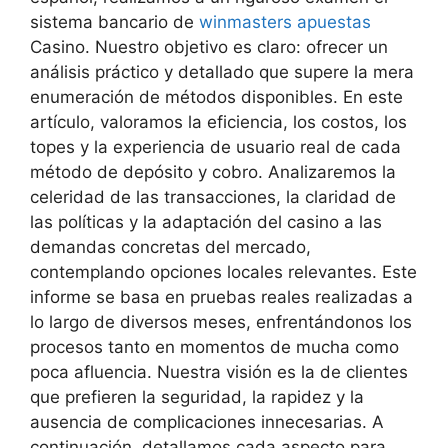
sistema bancario de
winmasters apuestas
Casino. Nuestro objetivo es claro: ofrecer un
análisis práctico y detallado que supere la mera
enumeración de métodos disponibles. En este
artículo, valoramos la eficiencia, los costos, los
topes y la experiencia de usuario real de cada
método de depósito y cobro. Analizaremos la
celeridad de las transacciones, la claridad de
las políticas y la adaptación del casino a las
demandas concretas del mercado,
contemplando opciones locales relevantes. Este
informe se basa en pruebas reales realizadas a
lo largo de diversos meses, enfrentándonos los
procesos tanto en momentos de mucha como
poca afluencia. Nuestra visión es la de clientes
que prefieren la seguridad, la rapidez y la
ausencia de complicaciones innecesarias. A
continuación, detallamos cada aspecto para