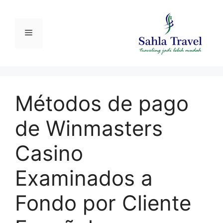
Langsung
ke
isi
Menu
Métodos de pago
de Winmasters
Casino
Examinados a
Fondo por Cliente